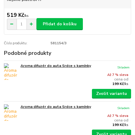
519 Kč
/
ks
Přidat do košíku
Číslo produktu:
581154/3
Podobné produkty
Aroma difuzér do auta Srdce s kamínky
Skladem
Až 7 % sleva
cena od
199 Kč
/
ks
Zvolit variantu
Aroma difuzér do auta Srdce s kamínky
Skladem
Až 7 % sleva
cena od
199 Kč
/
ks
Zvolit variantu