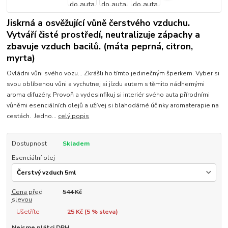
Jiskrná a osvěžující vůně čerstvého vzduchu.
Vytváří čisté prostředí, neutralizuje zápachy a
zbavuje vzduch bacilů. (máta peprná, citron,
myrta)
Ovládni vůni svého vozu... Zkrášli ho tímto jedinečným šperkem. Vyber si
svou oblíbenou vůni a vychutnej si jízdu autem s těmito nádhernými
aroma difuzéry. Provoň a vydesinfikuj si interiér svého auta přírodními
vůněmi esenciálních olejů a užívej si blahodárné účinky aromaterapie na
cestách. Jedno...
celý popis
Dostupnost
Skladem
Esenciální olej
Cena před
544 Kč
slevou
Ušetříte
25 Kč (
5
% sleva)
Nejsme plátci DPH