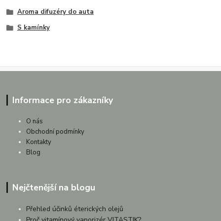
Aroma difuzéry do auta
S kamínky
Informace pro zákazníky
O nás
Obchodní podmínky
Kontakty
Blog
Nejčtenější na blogu
Přehled účinků éterických olejů
Proč vitamínový vaporizér VITASTIK?