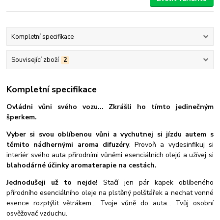
Kompletní specifikace
Související zboží
2
Kompletní specifikace
Ovládni vůni svého vozu... Zkrášli ho tímto jedinečným
šperkem.
Vyber si svou oblíbenou vůni a vychutnej si jízdu autem s
těmito nádhernými aroma difuzéry
. Provoň a vydesinfikuj si
interiér svého auta přírodními vůněmi esenciálních olejů a užívej si
blahodárné účinky aromaterapie na cestách.
Jednodušeji už to nejde!
Stačí jen pár kapek oblíbeného
přírodního esenciálního oleje na plstěný polštářek a nechat vonné
esence rozptýlit větrákem... Tvoje vůně do auta... Tvůj osobní
osvěžovač vzduchu.