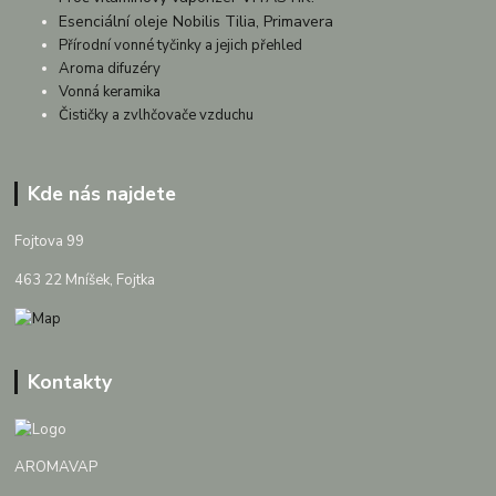
Esenciální oleje Nobilis Tilia, Primavera
Přírodní vonné tyčinky a jejich přehled
Aroma difuzéry
Vonná keramika
Čističky a zvlhčovače vzduchu
Kde nás najdete
Fojtova 99
463 22 Mníšek, Fojtka
Kontakty
AROMAVAP