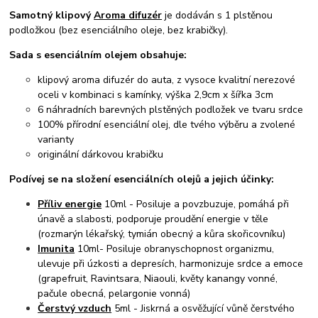
Samotný klipový
Aroma difuzér
je dodáván s 1 plstěnou
podložkou (bez esenciálního oleje, bez krabičky).
Sada s esenciálním olejem obsahuje:
klipový aroma difuzér do auta, z vysoce kvalitní nerezové
oceli v kombinaci s kamínky, výška 2,9cm x šířka 3cm
6 náhradních barevných plstěných podložek ve tvaru srdce
100% přírodní esenciální olej, dle tvého výběru a zvolené
varianty
originální dárkovou krabičku
Podívej se na složení esenciálních olejů a jejich účinky:
Příliv energie
10ml - Posiluje a povzbuzuje, pomáhá při
únavě a slabosti, podporuje proudění energie v těle
(rozmarýn lékařský, tymián obecný a kůra skořicovníku)
Imunita
10ml- Posiluje obranyschopnost organizmu,
ulevuje při úzkosti a depresích, harmonizuje srdce a emoce
(grapefruit, Ravintsara, Niaouli, květy kanangy vonné,
pačule obecná, pelargonie vonná)
Čerstvý vzduch
5ml - Jiskrná a osvěžující vůně čerstvého