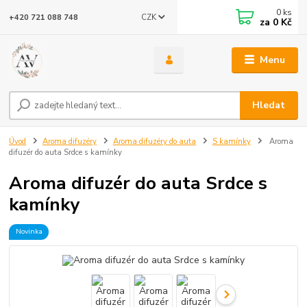
0
ks
CZK
+420 721 088 748
za
0 Kč
Menu
Hledat
Úvod
Aroma difuzéry
Aroma difuzéry do auta
S kamínky
Aroma
difuzér do auta Srdce s kamínky
Aroma difuzér do auta Srdce s
kamínky
Novinka