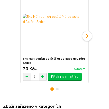
5ks Náhradních polštářků do auto difuzéru
Krabička na 
Srdce
20 Kč
29 Kč
Skladem
/
ks
/
ks
Přidat do košíku
Zboží zařazeno v kategoriích