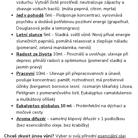
vzduchu. Vytváří čisté prostředí, neutralizuje zápachy a
zbavuje vzduch bacilů. (máta peprná, citron, myrta)
Jeď v pohodě
5ml - Podporuje koncentraci, vyrovnává
psychiku a dodává potřebnou pozitivní energii (grapefruit,
Douglasová jedle a lemongrass)
Letní slunce
5ml - Sladká, svěží vůně. Nový příval energie
slunečních paprsků, pomáhá relaxovat a zlepšuje náladu
(pomeranč, zelená mandarinka, neroli)
Radost ze života
10ml - Povznáší a uvolňuje, ulevuje při
depresi, přináší radost a optimismus (pomeranč sladký a
jasmín pravý)
Pracovní
10ml - Ulevuje při přepracovanosti a únavě,
posiluje koncentraci, paměť, rozhodnost, má protivirové
účinky (bergamot, borovice lesní, rozmarýn lékařský, Litsea,
Petitgrain z pomerančového listí, Eukalyptus camaldulensis
a muškátový oříšek)
Eukalyptus globulus
10 ml
- Protiinfekční na dýchací a
močové cesty
Aroma difuzér
- samotný klipový difuzér s 1 podložkou
(bez esenciálního oleje, bez krabičky)
Chceš zkusit jinou vůni?
Vyber si svůj přírodní
esenciální olej