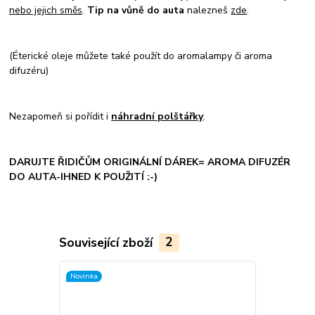
nebo jejich směs
.
Tip na vůně do auta
nalezneš
zde
.
(Éterické oleje můžete také použít do aromalampy či aroma
difuzéru)
Nezapomeň si pořídit i
náhradní polštářky
.
DARUJTE ŘIDIČŮM ORIGINÁLNÍ DÁREK= AROMA DIFUZÉR
DO AUTA-IHNED K POUŽITÍ :-)
Související zboží
2
Novinka