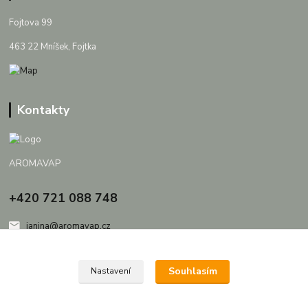
Fojtova 99
463 22 Mníšek, Fojtka
Kontakty
AROMAVAP
+420 721 088 748
janina@aromavap.cz
Souhlasím
Nastavení