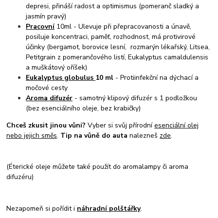
depresi, přináší radost a optimismus (pomeranč sladký a
jasmín pravý)
Pracovní
10ml - Ulevuje při přepracovanosti a únavě,
posiluje koncentraci, paměť, rozhodnost, má protivirové
účinky (bergamot, borovice lesní, rozmarýn lékařský, Litsea,
Petitgrain z pomerančového listí, Eukalyptus camaldulensis
a muškátový oříšek)
Eukalyptus globulus
10 ml
- Protiinfekční na dýchací a
močové cesty
Aroma difuzér
- samotný klipový difuzér s 1 podložkou
(bez esenciálního oleje, bez krabičky)
Chceš zkusit jinou vůni?
Vyber si svůj přírodní
esenciální olej
nebo jejich směs
.
Tip na vůně do auta
nalezneš
zde
.
(Éterické oleje můžete také použít do aromalampy či aroma
difuzéru)
Nezapomeň si pořídit i
náhradní polštářky
.