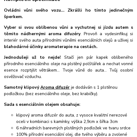
Ovládni vůni svého vozu... Zkrášli ho tímto jedinečným
šperkem.
Vyber si svou oblíbenou vůni a vychutnej si jízdu autem s
těmito nádhernými aroma difuzéry
. Provoň a vydesinfikuj si
interiér svého auta přírodními vůněmi esenciálních olejů a užívej si
blahodárné účinky aromaterapie na cestách.
Jednodušeji už to nejde!
Stačí jen pár kapek oblíbeného
přírodního esenciálního oleje na plstěný polštářek a nechat vonné
esence rozptýlit větrákem... Tvoje vůně do auta... Tvůj osobní
osvěžovač vzduchu.
Samotný klipový
Aroma difuzér
je dodáván s 1 plstěnou
podložkou (bez esenciálního oleje, bez krabičky).
Sada s esenciálním olejem obsahuje:
klipový aroma difuzér do auta, z vysoce kvalitní nerezové
oceli v kombinaci s kamínky, výška 2,9cm x šířka 3cm
6 náhradních barevných plstěných podložek ve tvaru srdce
100% přírodní esenciální olej, dle tvého výběru a zvolené