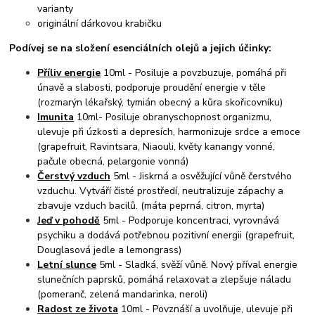
varianty
originální dárkovou krabičku
Podívej se na složení esenciálních olejů a jejich účinky:
Příliv energie
10ml - Posiluje a povzbuzuje, pomáhá při
únavě a slabosti, podporuje proudění energie v těle
(rozmarýn lékařský, tymián obecný a kůra skořicovníku)
Imunita
10ml- Posiluje obranyschopnost organizmu,
ulevuje při úzkosti a depresích, harmonizuje srdce a emoce
(grapefruit, Ravintsara, Niaouli, květy kanangy vonné,
pačule obecná, pelargonie vonná)
Čerstvý vzduch
5ml - Jiskrná a osvěžující vůně čerstvého
vzduchu. Vytváří čisté prostředí, neutralizuje zápachy a
zbavuje vzduch bacilů. (máta peprná, citron, myrta)
Jeď v pohodě
5ml - Podporuje koncentraci, vyrovnává
psychiku a dodává potřebnou pozitivní energii (grapefruit,
Douglasová jedle a lemongrass)
Letní slunce
5ml - Sladká, svěží vůně. Nový příval energie
slunečních paprsků, pomáhá relaxovat a zlepšuje náladu
(pomeranč, zelená mandarinka, neroli)
Radost ze života
10ml - Povznáší a uvolňuje, ulevuje při