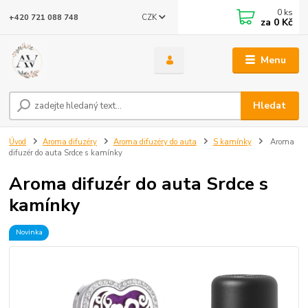
0
ks
CZK
+420 721 088 748
za
0 Kč
Menu
Hledat
Úvod
Aroma difuzéry
Aroma difuzéry do auta
S kamínky
Aroma
difuzér do auta Srdce s kamínky
Aroma difuzér do auta Srdce s
kamínky
Novinka