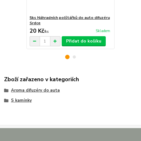
5ks Náhradních polštářků do auto difuzéru
Krabička na 
Srdce
20 Kč
29 Kč
Skladem
/
ks
/
ks
Přidat do košíku
Zboží zařazeno v kategoriích
Aroma difuzéry do auta
S kamínky