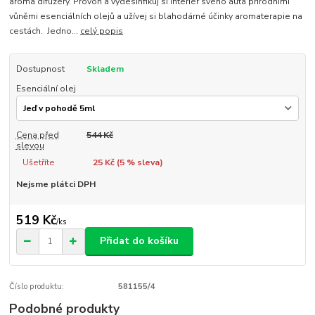
aroma difuzéry. Provoň a vydesinfikuj si interiér svého auta přírodními
vůněmi esenciálních olejů a užívej si blahodárné účinky aromaterapie na
cestách. Jedno...
celý popis
Dostupnost
Skladem
Esenciální olej
Cena před
544 Kč
slevou
Ušetříte
25 Kč (
5
% sleva)
Nejsme plátci DPH
519 Kč
/
ks
Přidat do košíku
Číslo produktu:
581155/4
Podobné produkty