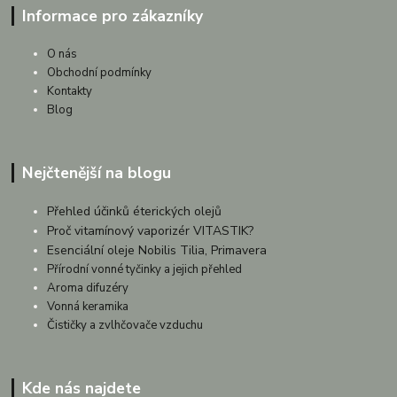
Informace pro zákazníky
O nás
Obchodní podmínky
Kontakty
Blog
Nejčtenější na blogu
Přehled účinků éterických olejů
Proč vitamínový vaporizér VITASTIK?
Esenciální oleje Nobilis Tilia, Primavera
Přírodní vonné tyčinky a jejich přehled
Aroma difuzéry
Vonná keramika
Čističky a zvlhčovače vzduchu
Kde nás najdete