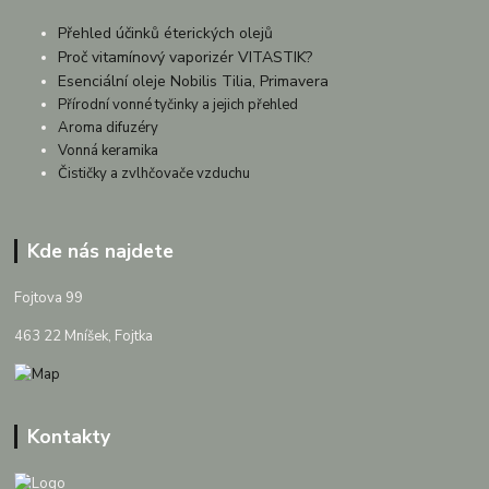
Přehled účinků éterických olejů
Proč vitamínový vaporizér VITASTIK?
Esenciální oleje Nobilis Tilia, Primavera
Přírodní vonné tyčinky a jejich přehled
Aroma difuzéry
Vonná keramika
Čističky a zvlhčovače vzduchu
Kde nás najdete
Fojtova 99
463 22 Mníšek, Fojtka
Kontakty