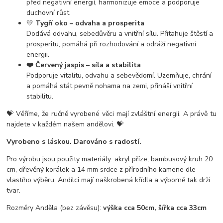
před negativní energií, harmonizuje emoce a podporuje
duchovní růst.
💛
Tygří oko – odvaha a prosperita
Dodává odvahu, sebedůvěru a vnitřní sílu. Přitahuje štěstí a
prosperitu, pomáhá při rozhodování a odráží negativní
energii.
❤️ Červený jaspis – síla a stabilita
Podporuje vitalitu, odvahu a sebevědomí. Uzemňuje, chrání
a pomáhá stát pevně nohama na zemi, přináší vnitřní
stabilitu.
💝 Věříme, že ručně vyrobené věci mají zvláštní energii. A právě tu
najdete v každém našem andělovi. 💝
Vyrobeno s láskou. Darováno s radostí.
Pro výrobu jsou použity materiály: akryl příze, bambusový kruh 20
cm, dřevěný korálek a 14 mm srdce z přírodního kamene dle
vlastího výběru. Andílci mají naškrobená křídla a výborně tak drží
tvar.
Rozměry Anděla (bez závěsu):
výška cca 50cm, šířka cca 33cm