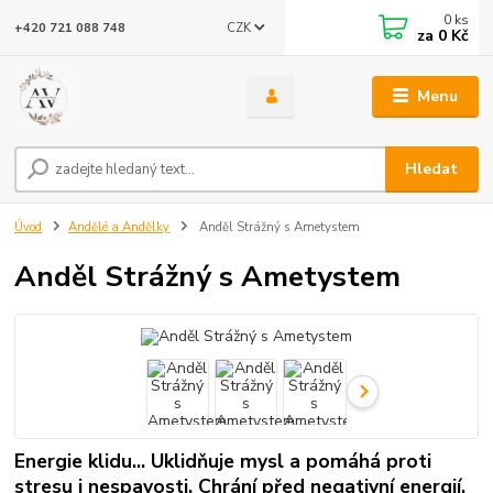
0
ks
CZK
+420 721 088 748
za
0 Kč
Menu
Hledat
Úvod
Andělé a Andělky
Anděl Strážný s Ametystem
Anděl Strážný s Ametystem
Energie klidu... Uklidňuje mysl a pomáhá proti
stresu i nespavosti. Chrání před negativní energií,