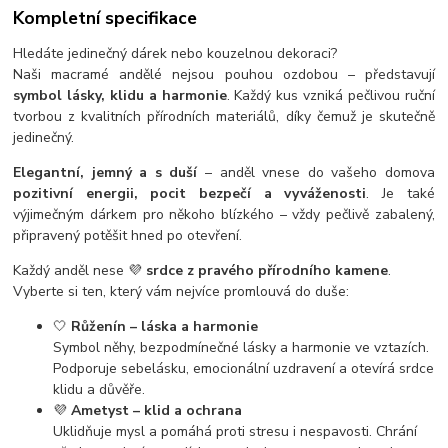
Kompletní specifikace
Hledáte jedinečný dárek nebo kouzelnou dekoraci?
Naši macramé andělé nejsou pouhou ozdobou – představují
symbol lásky, klidu a harmonie
. Každý kus vzniká pečlivou ruční
tvorbou z kvalitních přírodních materiálů, díky čemuž je skutečně
jedinečný.
Elegantní, jemný a s duší
– anděl vnese do vašeho domova
pozitivní energii, pocit bezpečí a vyváženosti
. Je také
výjimečným dárkem pro někoho blízkého – vždy pečlivě zabalený,
připravený potěšit hned po otevření.
Každý anděl nese
💜
srdce z pravého přírodního kamene
.
Vyberte si ten, který vám nejvíce promlouvá do duše:
🤍
Růženín – láska a harmonie
Symbol něhy, bezpodmínečné lásky a harmonie ve vztazích.
Podporuje sebelásku, emocionální uzdravení a otevírá srdce
klidu a důvěře.
💜
Ametyst – klid a ochrana
Uklidňuje mysl a pomáhá proti stresu i nespavosti. Chrání