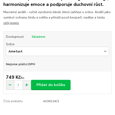
harmonizuje emoce a podporuje duchovní růst.
Macramé anděl – ručně vyrobený dárek, který zahřeje u srdce. Anděl jako
symbol ochrany, klidu a světla a přináší pocit bezpečí, naděje a lásky.
celý popis
Dostupnost
Skladem
Srdce
Nejsme plátci DPH
749 Kč
/
ks
Přidat do košíku
Číslo produktu:
AC00124/2