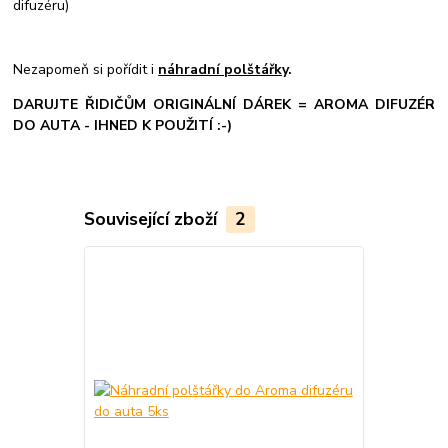
difuzéru)
Nezapomeň si pořídit i
náhradní polštářky
.
DARUJTE ŘIDIČŮM ORIGINÁLNÍ DÁREK = AROMA DIFUZÉR
DO AUTA - IHNED K POUŽITÍ :-)
Související zboží
2