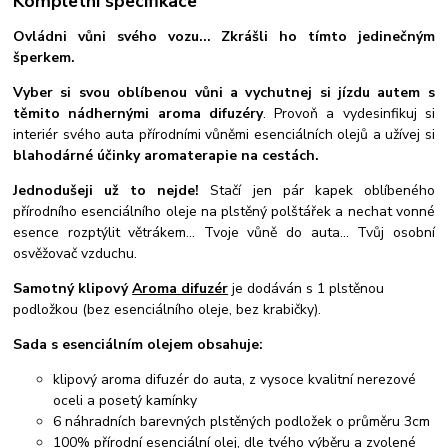
Kompletní specifikace
Ovládni vůni svého vozu... Zkrášli ho tímto jedinečným
šperkem.
Vyber si svou oblíbenou vůni a vychutnej si jízdu autem s
těmito nádhernými aroma difuzéry
. Provoň a vydesinfikuj si
interiér svého auta přírodními vůněmi esenciálních olejů a užívej si
blahodárné účinky aromaterapie na cestách.
Jednodušeji už to nejde!
Stačí jen pár kapek oblíbeného
přírodního esenciálního oleje na plstěný polštářek a nechat vonné
esence rozptýlit větrákem... Tvoje vůně do auta... Tvůj osobní
osvěžovač vzduchu.
Samotný klipový
Aroma difuzér
je dodáván s 1 plstěnou
podložkou (bez esenciálního oleje, bez krabičky).
Sada s esenciálním olejem obsahuje:
klipový aroma difuzér do auta, z vysoce kvalitní nerezové
oceli a posetý kamínky
6 náhradních barevných plstěných podložek o průměru 3cm
100% přírodní esenciální olej, dle tvého výběru a zvolené