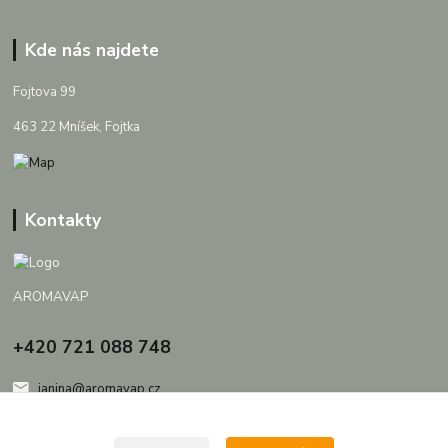
Kde nás najdete
Fojtova 99
463 22 Mníšek, Fojtka
Kontakty
AROMAVAP
+420 721 088 748
janina@aromavap.cz