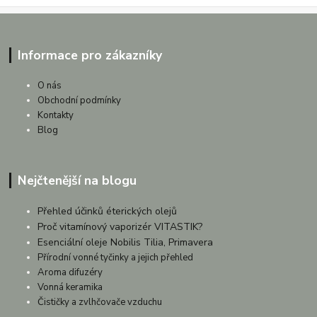
Informace pro zákazníky
O nás
Obchodní podmínky
Kontakty
Blog
Nejčtenější na blogu
Přehled účinků éterických olejů
Proč vitamínový vaporizér VITASTIK?
Esenciální oleje Nobilis Tilia, Primavera
Přírodní vonné tyčinky a jejich přehled
Aroma difuzéry
Vonná keramika
Čističky a zvlhčovače vzduchu