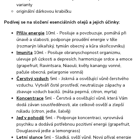
varianty
originální dárkovou krabičku
Podívej se na složení esenciálních olejů a jejich účinky:
Příliv energie
10ml - Posiluje a povzbuzuje, pomáhá při
únavě a slabosti, podporuje proudění energie v těle
(rozmarýn lékařský, tymián obecný a kůra skořicovníku)
Imunita
10ml - Posiluje obranyschopnost organizmu,
ulevuje při úzkosti a depresích, harmonizuje srdce a emoce
(grapefruit, Ravintsara, Niaouli, květy kanangy vonné,
pačule obecná, pelargonie vonná)
Čerstvý vzduch
5ml - Jiskrná a osvěžující vůně čerstvého
vzduchu. Vytváří čisté prostředí, neutralizuje zápachy a
zbavuje vzduch bacilů. (máta peprná, citron, myrta)
Koncentrace
5ml - Čerstvá a osvěžující vůně, která Vám
dodá závan soustředěnosti, ale celkově osvěží a zlepší
náladu (citron, jedle, šalvěj)
Jeď v pohodě
5ml - Podporuje koncentraci, vyrovnává
psychiku a dodává potřebnou pozitivní energii (grapefruit,
Douglasová jedle a lemongrass)
Letní slunce
5ml - Sladká, svěží vůně. Nový příval energie