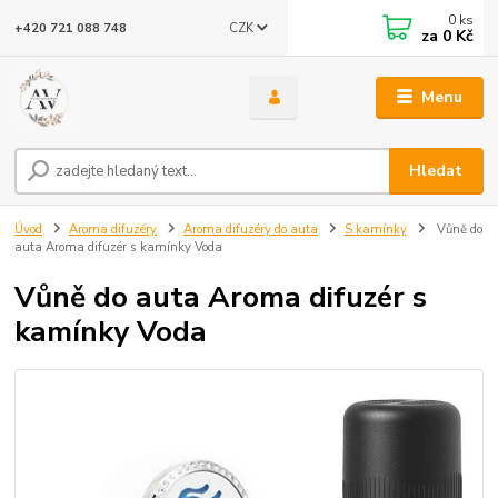
0
ks
CZK
+420 721 088 748
za
0 Kč
Menu
Hledat
Úvod
Aroma difuzéry
Aroma difuzéry do auta
S kamínky
Vůně do
auta Aroma difuzér s kamínky Voda
Vůně do auta Aroma difuzér s
kamínky Voda