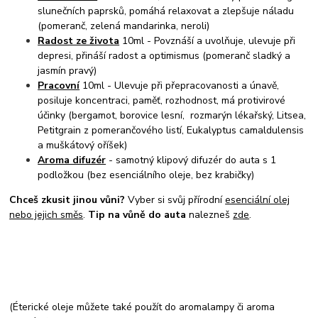
slunečních paprsků, pomáhá relaxovat a zlepšuje náladu
(pomeranč, zelená mandarinka, neroli)
Radost ze života
10ml - Povznáší a uvolňuje, ulevuje při
depresi, přináší radost a optimismus (pomeranč sladký a
jasmín pravý)
Pracovní
10ml - Ulevuje při přepracovanosti a únavě,
posiluje koncentraci, paměť, rozhodnost, má protivirové
účinky (bergamot, borovice lesní, rozmarýn lékařský, Litsea,
Petitgrain z pomerančového listí, Eukalyptus camaldulensis
a muškátový oříšek)
Aroma difuzér
- samotný klipový difuzér do auta s 1
podložkou (bez esenciálního oleje, bez krabičky)
Chceš zkusit jinou vůni?
Vyber si svůj přírodní
esenciální olej
nebo jejich směs
.
Tip na vůně do auta
nalezneš
zde
.
(Éterické oleje můžete také použít do aromalampy či aroma