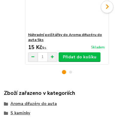
Náhradní polštářky do Aroma difuzéru do
Krabička na 
auta 5ks
15 Kč
29 Kč
Skladem
/
ks
/
ks
Přidat do košíku
Zboží zařazeno v kategoriích
Aroma difuzéry do auta
S kamínky