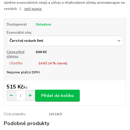
vůněmi esenciálních olejů a užívej si blahodárné účinky aromaterapie na
cestách. J...
celý popis
Dostupnost
Skladem
Esenciální olej
Cena před
539 Kč
slevou
Ušetříte
24 Kč (
4
% sleva)
Nejsme plátci DPH
515 Kč
/
ks
Přidat do košíku
Číslo produktu:
10116/3
Podobné produkty