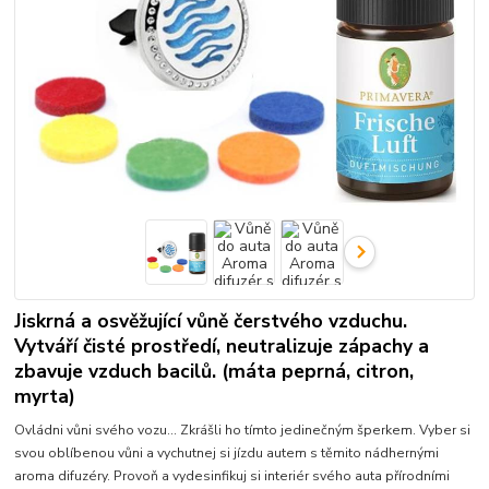
Jiskrná a osvěžující vůně čerstvého vzduchu.
Vytváří čisté prostředí, neutralizuje zápachy a
zbavuje vzduch bacilů. (máta peprná, citron,
myrta)
Ovládni vůni svého vozu... Zkrášli ho tímto jedinečným šperkem. Vyber si
svou oblíbenou vůni a vychutnej si jízdu autem s těmito nádhernými
aroma difuzéry. Provoň a vydesinfikuj si interiér svého auta přírodními