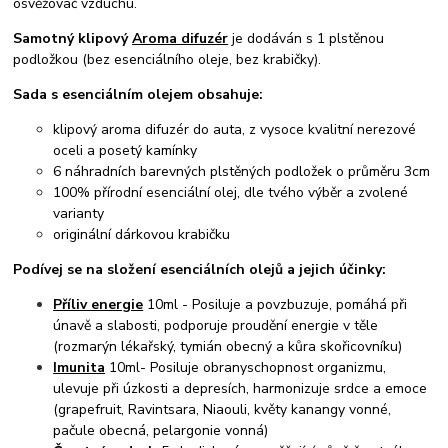
osvěžovač vzduchu.
Samotný klipový
Aroma difuzér
je dodáván s 1 plstěnou
podložkou (bez esenciálního oleje, bez krabičky).
Sada s esenciálním olejem obsahuje:
klipový aroma difuzér do auta, z vysoce kvalitní nerezové
oceli a posetý kamínky
6 náhradních barevných plstěných podložek o průměru 3cm
100% přírodní esenciální olej, dle tvého výběr a zvolené
varianty
originální dárkovou krabičku
Podívej se na složení esenciálních olejů a jejich účinky:
Příliv energie
10ml - Posiluje a povzbuzuje, pomáhá při
únavě a slabosti, podporuje proudění energie v těle
(rozmarýn lékařský, tymián obecný a kůra skořicovníku)
Imunita
10ml- Posiluje obranyschopnost organizmu,
ulevuje při úzkosti a depresích, harmonizuje srdce a emoce
(grapefruit, Ravintsara, Niaouli, květy kanangy vonné,
pačule obecná, pelargonie vonná)