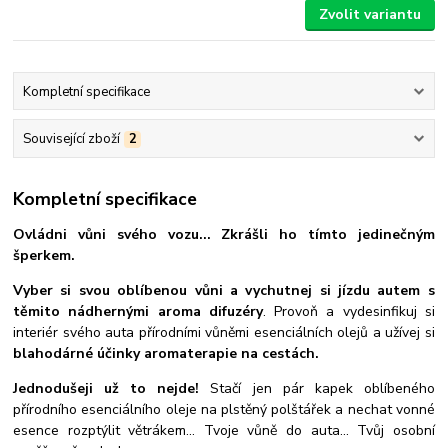
Zvolit variantu
Kompletní specifikace
Související zboží
2
Kompletní specifikace
Ovládni vůni svého vozu... Zkrášli ho tímto jedinečným
šperkem.
Vyber si svou oblíbenou vůni a vychutnej si jízdu autem s
těmito nádhernými aroma difuzéry
. Provoň a vydesinfikuj si
interiér svého auta přírodními vůněmi esenciálních olejů a užívej si
blahodárné účinky aromaterapie na cestách.
Jednodušeji už to nejde!
Stačí jen pár kapek oblíbeného
přírodního esenciálního oleje na plstěný polštářek a nechat vonné
esence rozptýlit větrákem... Tvoje vůně do auta... Tvůj osobní