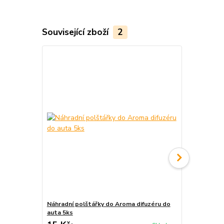
Související zboží
2
Náhradní polštářky do Aroma difuzéru do
Krabička na 
auta 5ks