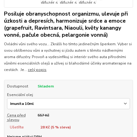
Posiluje obranyschopnost organizmu, ulevuje při
úzkosti a depresích, harmonizuje srdce a emoce
(grapefruit, Ravintsara, Niaouli, květy kanangy
vonné, pačule obecná, pelargonie vonná)
Ovládni vůni svého vozu... Zkrášli ho tímto jedinečným šperkem. Vyber si
svou oblíbenou vůni a vychutnej si jízdu autem s těmito nádhernými
aroma difuzéry. Provoň a vydesinfikuj si interiér svého auta přírodními
vůněmi esenciálních olejů a užívej si blahodárné účinky aromaterapie na
cestách. Je...
celý popis
Dostupnost
Skladem
Esenciální olej
Cena před
557 Kč
slevou
Ušetříte
28 Kč (
5
% sleva)
Nejsme plátci DPH