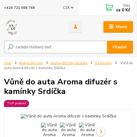
0
ks
CZK
+420 721 088 748
za
0 Kč
Menu
Hledat
Úvod
Aroma difuzéry
Aroma difuzéry do auta
S kamínky
Vůně do
auta Aroma difuzér s kamínky Srdíčka
Vůně do auta Aroma difuzér s
kamínky Srdíčka
TOP produkt