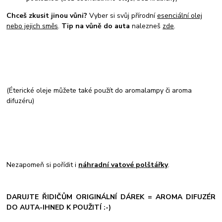
Chceš zkusit jinou vůni?
Vyber si svůj přírodní
esenciální olej
nebo jejich směs
.
Tip na vůně do auta
nalezneš
zde
.
(Éterické oleje můžete také použít do aromalampy či aroma
difuzéru)
Nezapomeň si pořídit i
náhradní vatové polštářky
.
DARUJTE ŘIDIČŮM ORIGINÁLNÍ DÁREK = AROMA DIFUZÉR
DO AUTA-IHNED K POUŽITÍ :-)