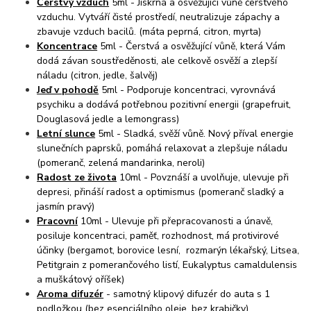
Čerstvý vzduch
5ml - Jiskrná a osvěžující vůně čerstvého
vzduchu. Vytváří čisté prostředí, neutralizuje zápachy a
zbavuje vzduch bacilů. (máta peprná, citron, myrta)
Koncentrace
5ml - Čerstvá a osvěžující vůně, která Vám
dodá závan soustředěnosti, ale celkově osvěží a zlepší
náladu (citron, jedle, šalvěj)
Jeď v pohodě
5ml - Podporuje koncentraci, vyrovnává
psychiku a dodává potřebnou pozitivní energii (grapefruit,
Douglasová jedle a lemongrass)
Letní slunce
5ml - Sladká, svěží vůně. Nový příval energie
slunečních paprsků, pomáhá relaxovat a zlepšuje náladu
(pomeranč, zelená mandarinka, neroli)
Radost ze života
10ml - Povznáší a uvolňuje, ulevuje při
depresi, přináší radost a optimismus (pomeranč sladký a
jasmín pravý)
Pracovní
10ml - Ulevuje při přepracovanosti a únavě,
posiluje koncentraci, paměť, rozhodnost, má protivirové
účinky (bergamot, borovice lesní, rozmarýn lékařský, Litsea,
Petitgrain z pomerančového listí, Eukalyptus camaldulensis
a muškátový oříšek)
Aroma difuzér
- samotný klipový difuzér do auta s 1
podložkou (bez esenciálního oleje, bez krabičky)