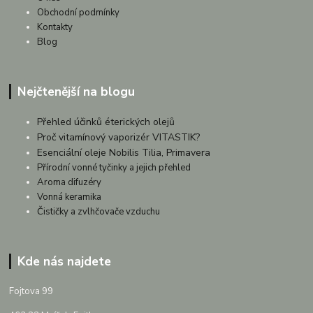
Obchodní podmínky
Kontakty
Blog
Nejčtenější na blogu
Přehled účinků éterických olejů
Proč vitamínový vaporizér VITASTIK?
Esenciální oleje Nobilis Tilia, Primavera
Přírodní vonné tyčinky a jejich přehled
Aroma difuzéry
Vonná keramika
Čističky a zvlhčovače vzduchu
Kde nás najdete
Fojtova 99