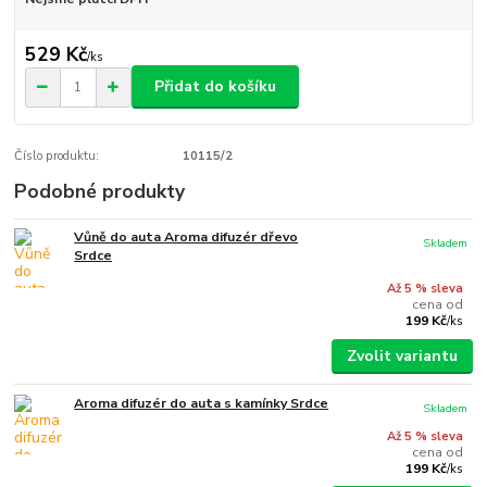
529 Kč
/
ks
Přidat do košíku
Číslo produktu:
10115/2
Podobné produkty
Vůně do auta Aroma difuzér dřevo
Skladem
Srdce
Až 5 % sleva
cena od
199 Kč
/
ks
Zvolit variantu
Aroma difuzér do auta s kamínky Srdce
Skladem
Až 5 % sleva
cena od
199 Kč
/
ks