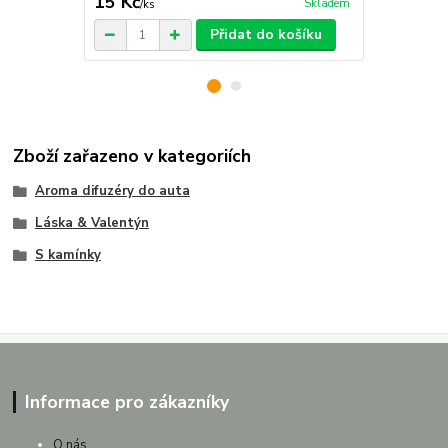
15 Kč
29 Kč
Skladem
/
ks
/
ks
Přidat do košíku
Zboží zařazeno v kategoriích
Aroma difuzéry do auta
Láska & Valentýn
S kamínky
Informace pro zákazníky
O nás