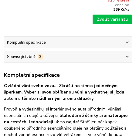
Až 7 % sleva
cena od
389 Kč
/
ks
Zvolit variantu
Kompletní specifikace
Související zboží
2
Kompletní specifikace
Ovládni vůni svého vozu... Zkrášli ho tímto jedinečným
šperkem.
Vyber si svou oblíbenou vůni a vychutnej si jízdu
autem s těmito nádhernými aroma difuzéry
.
Provoň a vydesinfikuj si interiér svého auta přírodními vůněmi
esenciálních olejů a užívej si
blahodárné účinky aromaterapie
na cestách.
Jednodušeji už to nejde!
Stačí jen pár kapek
oblíbeného přírodního esenciálního oleje na plstěný polštářek a
nechat vonné esence rozptýlit větrákem... Tvoje vůně do auta...