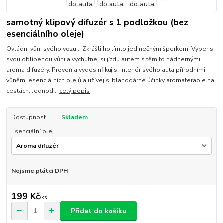
samotný klipový difuzér s 1 podložkou (bez
esenciálního oleje)
Ovládni vůni svého vozu... Zkrášli ho tímto jedinečným šperkem. Vyber si
svou oblíbenou vůni a vychutnej si jízdu autem s těmito nádhernými
aroma difuzéry. Provoň a vydesinfikuj si interiér svého auta přírodními
vůněmi esenciálních olejů a užívej si blahodárné účinky aromaterapie na
cestách. Jednod...
celý popis
Dostupnost
Skladem
Esenciální olej
Nejsme plátci DPH
199 Kč
/
ks
Přidat do košíku