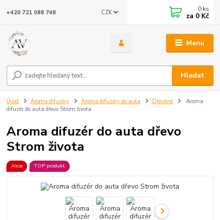
0
ks
CZK
+420 721 088 748
za
0 Kč
Menu
Hledat
Úvod
Aroma difuzéry
Aroma difuzéry do auta
Dřevěné
Aroma
difuzér do auta dřevo Strom života
Aroma difuzér do auta dřevo
Strom života
Akce
TOP produkt