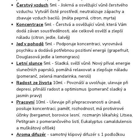
Čerstvý vzduch
5ml - Jiskrná a osvěžující vůně čerstvého
vzduchu. Vytváří čisté prostředí, neutralizuje zápachy a
zbavuje vzduch bacilů. (máta peprná, citron, myrta)
Koncentrace
5ml - Čerstvá a osvěžující vůně, která Vám
dodá závan soustředěnosti, ale celkově osvěží a zlepší
náladu (citron, jedle, šalvěj)
Jeď v pohodě
5ml - Podporuje koncentraci, vyrovnává
psychiku a dodává potřebnou pozitivní energii (grapefruit,
Douglasová jedle a lemongrass)
Letní slunce
5ml - Sladká, svěží vůně. Nový příval energie
slunečních paprsků, pomáhá relaxovat a zlepšuje náladu
(pomeranč, zelená mandarinka, neroli)
Radost ze života
10ml - Povznáší a uvolňuje, ulevuje při
depresi, přináší radost a optimismus (pomeranč sladký a
jasmín pravý)
Pracovní
10ml - Ulevuje při přepracovanosti a únavě,
posiluje koncentraci, paměť, rozhodnost, má protivirové
účinky (bergamot, borovice lesní, rozmarýn lékařský, Litsea,
Petitgrain z pomerančového listí, Eukalyptus camaldulensis
a muškátový oříšek)
Aroma difuzér
- samotný klipový difuzér s 1 podložkou