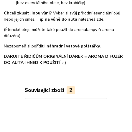
(bez esenciálního oleje, bez krabičky)
Chceš zkusit jinou vůni?
Vyber si svůj přírodní
esenciální olej
nebo jejich směs
.
Tip na vůně do auta
nalezneš
zde
.
(Éterické oleje můžete také použít do aromalampy či aroma
difuzéru)
Nezapomeň si pořídit i
náhradní vatové polštářky
.
DARUJTE ŘIDIČŮM ORIGINÁLNÍ DÁREK = AROMA DIFUZÉR
DO AUTA-IHNED K POUŽITÍ :-)
Související zboží
2