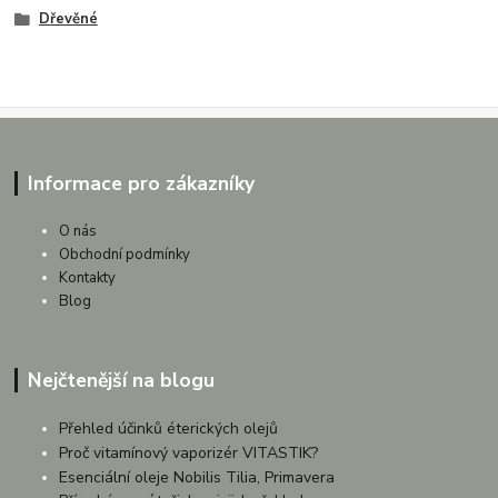
Dřevěné
Informace pro zákazníky
O nás
Obchodní podmínky
Kontakty
Blog
Nejčtenější na blogu
Přehled účinků éterických olejů
Proč vitamínový vaporizér VITASTIK?
Esenciální oleje Nobilis Tilia, Primavera