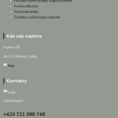
Přírodní vonné tyčinky a jejich přehled
Aroma difuzéry
Vonná keramika
Čističky a zvlhčovače vzduchu
Kde nás najdete
Fojtova 99
463 22 Mníšek, Fojtka
Kontakty
AROMAVAP
+420 721 088 748