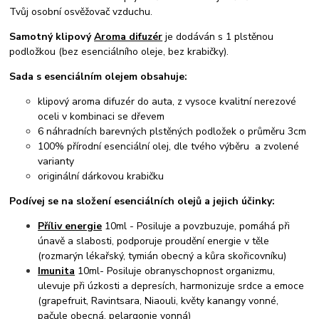
Tvůj osobní osvěžovač vzduchu.
Samotný klipový
Aroma difuzér
je dodáván s 1 plstěnou
podložkou (bez esenciálního oleje, bez krabičky).
Sada s esenciálním olejem obsahuje:
klipový aroma difuzér do auta, z vysoce kvalitní nerezové
oceli v kombinaci se dřevem
6 náhradních barevných plstěných podložek o průměru 3cm
100% přírodní esenciální olej, dle tvého výběru a zvolené
varianty
originální dárkovou krabičku
Podívej se na složení esenciálních olejů a jejich účinky:
Příliv energie
10ml - Posiluje a povzbuzuje, pomáhá při
únavě a slabosti, podporuje proudění energie v těle
(rozmarýn lékařský, tymián obecný a kůra skořicovníku)
Imunita
10ml- Posiluje obranyschopnost organizmu,
ulevuje při úzkosti a depresích, harmonizuje srdce a emoce
(grapefruit, Ravintsara, Niaouli, květy kanangy vonné,
pačule obecná, pelargonie vonná)