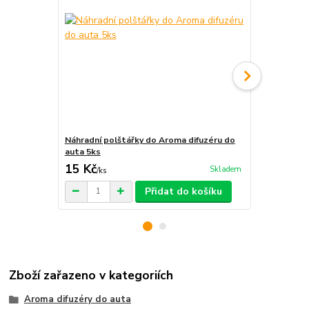
Náhradní polštářky do Aroma difuzéru do
Krabička na 
auta 5ks
15 Kč
29 Kč
Skladem
/
ks
/
ks
Přidat do košíku
Zboží zařazeno v kategoriích
Aroma difuzéry do auta