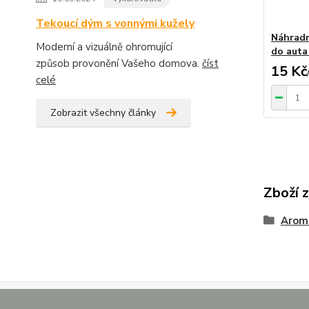
Tekoucí dým s vonnými kužely
Náhradn
Moderní a vizuálně ohromující
do auta
způsob provonění Vašeho domova.
číst
15 Kč
celé
Zobrazit všechny články
Zboží 
Aroma