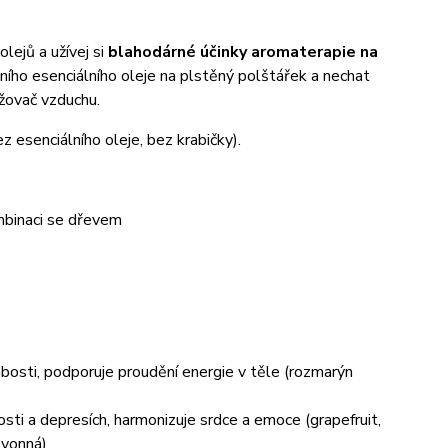
olejů a užívej si
blahodárné účinky aromaterapie na
dního esenciálního oleje na plstěný polštářek a nechat
ěžovač vzduchu.
 esenciálního oleje, bez krabičky).
ombinaci se dřevem
bosti, podporuje proudění energie v těle (rozmarýn
ti a depresích, harmonizuje srdce a emoce (grapefruit,
 vonná)