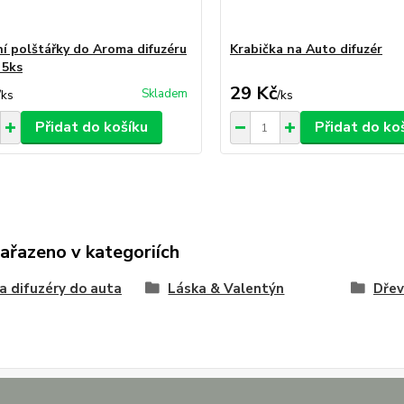
í polštářky do Aroma difuzéru
Krabička na Auto difuzér
 5ks
29 Kč
Skladem
/
ks
/
ks
Přidat do košíku
Přidat do ko
zařazeno v kategoriích
 difuzéry do auta
Láska & Valentýn
Dře