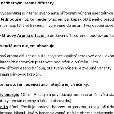
 nádhernými aroma difuzéry
.
vydesinfikuj si interiér svého auta přírodními vůněmi esenciálních 
.
Jednodušeji už to nejde!
Stačí jen pár kapek oblíbeného příro
nce rozptýlit větrákem... Tvoje vůně do auta... Tvůj osobní osv
 klipový
Aroma difuzér
je dodáván s 1 plstěnou podložkou (bez
senciálním olejem obsahuje:
pový aroma difuzér do auta, z vysoce kvalitní nerezové oceli v k
áhradních barevných plstěných podložek o průměru 3cm
% přírodní esenciální olej, dle tvého výběru a zvolené varianty
ginální dárkovou krabičku
e na složení esenciálních olejů a jejich účinky:
liv energie
10ml - Posiluje a povzbuzuje, pomáhá při únavě a sla
ařský, tymián obecný a kůra skořicovníku)
nita
10ml- Posiluje obranyschopnost organizmu, ulevuje při úzkos
intsara, Niaouli, květy kanangy vonné, pačule obecná, pelargonie