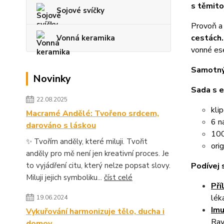
s těmito
Sojové svíčky
Provoň a 
cestách
Vonná keramika
vonné ese
Samotný
Novinky
Sada s e
22.08.2025
kli
Macramé Andělé: Tvořeno srdcem,
6 n
darováno s láskou
100
✨ Tvořím anděly, které miluji. Tvořit
ori
anděly pro mě není jen kreativní proces. Je
Podívej s
to vyjádření citu, který nelze popsat slovy.
Miluji jejich symboliku...
číst celé
Pří
lék
19.06.2024
Imu
Vykuřování harmonizuje tělo, ducha i
Rav
domov