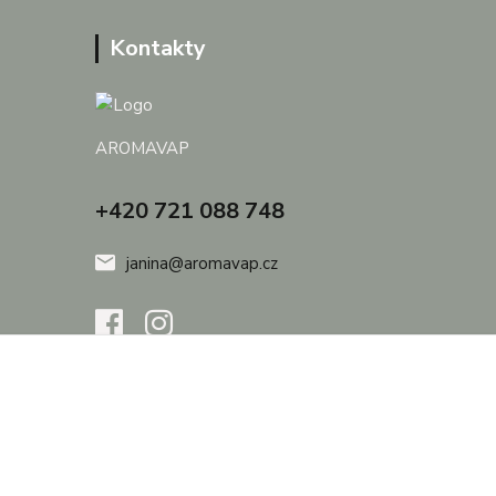
Kontakty
AROMAVAP
+420 721 088 748
janina@aromavap.cz
Vytvořeno na
Eshop-rychle.cz