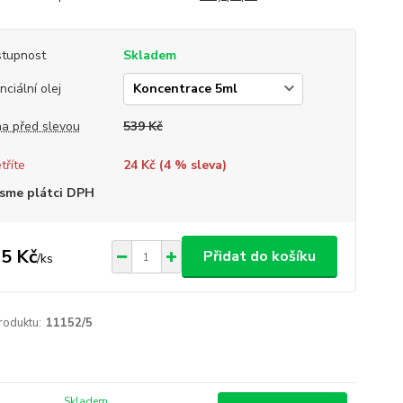
tupnost
Skladem
nciální olej
a před slevou
539 Kč
tříte
24 Kč (
4
% sleva)
sme plátci DPH
5 Kč
Přidat do košíku
/
ks
roduktu:
11152/5
Skladem