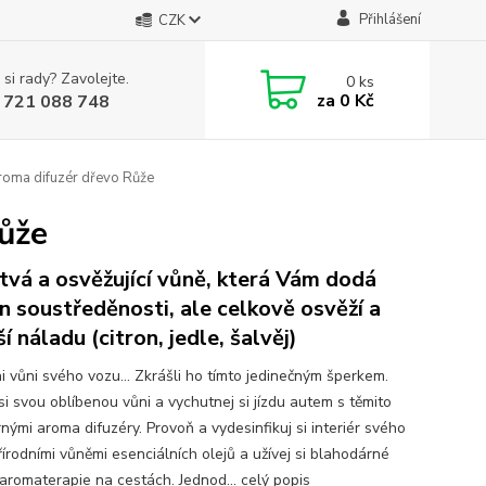
Přihlášení
CZK
 si rady? Zavolejte.
0
ks
za
0 Kč
 721 088 748
roma difuzér dřevo Růže
ůže
tvá a osvěžující vůně, která Vám dodá
n soustředěnosti, ale celkově osvěží a
í náladu (citron, jedle, šalvěj)
i vůni svého vozu... Zkrášli ho tímto jedinečným šperkem.
si svou oblíbenou vůni a vychutnej si jízdu autem s těmito
nými aroma difuzéry. Provoň a vydesinfikuj si interiér svého
řírodními vůněmi esenciálních olejů a užívej si blahodárné
 aromaterapie na cestách. Jednod...
celý popis