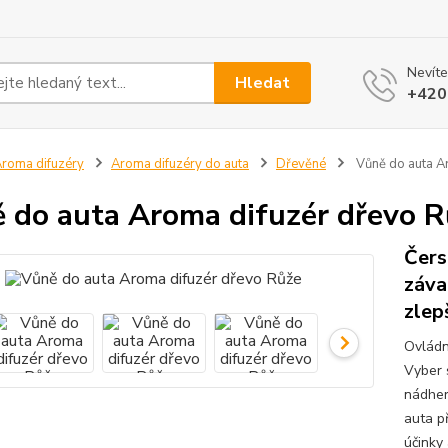
Nevíte
Hledat
+420
roma difuzéry
Aroma difuzéry do auta
Dřevěné
Vůně do auta A
 do auta Aroma difuzér dřevo R
Čers
záva
zlepš
Ovládn
Vyber 
nádher
auta p
účinky