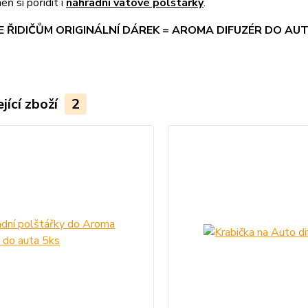
ň si pořídit i
náhradní vatové polštářky
.
 ŘIDIČŮM ORIGINÁLNÍ DÁREK = AROMA DIFUZÉR DO AUTA
jící zboží
2