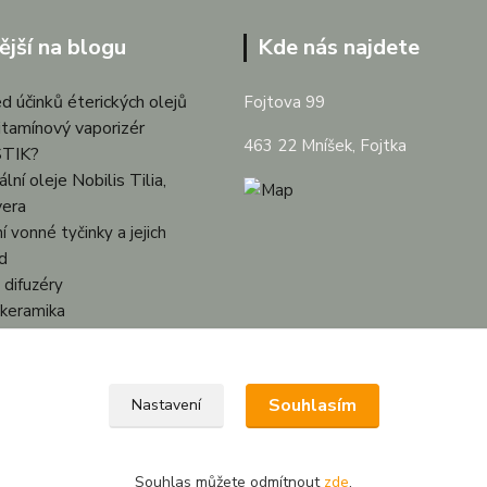
ější na blogu
Kde nás najdete
d účinků éterických olejů
Fojtova 99
itamínový vaporizér
463 22 Mníšek, Fojtka
TIK?
lní oleje Nobilis Tilia,
vera
í vonné tyčinky a jejich
d
difuzéry
keramika
ky a zvlhčovače vzduchu
Souhlasím
Nastavení
Souhlas můžete odmítnout
zde
.