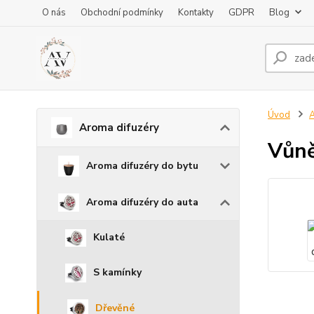
O nás
Obchodní podmínky
Kontakty
GDPR
Blog
Úvod
A
Aroma difuzéry
Vůně
Aroma difuzéry do bytu
Aroma difuzéry do auta
Kulaté
S kamínky
Dřevěné