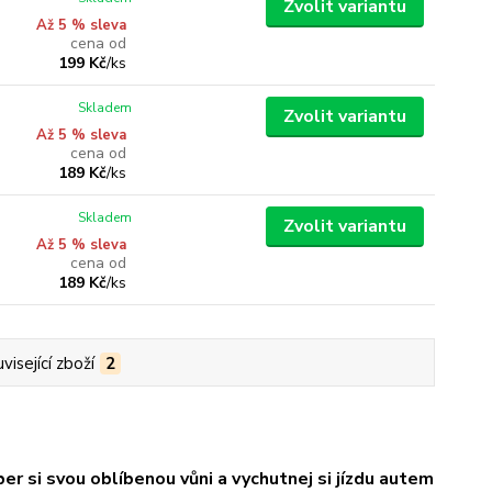
Zvolit variantu
Až 5 % sleva
cena od
199 Kč
/
ks
Skladem
Zvolit variantu
Až 5 % sleva
cena od
189 Kč
/
ks
Skladem
Zvolit variantu
Až 5 % sleva
cena od
189 Kč
/
ks
visející zboží
2
er si svou oblíbenou vůni a vychutnej si jízdu autem