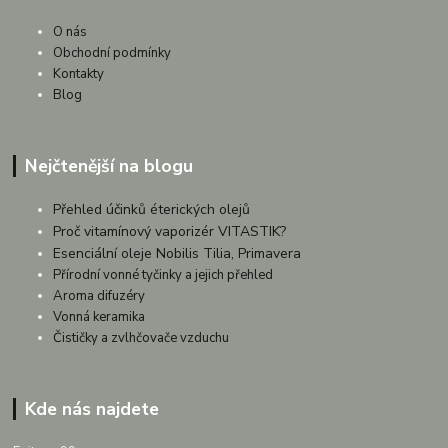
O nás
Obchodní podmínky
Kontakty
Blog
Nejčtenější na blogu
Přehled účinků éterických olejů
Proč vitamínový vaporizér VITASTIK?
Esenciální oleje Nobilis Tilia, Primavera
Přírodní vonné tyčinky a jejich přehled
Aroma difuzéry
Vonná keramika
Čističky a zvlhčovače vzduchu
Kde nás najdete