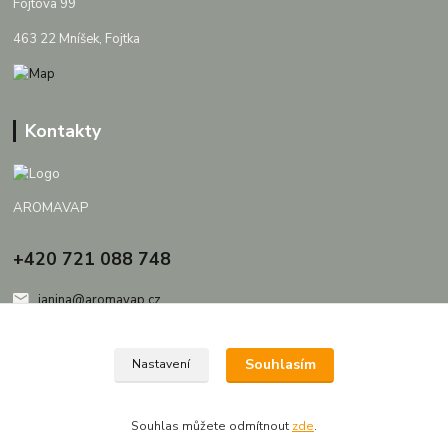
Fojtova 99
463 22 Mníšek, Fojtka
Kontakty
AROMAVAP
+420 721 088 748
janina@aromavap.cz
Souhlasím
Nastavení
Souhlas můžete odmítnout
zde
.
Vytvořeno na
Eshop-rychle.cz