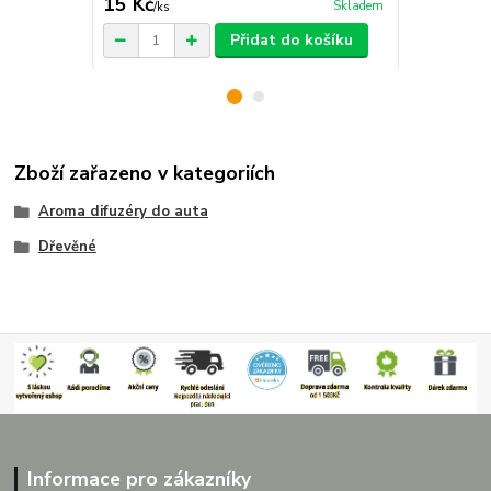
15 Kč
29 Kč
Skladem
/
ks
/
ks
Přidat do košíku
Zboží zařazeno v kategoriích
Aroma difuzéry do auta
Dřevěné
Informace pro zákazníky