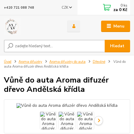
0
ks
CZK
+420 721 088 748
za
0 Kč
Menu
Hledat
Úvod
Aroma difuzéry
Aroma difuzéry do auta
Dřevěné
Vůně do
auta Aroma difuzér dřevo Andělská křídla
Vůně do auta Aroma difuzér
dřevo Andělská křídla