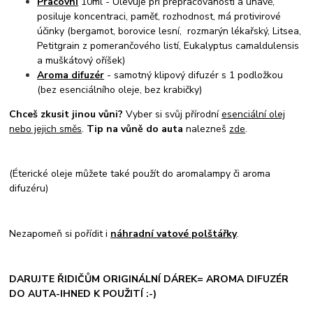
Pracovní
10ml - Ulevuje při přepracovanosti a únavě,
posiluje koncentraci, paměť, rozhodnost, má protivirové
účinky (bergamot, borovice lesní, rozmarýn lékařský, Litsea,
Petitgrain z pomerančového listí, Eukalyptus camaldulensis
a muškátový oříšek)
Aroma difuzér
- samotný klipový difuzér s 1 podložkou
(bez esenciálního oleje, bez krabičky)
Chceš zkusit jinou vůni?
Vyber si svůj přírodní
esenciální olej
nebo jejich směs
.
Tip na vůně do auta
nalezneš
zde
.
(Éterické oleje můžete také použít do aromalampy či aroma
difuzéru)
Nezapomeň si pořídit i
náhradní vatové polštářky
.
DARUJTE ŘIDIČŮM ORIGINÁLNÍ DÁREK= AROMA DIFUZÉR
DO AUTA-IHNED K POUŽITÍ :-)