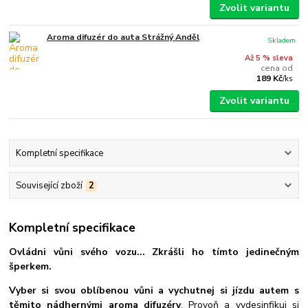
Zvolit variantu
Aroma difuzér do auta Strážný Anděl
Skladem
Až 5 % sleva
cena od
189 Kč
/
ks
Zvolit variantu
Kompletní specifikace
Související zboží
2
Kompletní specifikace
Ovládni vůni svého vozu... Zkrášli ho tímto jedinečným
šperkem.
Vyber si svou oblíbenou vůni a vychutnej si jízdu autem s
těmito nádhernými aroma difuzéry
. Provoň a vydesinfikuj si