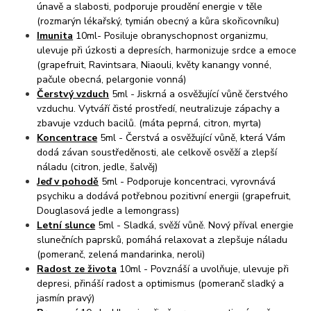
únavě a slabosti, podporuje proudění energie v těle
(rozmarýn lékařský, tymián obecný a kůra skořicovníku)
Imunita
10ml- Posiluje obranyschopnost organizmu,
ulevuje při úzkosti a depresích, harmonizuje srdce a emoce
(grapefruit, Ravintsara, Niaouli, květy kanangy vonné,
pačule obecná, pelargonie vonná)
Čerstvý vzduch
5ml - Jiskrná a osvěžující vůně čerstvého
vzduchu. Vytváří čisté prostředí, neutralizuje zápachy a
zbavuje vzduch bacilů. (máta peprná, citron, myrta)
Koncentrace
5ml - Čerstvá a osvěžující vůně, která Vám
dodá závan soustředěnosti, ale celkově osvěží a zlepší
náladu (citron, jedle, šalvěj)
Jeď v pohodě
5ml - Podporuje koncentraci, vyrovnává
psychiku a dodává potřebnou pozitivní energii (grapefruit,
Douglasová jedle a lemongrass)
Letní slunce
5ml - Sladká, svěží vůně. Nový příval energie
slunečních paprsků, pomáhá relaxovat a zlepšuje náladu
(pomeranč, zelená mandarinka, neroli)
Radost ze života
10ml - Povznáší a uvolňuje, ulevuje při
depresi, přináší radost a optimismus (pomeranč sladký a
jasmín pravý)