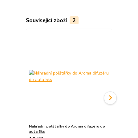
Související zboží
2
Náhradní polštářky do Aroma difuzéru do
Krabička na 
auta 5ks