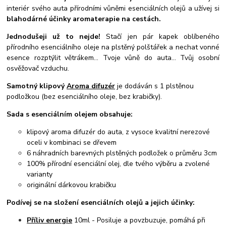
interiér svého auta přírodními vůněmi esenciálních olejů a užívej si
blahodárné účinky aromaterapie na cestách.
Jednodušeji už to nejde!
Stačí jen pár kapek oblíbeného
přírodního esenciálního oleje na plstěný polštářek a nechat vonné
esence rozptýlit větrákem... Tvoje vůně do auta... Tvůj osobní
osvěžovač vzduchu.
Samotný klipový
Aroma difuzér
je dodáván s 1 plstěnou
podložkou (bez esenciálního oleje, bez krabičky).
Sada s esenciálním olejem obsahuje:
klipový aroma difuzér do auta, z vysoce kvalitní nerezové
oceli v kombinaci se dřevem
6 náhradních barevných plstěných podložek o průměru 3cm
100% přírodní esenciální olej, dle tvého výběru a zvolené
varianty
originální dárkovou krabičku
Podívej se na složení esenciálních olejů a jejich účinky:
Příliv energie
10ml - Posiluje a povzbuzuje, pomáhá při