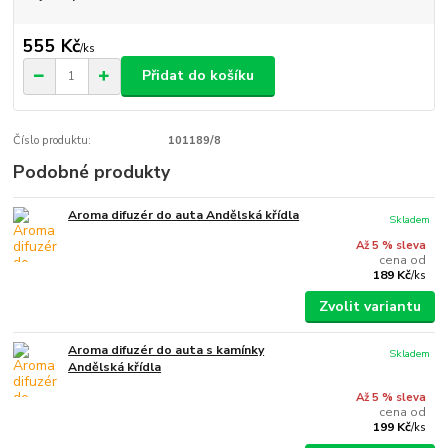
555 Kč
/
ks
Přidat do košíku
Číslo produktu:
101189/8
Podobné produkty
Aroma difuzér do auta Andělská křídla
Skladem
Až 5 % sleva
cena od
189 Kč
/
ks
Zvolit variantu
Aroma difuzér do auta s kamínky
Skladem
Andělská křídla
Až 5 % sleva
cena od
199 Kč
/
ks