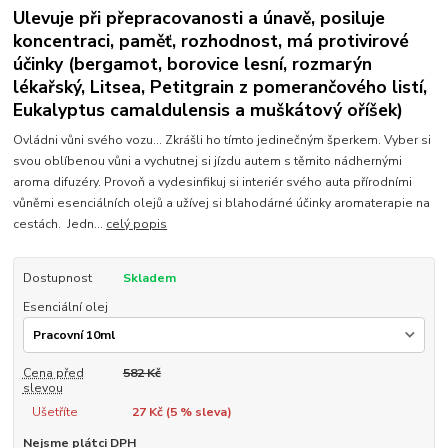
Ulevuje při přepracovanosti a únavě, posiluje
koncentraci, paměť, rozhodnost, má protivirové
účinky (bergamot, borovice lesní, rozmarýn
lékařský, Litsea, Petitgrain z pomerančového listí,
Eukalyptus camaldulensis a muškátový oříšek)
Ovládni vůni svého vozu... Zkrášli ho tímto jedinečným šperkem. Vyber si
svou oblíbenou vůni a vychutnej si jízdu autem s těmito nádhernými
aroma difuzéry. Provoň a vydesinfikuj si interiér svého auta přírodními
vůněmi esenciálních olejů a užívej si blahodárné účinky aromaterapie na
cestách. Jedn...
celý popis
Dostupnost
Skladem
Esenciální olej
Cena před
582 Kč
slevou
Ušetříte
27 Kč (
5
% sleva)
Nejsme plátci DPH