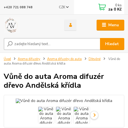
0
ks
CZK
+420 721 088 748
za
0 Kč
Menu
Hledat
Úvod
Aroma difuzéry
Aroma difuzéry do auta
Dřevěné
Vůně do
auta Aroma difuzér dřevo Andělská křídla
Vůně do auta Aroma difuzér
dřevo Andělská křídla