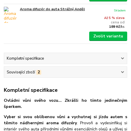
Aroma difuzér do auta Strážný Anděl
Skladem
Až 5 % sleva
cena od
189 Kč
/
ks
Zvolit variantu
Kompletní specifikace
Související zboží
2
Kompletní specifikace
Ovládni vůni svého vozu... Zkrášli ho tímto jedinečným
šperkem.
Vyber si svou oblíbenou vůni a vychutnej si jízdu autem s
těmito nádhernými aroma difuzéry
. Provoň a vydesinfikuj si
interiér svého auta přírodními vůněmi esenciálních olejů a užívej si