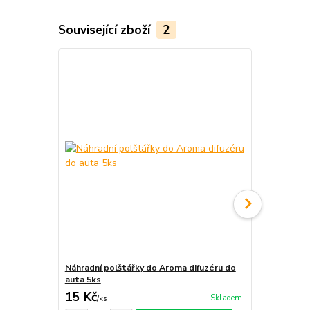
Související zboží
2
Náhradní polštářky do Aroma difuzéru do
Krabička na 
auta 5ks
15 Kč
29 Kč
Skladem
/
ks
/
ks