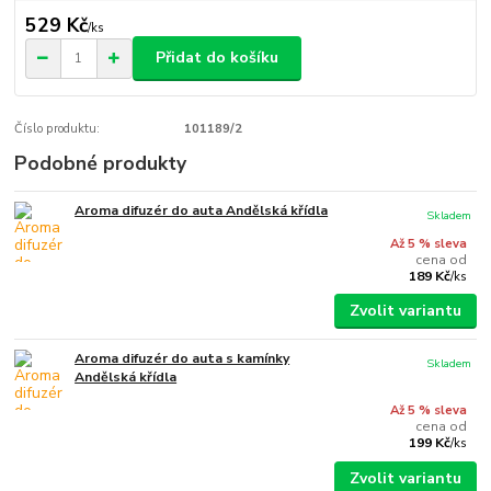
529 Kč
/
ks
Přidat do košíku
Číslo produktu:
101189/2
Podobné produkty
Aroma difuzér do auta Andělská křídla
Skladem
Až 5 % sleva
cena od
189 Kč
/
ks
Zvolit variantu
Aroma difuzér do auta s kamínky
Skladem
Andělská křídla
Až 5 % sleva
cena od
199 Kč
/
ks
Zvolit variantu