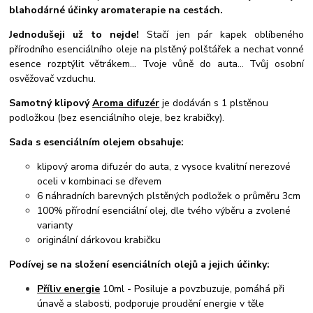
blahodárné účinky aromaterapie na cestách.
Jednodušeji už to nejde!
Stačí jen pár kapek oblíbeného
přírodního esenciálního oleje na plstěný polštářek a nechat vonné
esence rozptýlit větrákem... Tvoje vůně do auta... Tvůj osobní
osvěžovač vzduchu.
Samotný klipový
Aroma difuzér
je dodáván s 1 plstěnou
podložkou (bez esenciálního oleje, bez krabičky).
Sada s esenciálním olejem obsahuje:
klipový aroma difuzér do auta, z vysoce kvalitní nerezové
oceli v kombinaci se dřevem
6 náhradních barevných plstěných podložek o průměru 3cm
100% přírodní esenciální olej, dle tvého výběru a zvolené
varianty
originální dárkovou krabičku
Podívej se na složení esenciálních olejů a jejich účinky:
Příliv energie
10ml - Posiluje a povzbuzuje, pomáhá při
únavě a slabosti, podporuje proudění energie v těle