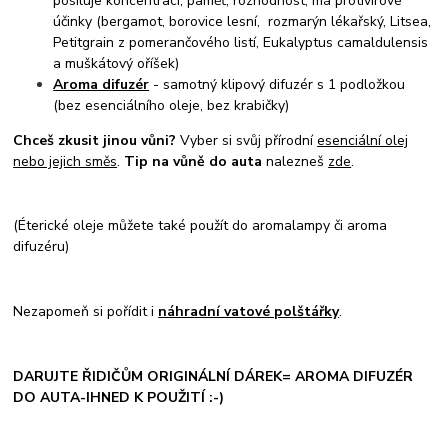
posiluje koncentraci, paměť, rozhodnost, má protivirové
účinky (bergamot, borovice lesní, rozmarýn lékařský, Litsea,
Petitgrain z pomerančového listí, Eukalyptus camaldulensis
a muškátový oříšek)
Aroma difuzér
- samotný klipový difuzér s 1 podložkou
(bez esenciálního oleje, bez krabičky)
Chceš zkusit jinou vůni?
Vyber si svůj přírodní
esenciální olej
nebo jejich směs
.
Tip na vůně do auta
nalezneš
zde
.
(Éterické oleje můžete také použít do aromalampy či aroma
difuzéru)
Nezapomeň si pořídit i
náhradní vatové polštářky
.
DARUJTE ŘIDIČŮM ORIGINÁLNÍ DÁREK= AROMA DIFUZÉR
DO AUTA-IHNED K POUŽITÍ :-)