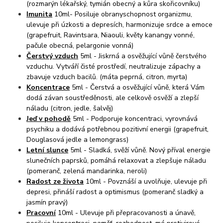
(rozmarýn lékařský, tymián obecný a kůra skořicovníku)
Imunita
10ml- Posiluje obranyschopnost organizmu,
ulevuje při úzkosti a depresích, harmonizuje srdce a emoce
(grapefruit, Ravintsara, Niaouli, květy kanangy vonné,
pačule obecná, pelargonie vonná)
Čerstvý vzduch
5ml - Jiskrná a osvěžující vůně čerstvého
vzduchu. Vytváří čisté prostředí, neutralizuje zápachy a
zbavuje vzduch bacilů. (máta peprná, citron, myrta)
Koncentrace
5ml - Čerstvá a osvěžující vůně, která Vám
dodá závan soustředěnosti, ale celkově osvěží a zlepší
náladu (citron, jedle, šalvěj)
Jeď v pohodě
5ml - Podporuje koncentraci, vyrovnává
psychiku a dodává potřebnou pozitivní energii (grapefruit,
Douglasová jedle a lemongrass)
Letní slunce
5ml - Sladká, svěží vůně. Nový příval energie
slunečních paprsků, pomáhá relaxovat a zlepšuje náladu
(pomeranč, zelená mandarinka, neroli)
Radost ze života
10ml - Povznáší a uvolňuje, ulevuje při
depresi, přináší radost a optimismus (pomeranč sladký a
jasmín pravý)
Pracovní
10ml - Ulevuje při přepracovanosti a únavě,