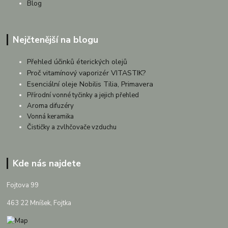
Blog
Nejčtenější na blogu
Přehled účinků éterických olejů
Proč vitamínový vaporizér VITASTIK?
Esenciální oleje Nobilis Tilia, Primavera
Přírodní vonné tyčinky a jejich přehled
Aroma difuzéry
Vonná keramika
Čističky a zvlhčovače vzduchu
Kde nás najdete
Fojtova 99
463 22 Mníšek, Fojtka