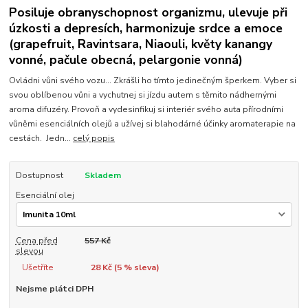
Posiluje obranyschopnost organizmu, ulevuje při
úzkosti a depresích, harmonizuje srdce a emoce
(grapefruit, Ravintsara, Niaouli, květy kanangy
vonné, pačule obecná, pelargonie vonná)
Ovládni vůni svého vozu... Zkrášli ho tímto jedinečným šperkem. Vyber si
svou oblíbenou vůni a vychutnej si jízdu autem s těmito nádhernými
aroma difuzéry. Provoň a vydesinfikuj si interiér svého auta přírodními
vůněmi esenciálních olejů a užívej si blahodárné účinky aromaterapie na
cestách. Jedn...
celý popis
Dostupnost
Skladem
Esenciální olej
Cena před
557 Kč
slevou
Ušetříte
28 Kč (
5
% sleva)
Nejsme plátci DPH