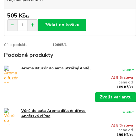
505 Kč
/
ks
Přidat do košíku
Číslo produktu:
10695/1
Podobné produkty
Aroma difuzér do auta Strážný Anděl
Skladem
Až 5 % sleva
cena od
189 Kč
/
ks
Zvolit variantu
Vůně do auta Aroma difuzér dřevo
Skladem
Andělská křídla
Až 5 % sleva
cena od
199 Kč
/
ks