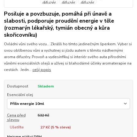
Posiluje a povzbuzuje, pomáhá při únavě a
slabosti, podporuje proudění energie v těle
(rozmarýn lékařský, tymián obecný a kůra
skořicovníku)
Ovládni vůni svého vozu... Zkrášli ho tímto jedinečným šperkem. Vyber si
svou oblíbenou vůni a vychutnej si jízdu autem s těmito nádhernými
aroma difuzéry. Provoň a vydesinfikuj si interiér svého auta přírodními
vůněmi esenciálních olejů a užívej si blahodárné účinky aromaterapie na
cestách. Jedn...
celý popis
Dostupnost
Skladem
Esenciální olej
Cena před
532 Kč
slevou
Ušetříte
27 Kč (
5
% sleva)
Nejsme plátci DPH