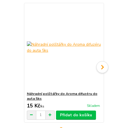
Náhradní polštářky do Aroma difuzéru do
Krabička na 
auta 5ks
15 Kč
29 Kč
Skladem
/
ks
/
ks
Přidat do košíku