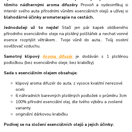
těmito nádhernými aroma difuzéry
. Provoň a vydesinfikuj si
interiér svého auta přírodními vůněmi esenciálních olejů a užívej si
blahodárné účinky aromaterapie na cestách.
Jednodušeji už to nejde!
Stačí jen pár kapek oblíbeného
přírodního esenciálního oleje na plstěný polštářek a nechat vonné
esence rozptýlit větrákem... Tvoje vůně do auta... Tvůj osobní
osvěžovač vzduchu.
Samotný klipový
Aroma difuzér
je dodáván s 1 plstěnou
podložkou (bez esenciálního oleje, bez krabičky).
Sada s esenciálním olejem obsahuje:
klipový aroma difuzér do auta, z vysoce kvalitní nerezové
oceli
6 náhradních barevných plstěných podložek o průměru 3cm
100% přírodní esenciální olej, dle tvého výběru a zvolené
varianty
originální dárkovou krabičku
Podívej se na složení esenciálních olejů a jejich účinky: