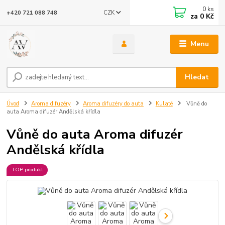
0
ks
CZK
+420 721 088 748
za
0 Kč
Menu
Hledat
Úvod
Aroma difuzéry
Aroma difuzéry do auta
Kulaté
Vůně do
auta Aroma difuzér Andělská křídla
Vůně do auta Aroma difuzér
Andělská křídla
TOP produkt