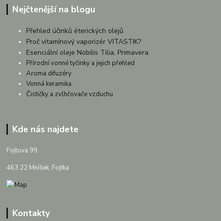
Nejčtenější na blogu
Přehled účinků éterických olejů
Proč vitamínový vaporizér VITASTIK?
Esenciální oleje Nobilis Tilia, Primavera
Přírodní vonné tyčinky a jejich přehled
Aroma difuzéry
Vonná keramika
Čističky a zvlhčovače vzduchu
Kde nás najdete
Fojtova 99
463 22 Mníšek, Fojtka
Kontakty