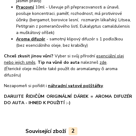
jasmín pravý)
Pracovní
10ml - Ulevuje při přepracovanosti a únavě,
posiluje koncentraci, paměť, rozhodnost, má protivirové
účinky (bergamot, borovice lesní, rozmarýn lékařský, Litsea,
Petitgrain z pomerančového listí, Eukalyptus camaldulensis
a muškátový oříšek)
Aroma difuzér
- samotný klipový difuzér s 1 podložkou
(bez esenciálního oleje, bez krabičky)
Chceš zkusit jinou vůni?
Vyber si svůj přírodní
esenciální olej
nebo jejich směs
.
Tip na vůně do auta
nalezneš
zde
.
(Éterické oleje můžete také použít do aromalampy či aroma
difuzéru)
Nezapomeň si pořídit i
náhradní vatové polštářky
.
DARUJTE ŘIDIČŮM ORIGINÁLNÍ DÁREK = AROMA DIFUZÉR
DO AUTA - IHNED K POUŽITÍ :-)
Související zboží
2