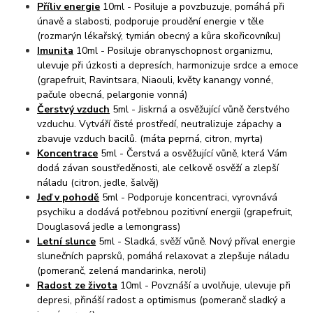
Příliv energie
10ml - Posiluje a povzbuzuje, pomáhá při
únavě a slabosti, podporuje proudění energie v těle
(rozmarýn lékařský, tymián obecný a kůra skořicovníku)
Imunita
10ml - Posiluje obranyschopnost organizmu,
ulevuje při úzkosti a depresích, harmonizuje srdce a emoce
(grapefruit, Ravintsara, Niaouli, květy kanangy vonné,
pačule obecná, pelargonie vonná)
Čerstvý vzduch
5ml - Jiskrná a osvěžující vůně čerstvého
vzduchu. Vytváří čisté prostředí, neutralizuje zápachy a
zbavuje vzduch bacilů. (máta peprná, citron, myrta)
Koncentrace
5ml - Čerstvá a osvěžující vůně, která Vám
dodá závan soustředěnosti, ale celkově osvěží a zlepší
náladu (citron, jedle, šalvěj)
Jeď v pohodě
5ml - Podporuje koncentraci, vyrovnává
psychiku a dodává potřebnou pozitivní energii (grapefruit,
Douglasová jedle a lemongrass)
Letní slunce
5ml - Sladká, svěží vůně. Nový příval energie
slunečních paprsků, pomáhá relaxovat a zlepšuje náladu
(pomeranč, zelená mandarinka, neroli)
Radost ze života
10ml - Povznáší a uvolňuje, ulevuje při
depresi, přináší radost a optimismus (pomeranč sladký a