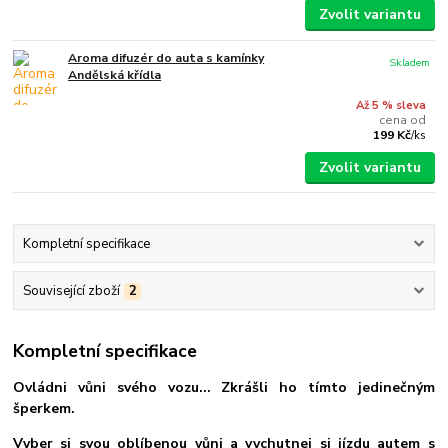
Zvolit variantu
Aroma difuzér do auta s kamínky
Skladem
Andělská křídla
Až 5 % sleva
cena od
199 Kč
/
ks
Zvolit variantu
Kompletní specifikace
Související zboží
2
Kompletní specifikace
Ovládni vůni svého vozu... Zkrášli ho tímto jedinečným
šperkem
.
Vyber si svou oblíbenou vůni a vychutnej si jízdu autem s