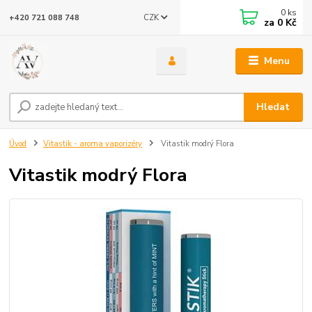
0
ks
CZK
+420 721 088 748
za
0 Kč
Menu
Hledat
Úvod
Vitastik - aroma vaporizéry
Vitastik modrý Flora
Vitastik modrý Flora