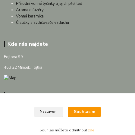
Přírodní vonné tyčinky a jejich přehled
Aroma difuzéry
Vonná keramika
Čističky a zvlhčovače vzduchu
Kde nás najdete
Fojtova 99
463 22 Mníšek, Fojtka
Kontakty
Souhlasím
Nastavení
AROMAVAP
Souhlas můžete odmítnout
zde
.
+420 721 088 748