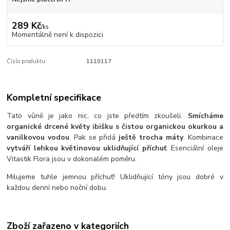
289 Kč
/
ks
Momentálně není k dispozici
Číslo produktu:
1110117
Kompletní specifikace
Tato vůně je jako nic, co jste předtím zkoušeli.
Smícháme
organické drcené květy ibišku s čistou organickou okurkou a
vanilkovou vodou
. Pak se přidá
ještě trocha máty
. Kombinace
vytváří lehkou květinovou uklidňující příchuť
. Esenciální oleje
Vitastik Flora jsou v dokonalém poměru.
Milujeme tuhle jemnou příchuť! Uklidňující tóny jsou dobré v
každou denní nebo noční dobu.
Zboží zařazeno v kategoriích