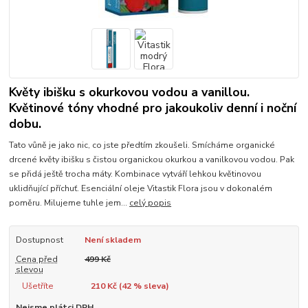
Květy ibišku s okurkovou vodou a vanillou.
Květinové tóny vhodné pro jakoukoliv denní i noční
dobu.
Tato vůně je jako nic, co jste předtím zkoušeli. Smícháme organické
drcené květy ibišku s čistou organickou okurkou a vanilkovou vodou. Pak
se přidá ještě trocha máty. Kombinace vytváří lehkou květinovou
uklidňující příchuť. Esenciální oleje Vitastik Flora jsou v dokonalém
poměru. Milujeme tuhle jem...
celý popis
Dostupnost
Není skladem
Cena před
499 Kč
slevou
Ušetříte
210 Kč (
42
% sleva)
Nejsme plátci DPH