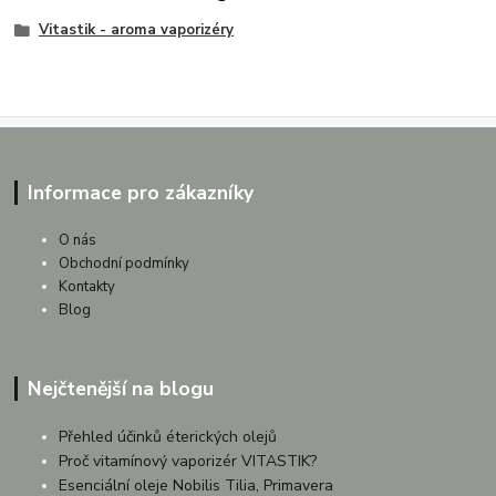
Vitastik - aroma vaporizéry
Informace pro zákazníky
O nás
Obchodní podmínky
Kontakty
Blog
Nejčtenější na blogu
Přehled účinků éterických olejů
Proč vitamínový vaporizér VITASTIK?
Esenciální oleje Nobilis Tilia, Primavera