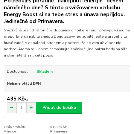
Potřebuješ pořádné "nakopnutí energie" během
náročného dne? S tímto osvěžovačem vzduchu
Energy Boost si na tebe stres a únava nepřijdou.
Jedinečné od Primavera.
Svěží vůně lesních stromů je doplněna o hořké, energií překypující aroma
grepu. Energií nabitá směs z Douglasovy jedle, bílé jedle a grapefruitu
hravě zatočí s ospalostí, stresem a pocitem, že se vám už vůbec nic
nechce. Aroma roll-onem namasírujte spánky či jiné pulzní body na těle
a okamžitě tě za...
celý popis
Dostupnost
Skladem
Nejsme plátci DPH
435 Kč
/
ks
Přidat do košíku
Číslo produktu:
0100515P
Výrobce:
Primavera