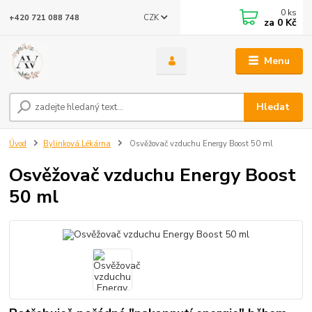
0
ks
CZK
+420 721 088 748
za
0 Kč
Menu
Hledat
Úvod
Bylinková Lékárna
Osvěžovač vzduchu Energy Boost 50 ml
Osvěžovač vzduchu Energy Boost
50 ml