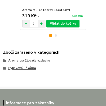
Aroma roll-on Energy Boost 10ml
Aroma lékárn
319 Kč
549 Kč
Skladem
/
ks
/
ks
Přidat do košíku
Zboží zařazeno v kategoriích
Aroma osvěžovače vzduchu
Bylinková Lékárna
Informace pro zákazníky