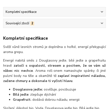
Kompletní specifikace
Související zboží
2
Kompletní specifikace
Svěží vůně lesních stromů je doplněna o hořké, energií překypující
aroma grepu.
Energií nabitá směs z Douglasovy jedle, bílé jedle a grapefruitu
hravě
zatočí s ospalostí, stresem a pocitem, že se vám už
vůbec nic nechce
. Aroma roll-onem namasírujte spánky či jiné
pulzní body na těle a okamžitě tě
zaplaví inspirativní náladou,
zažene chmury a dokonale ti vyčistí hlavu
.
Douglasova jedle:
osvěžuje, povzbuzuje
Bílá jedle
: zlepšuje dýchání
Grapefruit:
dodává dobrou náladu, energii
Složení: Alkohol bio, Voda, Douglasova jedle bio, Bílá jedle bio,