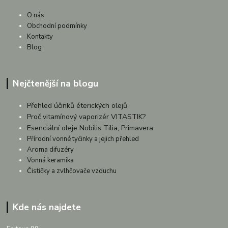
O nás
Obchodní podmínky
Kontakty
Blog
Nejčtenější na blogu
Přehled účinků éterických olejů
Proč vitamínový vaporizér VITASTIK?
Esenciální oleje Nobilis Tilia, Primavera
Přírodní vonné tyčinky a jejich přehled
Aroma difuzéry
Vonná keramika
Čističky a zvlhčovače vzduchu
Kde nás najdete