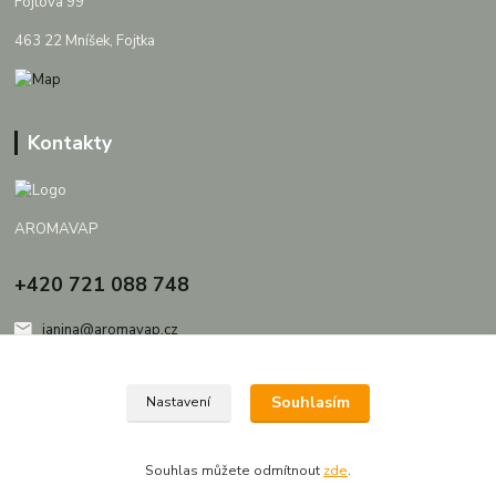
Fojtova 99
463 22 Mníšek, Fojtka
Kontakty
AROMAVAP
+420 721 088 748
janina@aromavap.cz
Souhlasím
Nastavení
Souhlas můžete odmítnout
zde
.
Vytvořeno na
Eshop-rychle.cz