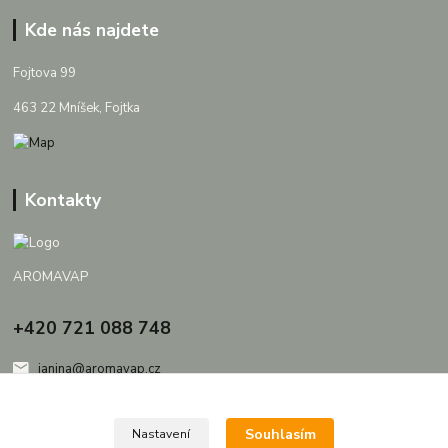
Kde nás najdete
Fojtova 99
463 22 Mníšek, Fojtka
Kontakty
AROMAVAP
+420 721 088 748
janina@aromavap.cz
Souhlasím
Nastavení