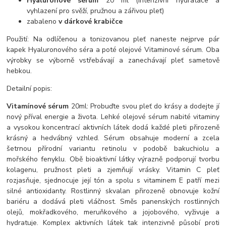
Hyaluronové sérum
20 ml (Intenzivní hydratace a
vyhlazení pro svěží, pružnou a zářivou pleť)
zabaleno
v dárkové krabičce
Použití: Na odlíčenou a tonizovanou pleť naneste nejprve pár
kapek Hyaluronového séra a poté olejové Vitaminové sérum. Oba
výrobky se výborně vstřebávají a zanechávají pleť sametově
hebkou.
Detailní popis:
Vitamínové sérum
20ml: Probuďte svou pleť do krásy a dodejte jí
nový příval energie a života. Lehké olejové sérum nabité vitaminy
a vysokou koncentrací aktivních látek dodá každé pleti přirozeně
krásný a hedvábný vzhled. Sérum obsahuje moderní a zcela
šetrnou přírodní variantu retinolu v podobě bakuchiolu a
mořského fenyklu. Obě bioaktivní látky výrazně podporují tvorbu
kolagenu, pružnost pleti a zjemňují vrásky. Vitamin C pleť
rozjasňuje, sjednocuje její tón a spolu s vitaminem E patří mezi
silné antioxidanty. Rostlinný skvalan přirozeně obnovuje kožní
bariéru a dodává pleti vláčnost. Směs panenských rostlinných
olejů, mokřadkového, meruňkového a jojobového, vyživuje a
hydratuje. Komplex aktivních látek tak intenzivně působí proti