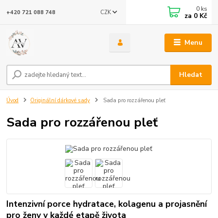
0
ks
CZK
+420 721 088 748
za
0 Kč
Menu
Hledat
Úvod
Originální dárkové sady
Sada pro rozzářenou pleť
Sada pro rozzářenou pleť
Intenzivní porce hydratace, kolagenu a projasnění
pro ženy v každé etapě života