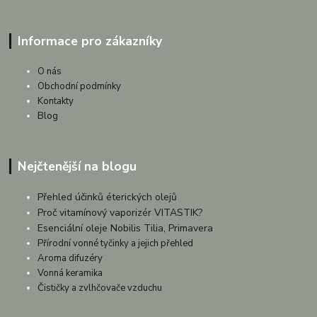
Informace pro zákazníky
O nás
Obchodní podmínky
Kontakty
Blog
Nejčtenější na blogu
Přehled účinků éterických olejů
Proč vitamínový vaporizér VITASTIK?
Esenciální oleje Nobilis Tilia, Primavera
Přírodní vonné tyčinky a jejich přehled
Aroma difuzéry
Vonná keramika
Čističky a zvlhčovače vzduchu