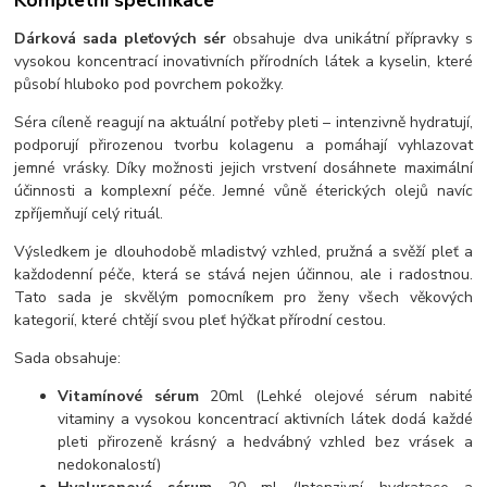
Kompletní specifikace
Dárková sada pleťových sér
obsahuje dva unikátní přípravky s
vysokou koncentrací inovativních přírodních látek a kyselin, které
působí hluboko pod povrchem pokožky.
Séra cíleně reagují na aktuální potřeby pleti – intenzivně hydratují,
podporují přirozenou tvorbu kolagenu a pomáhají vyhlazovat
jemné vrásky. Díky možnosti jejich vrstvení dosáhnete maximální
účinnosti a komplexní péče. Jemné vůně éterických olejů navíc
zpříjemňují celý rituál.
Výsledkem je dlouhodobě mladistvý vzhled, pružná a svěží pleť a
každodenní péče, která se stává nejen účinnou, ale i radostnou.
Tato sada je skvělým pomocníkem pro ženy všech věkových
kategorií, které chtějí svou pleť hýčkat přírodní cestou.
Sada obsahuje:
Vitamínové sérum
20ml (Lehké olejové sérum nabité
vitaminy a vysokou koncentrací aktivních látek dodá každé
pleti přirozeně krásný a hedvábný vzhled bez vrásek a
nedokonalostí)