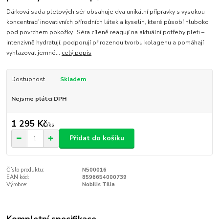
Dárková sada pleťových sér obsahuje dva unikátní přípravky s vysokou
koncentrací inovativních přírodních látek a kyselin, které působí hluboko
pod povrchem pokožky. Séra cíleně reagují na aktuální potřeby pleti –
intenzivně hydratují, podporují přirozenou tvorbu kolagenu a pomáhají
vyhlazovat jemné...
celý popis
Dostupnost
Skladem
Nejsme plátci DPH
1 295 Kč
/
ks
Přidat do košíku
Číslo produktu:
N500016
EAN kód:
8596654000739
Výrobce:
Nobilis Tilia