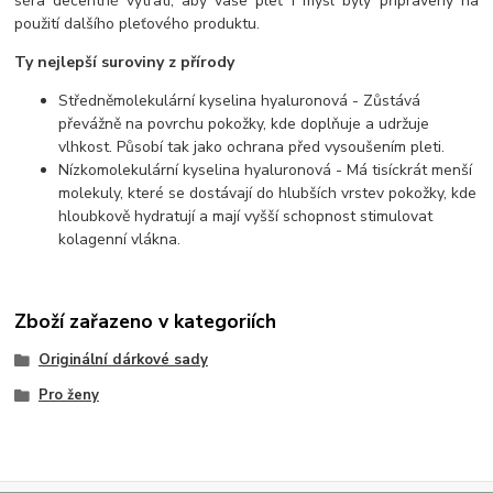
séra decentně vytratí, aby vaše pleť i mysl byly připraveny na
použití dalšího pleťového produktu.
Ty nejlepší suroviny z
přírody
Středněmolekulární kyselina hyaluronová - Zůstává
převážně na povrchu pokožky, kde doplňuje a udržuje
vlhkost. Působí tak jako ochrana před vysoušením pleti.
Nízkomolekulární kyselina hyaluronová - Má tisíckrát menší
molekuly, které se dostávají do hlubších vrstev pokožky, kde
hloubkově hydratují a mají vyšší schopnost stimulovat
kolagenní vlákna.
Zboží zařazeno v kategoriích
Originální dárkové sady
Pro ženy