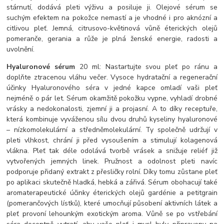
stárnutí, dodává pleti výživu a posiluje ji. Olejové sérum se
suchým efektem na pokožce nemastí a je vhodné i pro aknózní a
citlivou pleť. Jemná, citrusovo-květinová vůně éterických olejů
pomeranče, gerania a růže je plná ženské energie, radosti a
uvolnění.
Hyaluronové sérum
20 ml: Nastartujte svou pleť po ránu a
doplňte ztracenou vláhu večer. Vysoce hydratační a regenerační
účinky Hyaluronového séra v jedné kapce omladí vaši pleť
nejméně o pár let. Sérum okamžitě pokožku vypne, vyhladí drobné
vrásky a nedokonalosti, zjemní ji a projasní. A to díky receptuře,
která kombinuje vyváženou sílu dvou druhů kyseliny hyaluronové
– nízkomolekulární a středněmolekulární. Ty společně udržují v
pleti vlhkost, chrání ji před vysoušením a stimulují kolagenová
vlákna. Pleť tak déle odolává tvorbě vrásek a snižuje reliéf již
vytvořených jemných linek. Pružnost a odolnost pleti navíc
podporuje přidaný extrakt z přesličky rolní. Díky tomu zůstane pleť
po aplikaci skutečně hladká, hebká a zářivá. Sérum obohacují také
aromaterapeutické účinky éterických olejů gardénie a petitgrain
(pomerančových lístků), které umocňují působení aktivních látek a
pleť provoní lehounkým exotickým aroma. Vůně se po vstřebání