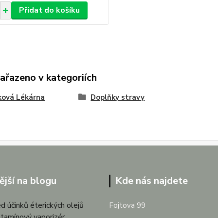
Přidat do košíku
zařazeno v kategoriích
ková Lékárna
Doplňky stravy
ější na blogu
Kde nás najdete
d účinků éterických olejů
Fojtova 99
itamínový vaporizér