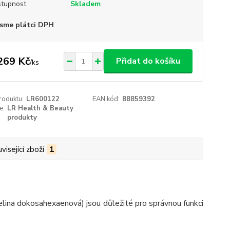
tupnost
Skladem
sme plátci DPH
269 Kč
Přidat do košíku
/
ks
roduktu:
LR600122
EAN kód:
88859392
e:
LR Health & Beauty
produkty
visející zboží
1
ina dokosahexaenová) jsou důležité pro správnou funkci