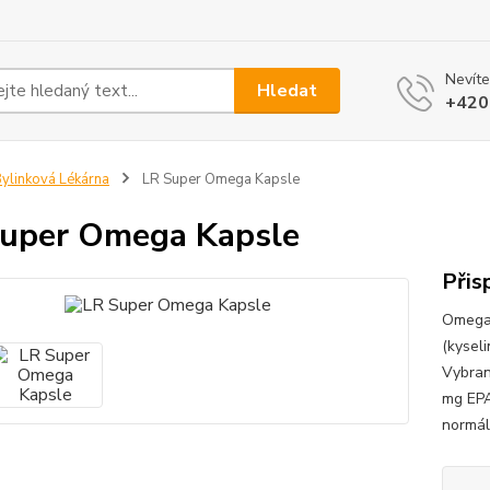
Nevíte
Hledat
+420
ylinková Lékárna
LR Super Omega Kapsle
uper Omega Kapsle
Přis
Omega-
(kysel
Vybran
mg EPA
normáln