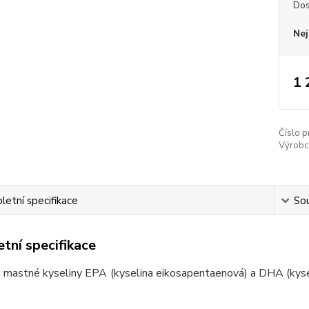
Dos
Nej
1 
Číslo p
Výrobc
etní specifikace
Sou
tní specifikace
mastné kyseliny EPA (kyselina eikosapentaenová) a DHA (kysel