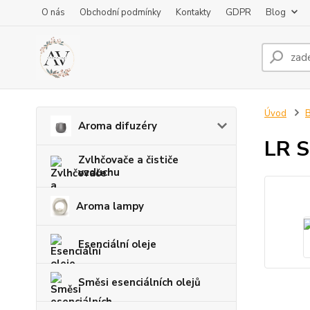
O nás
Obchodní podmínky
Kontakty
GDPR
Blog
Úvod
B
Aroma difuzéry
LR S
Zvlhčovače a čističe
vzduchu
Aroma lampy
Esenciální oleje
Směsi esenciálních olejů