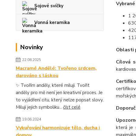
Vybrané
Sojové svíčky
1 2
Vonná keramika
63
42
117
Novinky
Oblasti 
22.08.2025
Cílová s
Macramé Andělé: Tvořeno srdcem,
kardiovas
darováno s láskou
Certifik
✨ Tvořím anděly, které miluji. Tvořit
certifiko
anděly pro mě není jen kreativní proces. Je
mořských 
to vyjádření citu, který nelze popsat slovy.
Miluji jejich symboliku...
číst celé
Doporuč
19.06.2024
Upozorně
která je
Vykuřování harmonizuje tělo, ducha i
maximální
domov