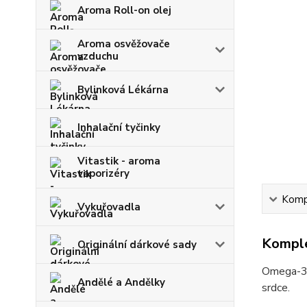
Aroma Roll-on olej
Aroma osvěžovače
vzduchu
Bylinková Lékárna
Inhalační tyčinky
Vitastik - aroma
vaporizéry
Kompl
Vykuřovadla
Komple
Originální dárkové sady
Omega-3 
Andělé a Andělky
srdce.