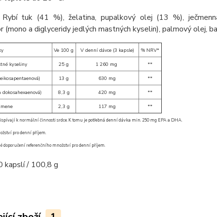
Rybí tuk (41 %), želatina, pupalkový olej (13 %), ječmenná vl
 (mono a diglyceridy jedlých mastných kyselin), palmový olej, ba
ky
Ve 100 g
V denní dávce (3 kapsle)
% NRV*
né kyseliny
25 g
1 260 mg
**
 eikosapentaenová)
13 g
630 mg
**
a dokosahexaenová)
8,3 g
420 mg
**
ečmene
2,3 g
117 mg
**
spívají k normální činnosti srdce. K tomu je potřebná denní dávka min. 250 mg EPA a DHA.
ožství pro denní příjem.
é doporučení referenčního množství pro denní příjem.
 kapslí / 100,8 g
jící zboží
1