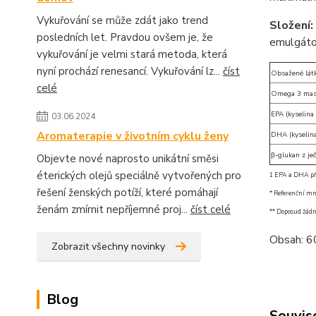
Vykuřování se může zdát jako trend
Složení:
posledních let. Pravdou ovšem je, že
emulgátor
vykuřování je velmi stará metoda, která
nyní prochází renesancí. Vykuřování lz...
číst
Obsažené lát
celé
Omega 3 mast
EPA (kyselina
03.06.2024
Aromaterapie v životním cyklu ženy
DHA (kyselin
β-glukan z j
Objevte nové naprosto unikátní směsi
éterických olejů speciálně vytvořených pro
1 EPA a DHA při
řešení ženských potíží, které pomáhají
* Referenční mn
ženám zmírnit nepříjemné proj...
číst celé
** Doposud žádn
Obsah: 60
Zobrazit všechny novinky
Blog
Souvise