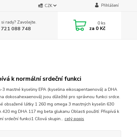
Přihlášení
CZK
 si rady? Zavolejte.
0
ks
za
0 Kč
 721 088 748
pívá k normální srdeční funkci
3 mastné kyseliny EPA (kyselina eikosapentaenová) a DHA
ina dokosahexaenová) jsou důležité pro správnou funkci srdce.
é obsažené látky 1 260 mg omega 3 mastných kyselin 630
 420 mg DHA 117 mg beta glukanu Oblasti použití: Přispívá k
í srdeční funkci1 Cílová skupin...
celý popis