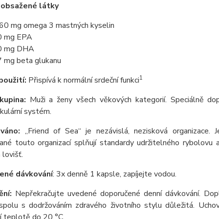
 obsažené látky
60 mg omega 3 mastných kyselin
0 mg EPA
0 mg DHA
 mg beta glukanu
1
použití:
Přispívá k normální srdeční funkci
kupina:
Muži a ženy všech věkových kategorií. Speciálně dop
kulární systém.
ováno:
„Friend of Sea“ je nezávislá, nezisková organizace. J
vané touto organizací splňují standardy udržitelného rybolovu
lovišť.
ené dávkování
: 3x denně 1 kapsle, zapíjejte vodou.
ní:
Nepřekračujte uvedené doporučené denní dávkování. Dopl
 spolu s dodržováním zdravého životního stylu důležitá. Ucho
 teplotě do 20 °C.