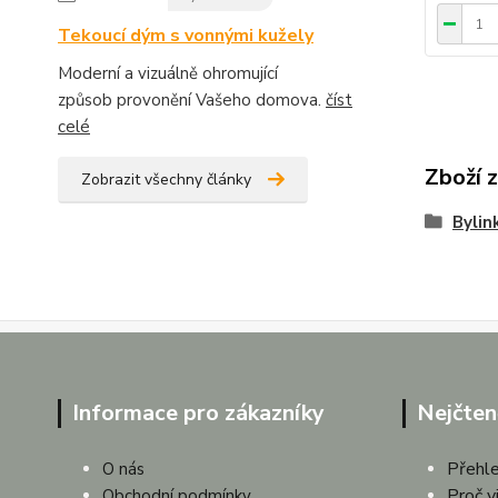
Tekoucí dým s vonnými kužely
Moderní a vizuálně ohromující
způsob provonění Vašeho domova.
číst
celé
Zboží 
Zobrazit všechny články
Bylin
Informace pro zákazníky
Nejčten
Přehle
O nás
Proč v
Obchodní podmínky