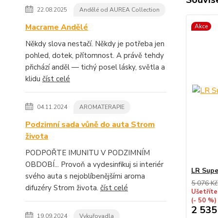
22.08.2025
Andělé od AUREA Collection
Macrame Andělé
Akce
Někdy slova nestačí. Někdy je potřeba jen
pohled, dotek, přítomnost. A právě tehdy
přichází anděl — tichý posel lásky, světla a
klidu
číst celé
04.11.2024
AROMATERAPIE
Podzimní sada vůně do auta Strom
života
PODPOŘTE IMUNITU V PODZIMNÍM
OBDOBÍ... Provoň a vydesinfikuj si interiér
LR Supe
svého auta s nejoblíbenějšími aroma
5 076 Kč
difuzéry Strom života.
číst celé
Ušetříte
(- 50 %)
2 535
19.09.2024
Vykuřovadla