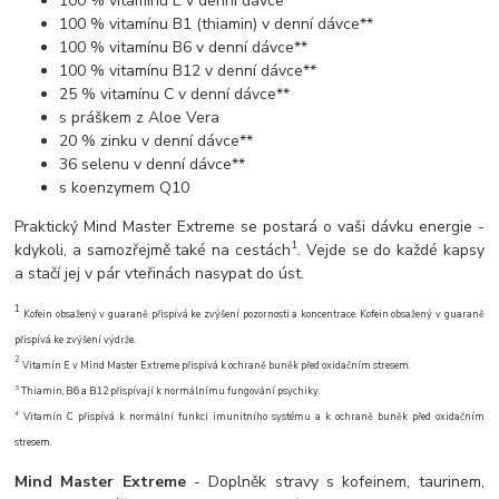
100 % vitamínu E v denní dávce**
100 % vitamínu B1 (thiamin) v denní dávce**
100 % vitamínu B6 v denní dávce**
100 % vitamínu B12 v denní dávce**
25 % vitamínu C v denní dávce**
s práškem z Aloe Vera
20 % zinku v denní dávce**
36 selenu v denní dávce**
s koenzymem Q10
Praktický Mind Master Extreme se postará o vaši dávku energie -
1
kdykoli, a samozřejmě také na cestách
. Vejde se do každé kapsy
a stačí jej v pár vteřinách nasypat do úst.
1
Kofein obsažený v guaraně přispívá ke zvýšení pozornosti a koncentrace. Kofein obsažený v guaraně
přispívá ke zvýšení výdrže.
2
Vitamín E v Mind Master Extreme přispívá k ochraně buněk před oxidačním stresem.
3
Thiamin, B6 a B12 přispívají k normálnímu fungování psychiky.
4
Vitamín C přispívá k normální funkci imunitního systému a k ochraně buněk před oxidačním
stresem.
Mind Master Extreme
- Doplněk stravy s kofeinem, taurinem,