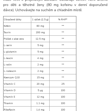
pro děti a těhotné ženy (80 mg kofeinu v denní doporučené
dávce). Uchovávejte na suchém a chladném místě.
Obsažené látky
1 sáček (2,5 g)
% RHP*
Kofein
80 mg
**
Taurin
200 mg
**
Prášek z aloe vera
12,5 mg
**
L-serin
5 mg
**
L-glutamin
5 mg
**
L-leucin
4 mg
**
L-valin
2 mg
**
L-isoleucin
2 mg
**
Koenzym Q10
15 mg
**
Vitamín C
20 mg
25
Vitamín D
5 µg
100
Vitamín E
12 mg
100
Thiamin
1,1 mg
100
Riboflavin
1,4 mg
100