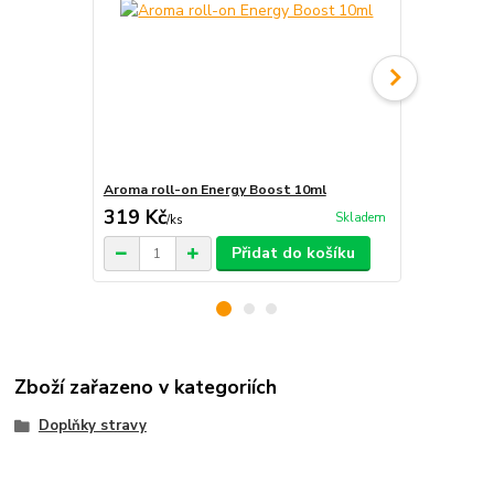
Aroma roll-on Energy Boost 10ml
Aroma lékárn
319 Kč
549 Kč
Skladem
/
ks
/
ks
Přidat do košíku
Zboží zařazeno v kategoriích
Doplňky stravy