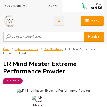
0
ks
CZK
+420 721 088 748
za
0 Kč
Menu
Hledat
Úvod
Bylinková Lékárna
Doplňky stravy
LR Mind Master Extreme
Performance Powder
LR Mind Master Extreme
Performance Powder
TOP produkt