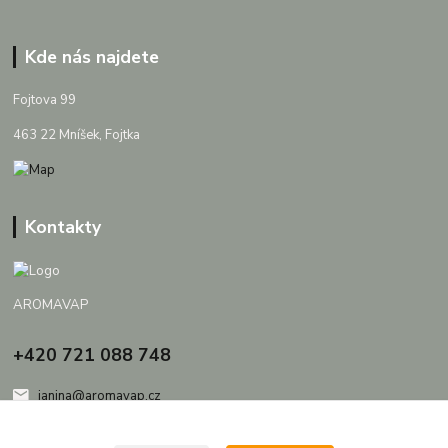
Kde nás najdete
Fojtova 99
463 22 Mníšek, Fojtka
Kontakty
AROMAVAP
+420 721 088 748
janina@aromavap.cz