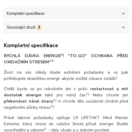
Kompletní specifikace
Související zboží
3
Kompletní specifikace
1
RYCHLÁ DÁVKA ENERGIE
! "TO-GO" OCHRANA PŘED
2,4
OXIDAČNÍM STRESEM
Život na vás někdy klade extrémní požadavky a vy pak
potřebujete okamžitou energii, abyste složité situace zvládli?
Chtěli byste se po náročném dni v práci
restartovat a mít
1
dostatek energie
také pro volný čas
? Nebo chcete jen
1
překonávat nával únavy
? A chcete tělo současně chránit před
2
negativními účinky stresu
?
Právě takové požadavky splňuje LR LIFETAKT Mind Master
Extreme, který vnese do vašeho života příval energie. Buďte
1
soustředění a výkonní
- vždy, všude a s dobrým pocitem.