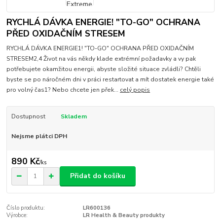
RYCHLÁ DÁVKA ENERGIE! "TO-GO" OCHRANA
PŘED OXIDAČNÍM STRESEM
RYCHLÁ DÁVKA ENERGIE1! "TO-GO" OCHRANA PŘED OXIDAČNÍM
STRESEM2,4 Život na vás někdy klade extrémní požadavky a vy pak
potřebujete okamžitou energii, abyste složité situace zvládli? Chtěli
byste se po náročném dni v práci restartovat a mít dostatek energie také
pro volný čas1? Nebo chcete jen přek...
celý popis
Dostupnost
Skladem
Nejsme plátci DPH
890 Kč
/
ks
Přidat do košíku
Číslo produktu:
LR600136
Výrobce:
LR Health & Beauty produkty