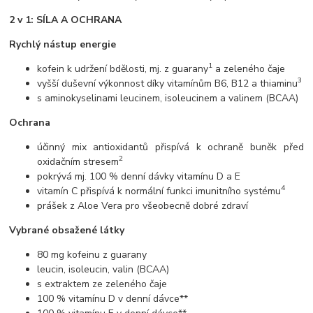
2 v 1: SÍLA A OCHRANA
Rychlý nástup energie
1
kofein k udržení bdělosti, mj. z guarany
a zeleného čaje
3
vyšší duševní výkonnost díky vitamínům B6, B12 a thiaminu
s aminokyselinami leucinem, isoleucinem a valinem (BCAA)
Ochrana
účinný mix antioxidantů přispívá k ochraně buněk před
2
oxidačním stresem
pokrývá mj. 100 % denní dávky vitamínu D a E
4
vitamín C přispívá k normální funkci imunitního systému
prášek z Aloe Vera pro všeobecně dobré zdraví
Vybrané obsažené látky
80 mg kofeinu z guarany
leucin, isoleucin, valin (BCAA)
s extraktem ze zeleného čaje
100 % vitamínu D v denní dávce**