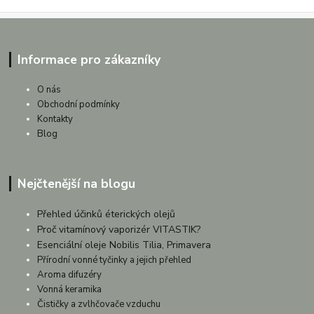
Informace pro zákazníky
O nás
Obchodní podmínky
Kontakty
Blog
Nejčtenější na blogu
Přehled účinků éterických olejů
Proč vitamínový vaporizér VITASTIK?
Esenciální oleje Nobilis Tilia, Primavera
Přírodní vonné tyčinky a jejich přehled
Aroma difuzéry
Vonná keramika
Čističky a zvlhčovače vzduchu