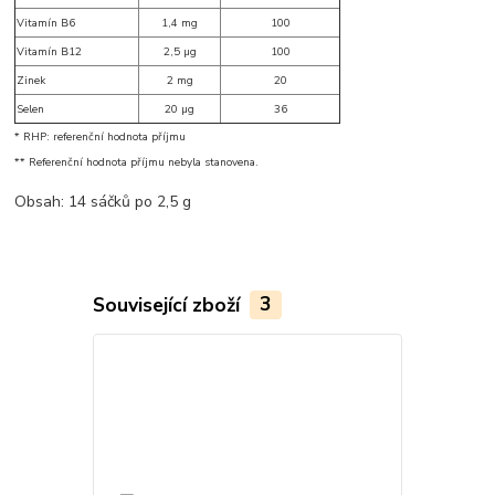
Vitamín B6
1,4 mg
100
Vitamín B12
2,5 µg
100
Zinek
2 mg
20
Selen
20 µg
36
* RHP: referenční hodnota příjmu
** Referenční hodnota příjmu nebyla stanovena.
Obsah: 14 sáčků po 2,5 g
Související zboží
3
TOP produkt