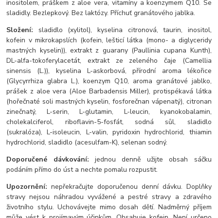
inositolem, práškem z aloe vera, vitamíny a koenzymem Q10. Se
sladidly. Bezlepkový. Bez laktózy. Příchuť granátového jablka.
Složení:
sladidlo (xylitol), kyselina citronová, taurin, inositol,
kofein v mikrokapslích (kofein, lešticí látka (mono- a diglyceridy
mastných kyselin)), extrakt z guarany (Paullinia cupana Kunth),
DL-alfa-tokoferylacetát, extrakt ze zeleného čaje (Camellia
sinensis (L.)), kyselina L-askorbová, přírodní aroma lékořice
(Glycyrrhiza glabra L.), koenzym Q10, aroma granátové jablko,
prášek z aloe vera (Aloe Barbadensis Miller), protispékavá látka
(hořečnaté soli mastných kyselin, fosforečnan vápenatý), citronan
zinečnatý, L-serin, L-glutamin, L-leucin, kyanokobalamin,
cholekalciferol, riboflavin-5-fosfát, sodná sůl, sladidlo
(sukralóza), L-isoleucin, L-valin, pyridoxin hydrochlorid, thiamin
hydrochlorid, sladidlo (acesulfam-K), selenan sodný.
Doporučené dávkování:
jednou denně užijte obsah sáčku
podáním přímo do úst a nechte pomalu rozpustit.
Upozornění:
nepřekračujte doporučenou denní dávku. Doplňky
stravy nejsou náhradou vyvážené a pestré stravy a zdravého
životního stylu. Uchovávejte mimo dosah dětí. Nadměrný příjem
může vést k projímavým účinkům. Obsahuje kofein. Není určeno