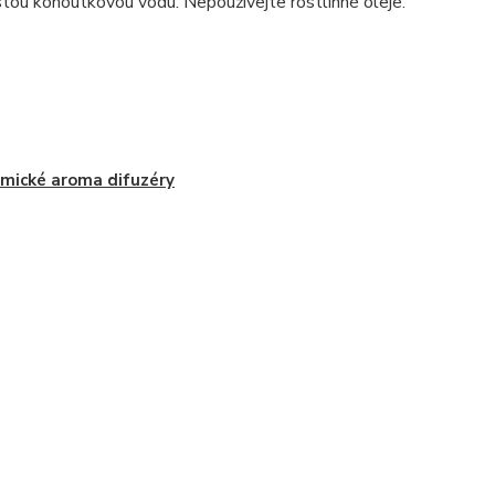
stou kohoutkovou vodu. Nepoužívejte rostlinné oleje.
mické aroma difuzéry