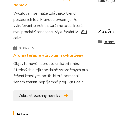
Difuzér j
domov
Vykuřování se může zdát jako trend
posledních let. Pravdou ovšem je, že
vykuřování je velmi stará metoda, která
Zboží 
nyní prochází renesancí. Vykuřování lz...
číst
celé
Aroma
03.06.2024
Aromaterapie v životním cyklu ženy
Objevte nové naprosto unikátní směsi
éterických olejů speciálně vytvořených pro
řešení ženských potíží, které pomáhají
ženám zmírnit nepříjemné proj...
číst celé
Zobrazit všechny novinky
Blog