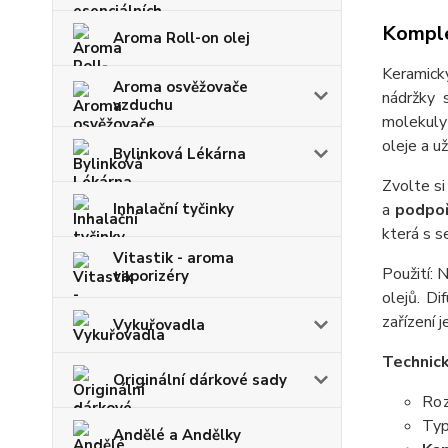
Komple
Aroma Roll-on olej
Keramick
Aroma osvěžovače
nádržky 
vzduchu
molekuly 
oleje a u
Bylinková Lékárna
Zvolte si
Inhalační tyčinky
a
podpoř
která s s
Vitastik - aroma
Použití: 
vaporizéry
olejů. Di
zařízení j
Vykuřovadla
Technick
Originální dárkové sady
Ro
Typ
Andělé a Andělky