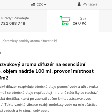
Přihlášení
CZK
 si rady? Zavolejte.
0
ks
za
0 Kč
 721 088 748
Keramický sonický aroma difuzér bílý
ý
azvukový aroma difuzér na esenciální
e, objem nádrže 100 ml, provoní místnost
40m2
cký difuzér rozptyluje éterické oleje pomocí vody a ultrazvuku,
emuž se éterické oleje nepřepalují - na dně nádržky se nachází
cká destička, která po zapnutí začne kmitat ultrazvukovou
tí. Takto vzniklé vibrace rozbíjí molekuly vody na mikročástice
ež vzduch a ty stou...
celý popis