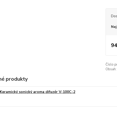
Dos
Nej
94
Číslo p
Obsah:
é produkty
Keramický sonický aroma difuzér V-100C-2