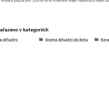
e vhodný pouze pro 100% čisté éterické oleje, hydroláty nebo či
zařazeno v kategoriích
 difuzéry
Aroma difuzéry do bytu
Kera