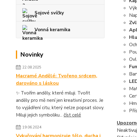
Kap
Výk
Sojové svíčky
Nap
Zvl
Vonná keramika
Apl
Hlu
Och
Pou
Novinky
Ovl
Fun
22.08.2025
Bar
Macramé Andělé: Tvořeno srdcem,
LED
darováno s láskou
Mat
✨ Tvořím anděly, které miluji. Tvořit
Cer
anděly pro mě není jen kreativní proces. Je
Hmo
to vyjádření citu, který nelze popsat slovy.
Pří
Miluji jejich symboliku...
číst celé
Upozorn
19.06.2024
Neaktivuj
Vykuřování harmonizuje tělo, ducha i