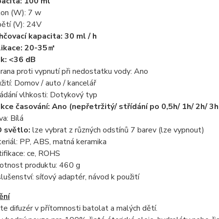
acita: 100 ml
on (W): 7 w
ětí (V): 24V
hčovací kapacita: 30 ml / h
ikace: 20-35
㎡
k: <36 dB
rana proti vypnutí při nedostatku vody: Ano
žití: Domov / auto / kancelář
ádání vlhkosti: Dotykový typ
kce časování: Ano (nepřetržitý/ střídání po 0,5h/ 1h/ 2h/ 3h
va: Bílá
 světlo:
lze vybrat z různých odstínů 7 barev (lze vypnout)
eriál: PP, ABS, matná keramika
tifikace: ce, ROHS
tnost produktu: 460 g
slušenství: síťový adaptér, návod k použití
ění
te difuzér v přítomnosti batolat a malých dětí.