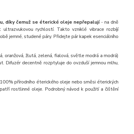
u, díky čemuž se éterické oleje nepřepalují
- na dně
ultrazvukovou rychlostí. Takto vzniklé vibrace rozbíjí
době jemné, studené páry. Přidejte pár kapek esenciálního
, oranžová, žlutá, zelená, fialová, světle modrá a modrá)
. Difuzér decentně rozptyluje do ovzduší jemnou mlhu,
 100% přírodního éterického oleje nebo směsi éterických
atří rostlinné oleje. Podrobný návod k použití a čištění