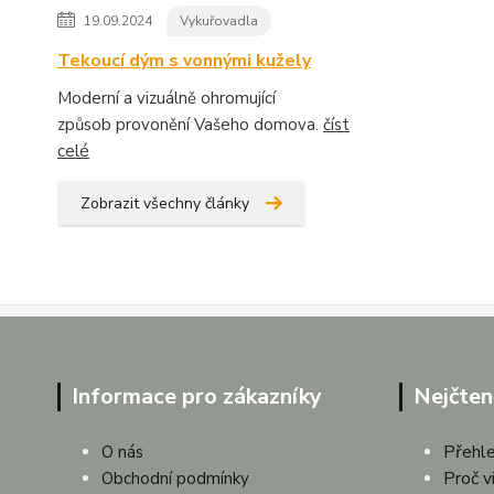
19.09.2024
Vykuřovadla
Tekoucí dým s vonnými kužely
Moderní a vizuálně ohromující
způsob provonění Vašeho domova.
číst
celé
Zobrazit všechny články
Informace pro zákazníky
Nejčten
Přehle
O nás
Proč v
Obchodní podmínky