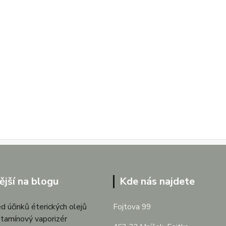
ější na blogu
Kde nás najdete
d účinků éterických olejů
Fojtova 99
itamínový vaporizér