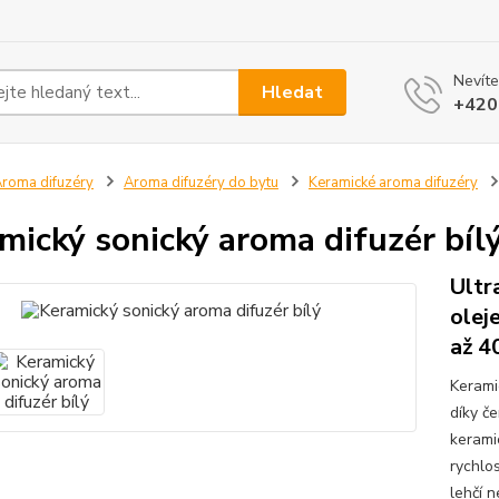
Nevíte
Hledat
+420
roma difuzéry
Aroma difuzéry do bytu
Keramické aroma difuzéry
mický sonický aroma difuzér bíl
Ultr
olej
až 
Kerami
díky č
kerami
rychlos
lehčí n