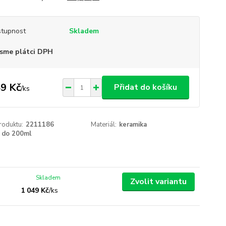
tupnost
Skladem
sme plátci DPH
9 Kč
Přidat do košíku
/
ks
roduktu:
2211186
Materiál:
keramika
do 200ml
Skladem
Zvolit variantu
1 049 Kč
/
ks