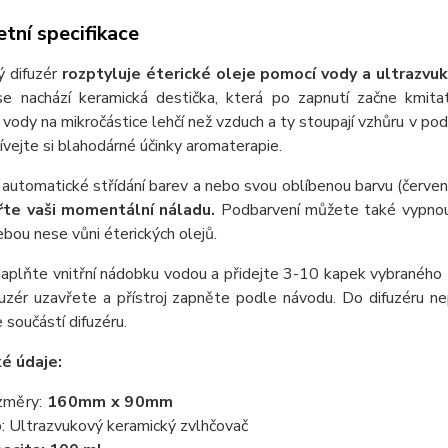
tní specifikace
ý difuzér
rozptyluje éterické oleje pomocí vody a ultrazvuk
se nachází keramická destička, která po zapnutí začne kmitat 
vody na mikročástice lehčí než vzduch a ty stoupají vzhůru v po
žívejte si blahodárné účinky aromaterapie.
 automatické střídání barev a nebo svou oblíbenou barvu (červená
te vaši momentální náladu.
Podbarvení můžete také vypnout
ebou nese vůni éterických olejů.
Naplňte vnitřní nádobku vodou a přidejte 3-10 kapek vybraného
fuzér uzavřete a přístroj zapněte podle návodu. Do difuzéru nep
e součástí difuzéru.
é údaje:
změry:
160mm x 90mm
: Ultrazvukový keramický zvlhčovač