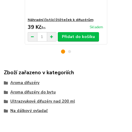
Náhradní čistící štěteček k difuzérům
Čisticí směs
39 Kč
257 Kč
Skladem
/
ks
/
ks
Přidat do košíku
Zboží zařazeno v kategoriích
Aroma difuzéry
Aroma difuzéry do bytu
Ultrazvukové difuzéry nad 200 ml
Na dálkový ovladač