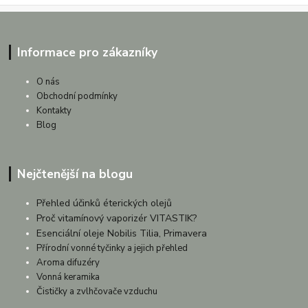
Informace pro zákazníky
O nás
Obchodní podmínky
Kontakty
Blog
Nejčtenější na blogu
Přehled účinků éterických olejů
Proč vitamínový vaporizér VITASTIK?
Esenciální oleje Nobilis Tilia, Primavera
Přírodní vonné tyčinky a jejich přehled
Aroma difuzéry
Vonná keramika
Čističky a zvlhčovače vzduchu