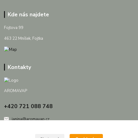
Kde nás najdete
Fojtova 99
463 22 Mníšek, Fojtka
Kontakty
AROMAVAP
+420 721 088 748
janina@aromavap.cz