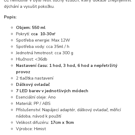
Už nemusíte v bytě řešit suchý vzduch, který dokáže znepříjemnit
dýchání a vysušit pokožku.
Popis:
Objem: 550 ml
Pokrytí:
cca 10-30㎡
Spotřeba energie: Max 12W
Spotřeba vody: cca 35ml / h
Jednotná hmotnost: cca 300 g
Hlučnost: <36db
Nastavení času: 1 hod, 3 hod, 6 hod a nepřetržitý
provoz
2 tlačítka nastavení
Dálkový ovladač
7 LED barev v jednotlivých módech
Esenciální oleje: Ano
Materiál: PP / ABS
Příslušenství: Napájecí adaptér, dálkový ovladač, měřicí
nádoba, návod k použití
Velikost difuzéru:
17cm x 9cm
Výrobce: Himist