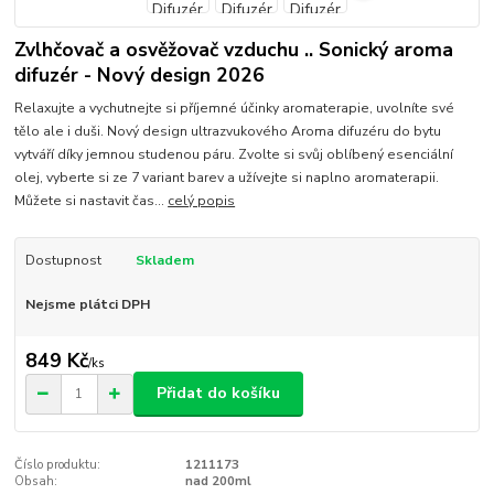
Zvlhčovač a osvěžovač vzduchu .. Sonický aroma
difuzér - Nový design 2026
Relaxujte a vychutnejte si příjemné účinky aromaterapie, uvolníte své
tělo ale i duši. Nový design ultrazvukového Aroma difuzéru do bytu
vytváří díky jemnou studenou páru. Zvolte si svůj oblíbený esenciální
olej, vyberte si ze 7 variant barev a užívejte si naplno aromaterapii.
Můžete si nastavit čas...
celý popis
Dostupnost
Skladem
Nejsme plátci DPH
849 Kč
/
ks
Přidat do košíku
Číslo produktu:
1211173
Obsah:
nad 200ml