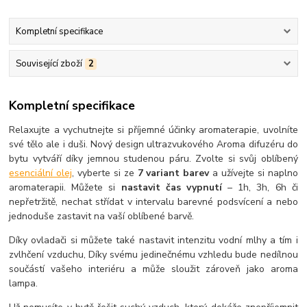
Kompletní specifikace
Související zboží
2
Kompletní specifikace
Relaxujte a vychutnejte si příjemné účinky aromaterapie, uvolníte
své tělo ale i duši. Nový design ultrazvukového Aroma difuzéru do
bytu vytváří díky jemnou studenou páru. Zvolte si svůj oblíbený
esenciální olej
, vyberte si ze
7 variant barev
a užívejte si naplno
aromaterapii. Můžete si
nastavit čas vypnutí
– 1h, 3h, 6h či
nepřetržitě, nechat střídat v intervalu barevné podsvícení a nebo
jednoduše zastavit na vaší oblíbené barvě.
Díky ovladači si můžete také nastavit intenzitu vodní mlhy a tím i
zvlhčení vzduchu, Díky svému jedinečnému vzhledu bude nedílnou
součástí vašeho interiéru a může sloužit zároveň jako aroma
lampa.