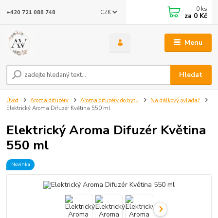
0
ks
CZK
+420 721 088 748
za
0 Kč
Menu
Hledat
Úvod
Aroma difuzéry
Aroma difuzéry do bytu
Na dálkový ovladač
Elektrický Aroma Difuzér Květina 550 ml
Elektrický Aroma Difuzér Květina
550 ml
Novinka