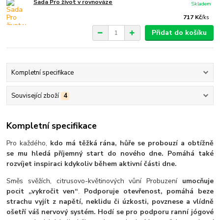
Sada Pro život v rovnováze
Skladem
717 Kč
/
ks
Přidat do košíku
Kompletní specifikace
Související zboží
4
Kompletní specifikace
Pro každého,
kdo má těžká rána, hůře se probouzí a obtížně
se mu hledá příjemný start do nového dne. Pomáhá také
rozvíjet inspiraci kdykoliv během aktivní části dne.
Směs svěžích, citrusovo-květinových vůní Probuzení
umocňuje
pocit „vykročit ven“
.
Podporuje otevřenost, pomáhá beze
strachu vyjít z napětí, neklidu či úzkosti, povznese a vlídně
ošetří váš nervový systém. Hodí se pro podporu ranní jógové