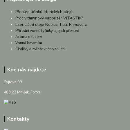
Přehled účinků éterických olejů
Proč vitamínový vaporizér VITASTIK?
Esenciální oleje Nobilis Tilia, Primavera
Přírodní vonné tyčinky a jejich přehled
Aroma difuzéry
Vonná keramika
Čističky a zvlhčovače vzduchu
Kde nás najdete
Fojtova 99
463 22 Mníšek, Fojtka
Kontakty