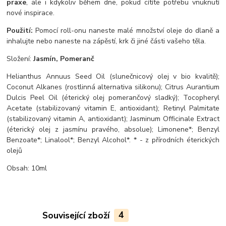
praxe
, ale i kdykoliv během dne, pokud cítíte potřebu vnuknutí
nové inspirace.
Použití:
Pomocí roll-onu naneste malé množství oleje do dlaně a
inhalujte nebo naneste na zápěstí, krk či jiné části vašeho těla.
Složení:
Jasmín, Pomeranč
Helianthus Annuus Seed Oil (slunečnicový olej v bio kvalitě);
Coconut Alkanes (rostlinná alternativa silikonu); Citrus Aurantium
Dulcis Peel Oil (éterický olej pomerančový sladký); Tocopheryl
Acetate (stabilizovaný vitamin E, antioxidant); Retinyl Palmitate
(stabilizovaný vitamin A, antioxidant); Jasminum Officinale Extract
(éterický olej z jasmínu pravého, absolue); Limonene*; Benzyl
Benzoate*; Linalool*; Benzyl Alcohol*. * - z přírodních éterických
olejů
Obsah: 10ml
Související zboží
4