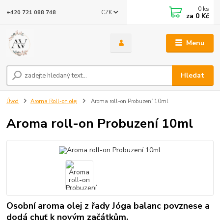
0
ks
CZK
+420 721 088 748
za
0 Kč
Menu
Hledat
Úvod
Aroma Roll-on olej
Aroma roll-on Probuzení 10ml
Aroma roll-on Probuzení 10ml
Osobní aroma olej z řady Jóga balanc povznese a
dodá chuť k novým začátkům.