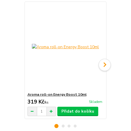
Aroma roll-on Energy Boost 10ml
Aroma roll-
319 Kč
235 Kč
Skladem
/
ks
/
ks
Přidat do košíku