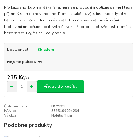
Pro každého, kdo má těžká rána, hůře se probouzí a obtížně se mu hledá
příjemný start do nového dne. Pomáhá také rozvíjet inspiraci kdykoliv
během aktivní části dne. Směs svěžích, citrusovo-květinových vůní
Probuzení umocňuje pocit „vykročit ven“. Podporuje otevřenost, pomáhá
beze strachu vyjít z na...
celý popis
Dostupnost
Skladem
Nejsme plátci DPH
235 Kč
/
ks
Přidat do košíku
Číslo produktu:
N12133
EAN kód:
8595100294234
Výrobce:
Nobilis Tilia
Podobné produkty