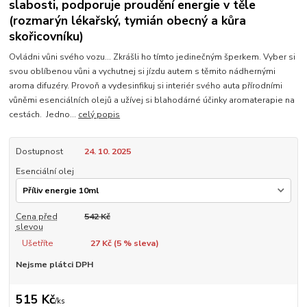
slabosti, podporuje proudění energie v těle
(rozmarýn lékařský, tymián obecný a kůra
skořicovníku)
Ovládni vůni svého vozu... Zkrášli ho tímto jedinečným šperkem. Vyber si
svou oblíbenou vůni a vychutnej si jízdu autem s těmito nádhernými
aroma difuzéry. Provoň a vydesinfikuj si interiér svého auta přírodními
vůněmi esenciálních olejů a užívej si blahodárné účinky aromaterapie na
cestách. Jedno...
celý popis
Dostupnost
24. 10. 2025
Esenciální olej
Cena před
542 Kč
slevou
Ušetříte
27 Kč (
5
% sleva)
Nejsme plátci DPH
515 Kč
/
ks