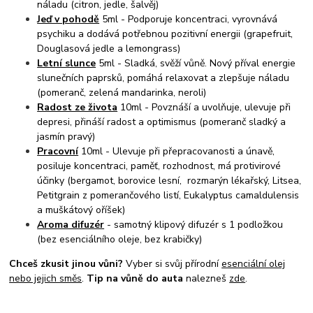
náladu (citron, jedle, šalvěj)
Jeď v pohodě
5ml - Podporuje koncentraci, vyrovnává
psychiku a dodává potřebnou pozitivní energii (grapefruit,
Douglasová jedle a lemongrass)
Letní slunce
5ml - Sladká, svěží vůně. Nový příval energie
slunečních paprsků, pomáhá relaxovat a zlepšuje náladu
(pomeranč, zelená mandarinka, neroli)
Radost ze života
10ml - Povznáší a uvolňuje, ulevuje při
depresi, přináší radost a optimismus (pomeranč sladký a
jasmín pravý)
Pracovní
10ml - Ulevuje při přepracovanosti a únavě,
posiluje koncentraci, paměť, rozhodnost, má protivirové
účinky (bergamot, borovice lesní, rozmarýn lékařský, Litsea,
Petitgrain z pomerančového listí, Eukalyptus camaldulensis
a muškátový oříšek)
Aroma difuzér
- samotný klipový difuzér s 1 podložkou
(bez esenciálního oleje, bez krabičky)
Chceš zkusit jinou vůni?
Vyber si svůj přírodní
esenciální olej
nebo jejich směs
.
Tip na vůně do auta
nalezneš
zde
.