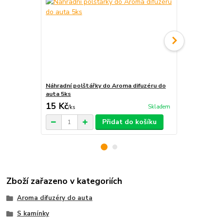
Náhradní polštářky do Aroma difuzéru do
Krabička na 
auta 5ks
15 Kč
29 Kč
Skladem
/
ks
/
ks
Přidat do košíku
Zboží zařazeno v kategoriích
Aroma difuzéry do auta
S kamínky