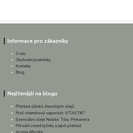
Informace pro zákazníky
O nás
Obchodní podmínky
Kontakty
Blog
Nejčtenější na blogu
Přehled účinků éterických olejů
Proč vitamínový vaporizér VITASTIK?
Esenciální oleje Nobilis Tilia, Primavera
Přírodní vonné tyčinky a jejich přehled
Aroma difuzéry