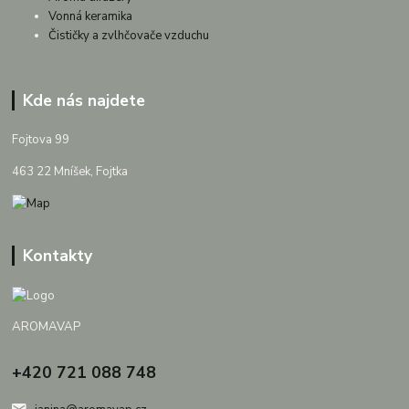
Vonná keramika
Čističky a zvlhčovače vzduchu
Kde nás najdete
Fojtova 99
463 22 Mníšek, Fojtka
Kontakty
AROMAVAP
+420 721 088 748