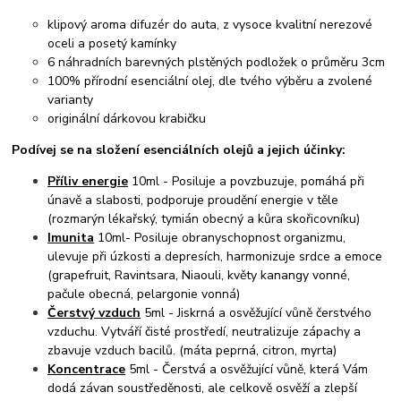
klipový aroma difuzér do auta, z vysoce kvalitní nerezové
oceli a posetý kamínky
6 náhradních barevných plstěných podložek o průměru 3cm
100% přírodní esenciální olej, dle tvého výběru a zvolené
varianty
originální dárkovou krabičku
Podívej se na složení esenciálních olejů a jejich účinky:
Příliv energie
10ml - Posiluje a povzbuzuje, pomáhá při
únavě a slabosti, podporuje proudění energie v těle
(rozmarýn lékařský, tymián obecný a kůra skořicovníku)
Imunita
10ml- Posiluje obranyschopnost organizmu,
ulevuje při úzkosti a depresích, harmonizuje srdce a emoce
(grapefruit, Ravintsara, Niaouli, květy kanangy vonné,
pačule obecná, pelargonie vonná)
Čerstvý vzduch
5ml - Jiskrná a osvěžující vůně čerstvého
vzduchu. Vytváří čisté prostředí, neutralizuje zápachy a
zbavuje vzduch bacilů. (máta peprná, citron, myrta)
Koncentrace
5ml - Čerstvá a osvěžující vůně, která Vám
dodá závan soustředěnosti, ale celkově osvěží a zlepší