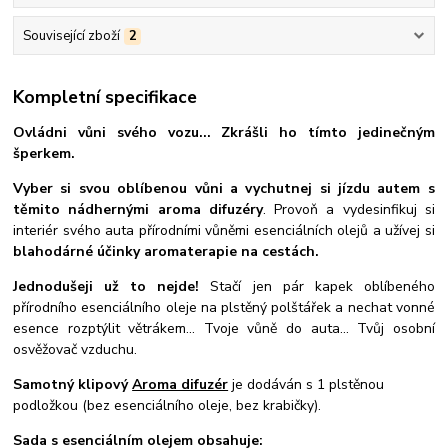
Související zboží
2
Kompletní specifikace
Ovládni vůni svého vozu... Zkrášli ho tímto jedinečným
šperkem.
Vyber si svou oblíbenou vůni a vychutnej si jízdu autem s
těmito nádhernými aroma difuzéry
. Provoň a vydesinfikuj si
interiér svého auta přírodními vůněmi esenciálních olejů a užívej si
blahodárné účinky aromaterapie na cestách.
Jednodušeji už to nejde!
Stačí jen pár kapek oblíbeného
přírodního esenciálního oleje na plstěný polštářek a nechat vonné
esence rozptýlit větrákem... Tvoje vůně do auta... Tvůj osobní
osvěžovač vzduchu.
Samotný klipový
Aroma difuzér
je dodáván s 1 plstěnou
podložkou (bez esenciálního oleje, bez krabičky).
Sada s esenciálním olejem obsahuje: