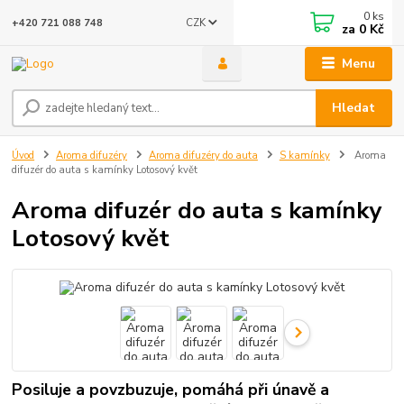
0
ks
CZK
+420 721 088 748
za
0 Kč
Menu
Hledat
Úvod
Aroma difuzéry
Aroma difuzéry do auta
S kamínky
Aroma
difuzér do auta s kamínky Lotosový květ
Aroma difuzér do auta s kamínky
Lotosový květ
Posiluje a povzbuzuje, pomáhá při únavě a