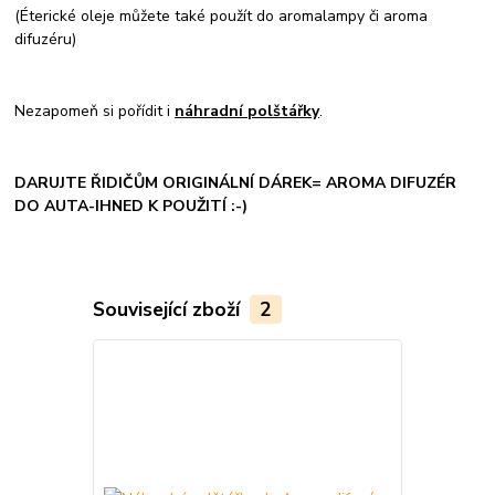
(Éterické oleje můžete také použít do aromalampy či aroma
difuzéru)
Nezapomeň si pořídit i
náhradní polštářky
.
DARUJTE ŘIDIČŮM ORIGINÁLNÍ DÁREK= AROMA DIFUZÉR
DO AUTA-IHNED K POUŽITÍ :-)
Související zboží
2