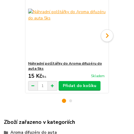
Náhradní polštářky do Aroma difuzéru do
Krabička na 
auta 5ks
15 Kč
29 Kč
Skladem
/
ks
/
ks
Přidat do košíku
Zboží zařazeno v kategoriích
Aroma difuzéry do auta