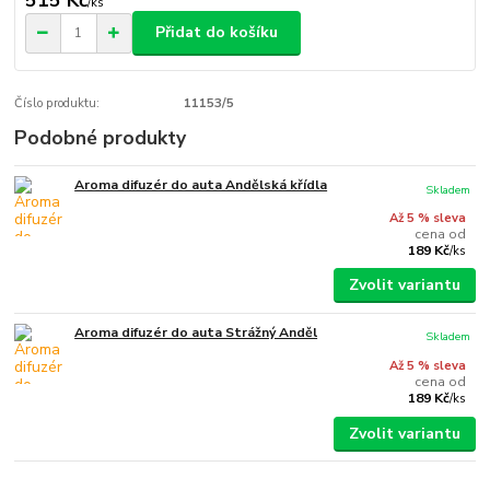
/
ks
Přidat do košíku
Číslo produktu:
11153/5
Podobné produkty
Aroma difuzér do auta Andělská křídla
Skladem
Až 5 % sleva
cena od
189 Kč
/
ks
Zvolit variantu
Aroma difuzér do auta Strážný Anděl
Skladem
Až 5 % sleva
cena od
189 Kč
/
ks
Zvolit variantu