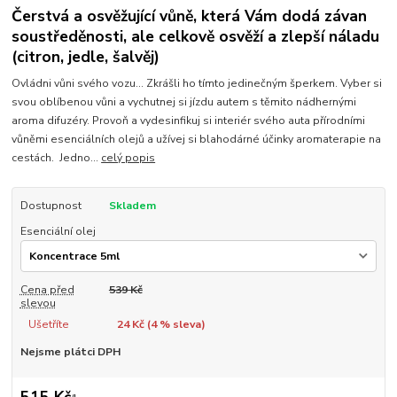
Čerstvá a osvěžující vůně, která Vám dodá závan
soustředěnosti, ale celkově osvěží a zlepší náladu
(citron, jedle, šalvěj)
Ovládni vůni svého vozu... Zkrášli ho tímto jedinečným šperkem. Vyber si
svou oblíbenou vůni a vychutnej si jízdu autem s těmito nádhernými
aroma difuzéry. Provoň a vydesinfikuj si interiér svého auta přírodními
vůněmi esenciálních olejů a užívej si blahodárné účinky aromaterapie na
cestách. Jedno...
celý popis
Dostupnost
Skladem
Esenciální olej
Cena před
539 Kč
slevou
Ušetříte
24 Kč (
4
% sleva)
Nejsme plátci DPH
515 Kč