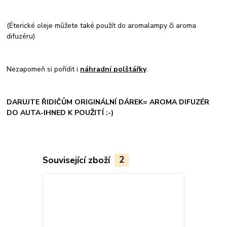
(Éterické oleje můžete také použít do aromalampy či aroma
difuzéru)
Nezapomeň si pořídit i
náhradní polštářky
.
DARUJTE ŘIDIČŮM ORIGINÁLNÍ DÁREK= AROMA DIFUZÉR
DO AUTA-IHNED K POUŽITÍ :-)
Související zboží
2