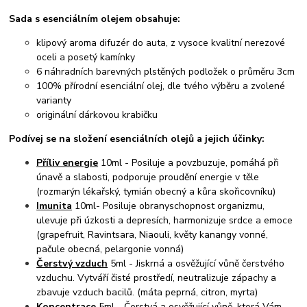
Sada s esenciálním olejem obsahuje:
klipový aroma difuzér do auta, z vysoce kvalitní nerezové
oceli a posetý kamínky
6 náhradních barevných plstěných podložek o průměru 3cm
100% přírodní esenciální olej, dle tvého výběru a zvolené
varianty
originální dárkovou krabičku
Podívej se na složení esenciálních olejů a jejich účinky:
Příliv energie
10ml - Posiluje a povzbuzuje, pomáhá při
únavě a slabosti, podporuje proudění energie v těle
(rozmarýn lékařský, tymián obecný a kůra skořicovníku)
Imunita
10ml- Posiluje obranyschopnost organizmu,
ulevuje při úzkosti a depresích, harmonizuje srdce a emoce
(grapefruit, Ravintsara, Niaouli, květy kanangy vonné,
pačule obecná, pelargonie vonná)
Čerstvý vzduch
5ml - Jiskrná a osvěžující vůně čerstvého
vzduchu. Vytváří čisté prostředí, neutralizuje zápachy a
zbavuje vzduch bacilů. (máta peprná, citron, myrta)
Koncentrace
5ml - Čerstvá a osvěžující vůně, která Vám