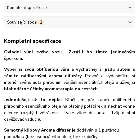
Kompletní specifikace
Související zboží
2
Kompletní specifikace
Ovládni vůni svého vozu... Zkrášli ho tímto jedinečným
šperkem.
Vyber si svou oblíbenou vůni a vychutnej si jízdu autem s
těmito nádhernými aroma difuzéry
. Provoň a vydesinfikuj si
interiér svého auta přírodními vůněmi esenciálních olejů a užívej si
blahodárné účinky aromaterapie na cestách.
Jednodušeji už to nejde!
Stačí jen pár kapek oblíbeného
přírodního esenciálního oleje na plstěný polštářek a nechat vonné
esence rozptýlit větrákem... Tvoje vůně do auta... Tvůj osobní
osvěžovač vzduchu.
Samotný klipový
Aroma difuzér
je dodáván s 1 plstěnou
podložkou (bez esenciálního oleje, bez krabičky).