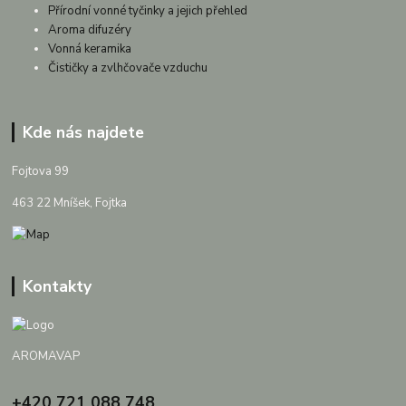
Přírodní vonné tyčinky a jejich přehled
Aroma difuzéry
Vonná keramika
Čističky a zvlhčovače vzduchu
Kde nás najdete
Fojtova 99
463 22 Mníšek, Fojtka
Kontakty
AROMAVAP
+420 721 088 748