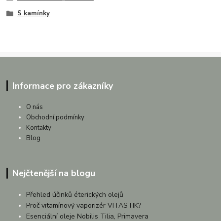
S kamínky
Informace pro zákazníky
O nás
Obchodní podmínky
Kontakty
Blog
Nejčtenější na blogu
Přehled účinků éterických olejů
Proč vitamínový vaporizér VITASTIK?
Esenciální oleje Nobilis Tilia, Primavera