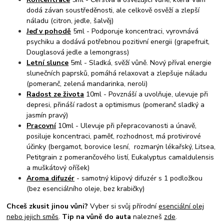
dodá závan soustředěnosti, ale celkově osvěží a zlepší
náladu (citron, jedle, šalvěj)
Jeď v pohodě
5ml - Podporuje koncentraci, vyrovnává
psychiku a dodává potřebnou pozitivní energii (grapefruit,
Douglasová jedle a lemongrass)
Letní slunce
5ml - Sladká, svěží vůně. Nový příval energie
slunečních paprsků, pomáhá relaxovat a zlepšuje náladu
(pomeranč, zelená mandarinka, neroli)
Radost ze života
10ml - Povznáší a uvolňuje, ulevuje při
depresi, přináší radost a optimismus (pomeranč sladký a
jasmín pravý)
Pracovní
10ml - Ulevuje při přepracovanosti a únavě,
posiluje koncentraci, paměť, rozhodnost, má protivirové
účinky (bergamot, borovice lesní, rozmarýn lékařský, Litsea,
Petitgrain z pomerančového listí, Eukalyptus camaldulensis
a muškátový oříšek)
Aroma difuzér
- samotný klipový difuzér s 1 podložkou
(bez esenciálního oleje, bez krabičky)
Chceš zkusit jinou vůni?
Vyber si svůj přírodní
esenciální olej
nebo jejich směs
.
Tip na vůně do auta
nalezneš
zde
.