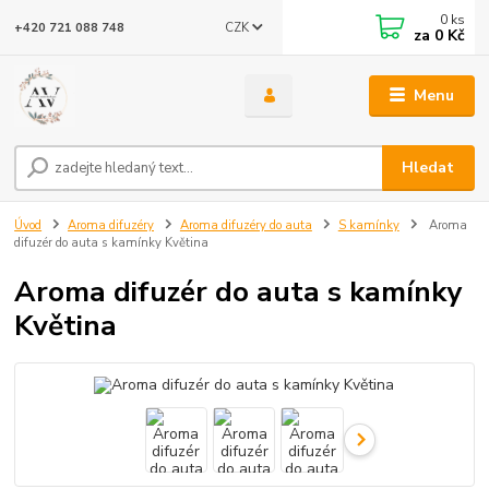
0
ks
CZK
+420 721 088 748
za
0 Kč
Menu
Hledat
Úvod
Aroma difuzéry
Aroma difuzéry do auta
S kamínky
Aroma
difuzér do auta s kamínky Květina
Aroma difuzér do auta s kamínky
Květina