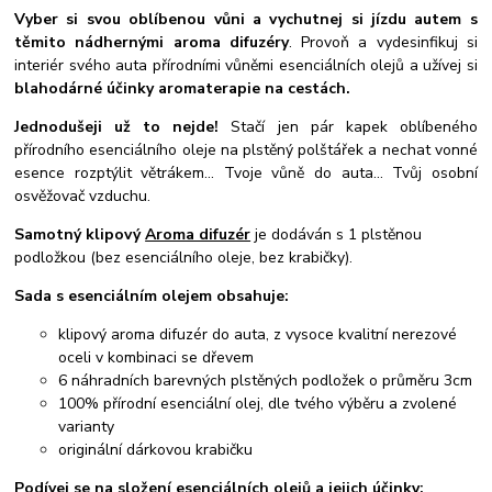
Vyber si svou oblíbenou vůni a vychutnej si jízdu autem s
těmito nádhernými aroma difuzéry
. Provoň a vydesinfikuj si
interiér svého auta přírodními vůněmi esenciálních olejů a užívej si
blahodárné účinky aromaterapie na cestách.
Jednodušeji už to nejde!
Stačí jen pár kapek oblíbeného
přírodního esenciálního oleje na plstěný polštářek a nechat vonné
esence rozptýlit větrákem... Tvoje vůně do auta... Tvůj osobní
osvěžovač vzduchu.
Samotný klipový
Aroma difuzér
je dodáván s 1 plstěnou
podložkou (bez esenciálního oleje, bez krabičky).
Sada s esenciálním olejem obsahuje:
klipový aroma difuzér do auta, z vysoce kvalitní nerezové
oceli v kombinaci se dřevem
6 náhradních barevných plstěných podložek o průměru 3cm
100% přírodní esenciální olej, dle tvého výběru a zvolené
varianty
originální dárkovou krabičku
Podívej se na složení esenciálních olejů a jejich účinky: