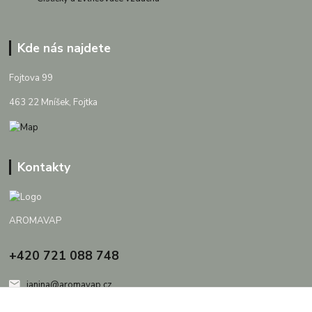
Kde nás najdete
Fojtova 99
463 22 Mníšek, Fojtka
Kontakty
AROMAVAP
+420 721 088 748
janina@aromavap.cz