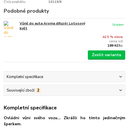
Číslo produktu:
10119/8
Podobné produkty
Vůně do auta Aroma difuzér Lotosový
Skladem
květ
Až 5 % sleva
cena od
189 Kč
/
ks
Zvolit variantu
Kompletní specifikace
Související zboží
2
Kompletní specifikace
Ovládni vůni svého vozu... Zkrášli ho tímto jedinečným
šperkem.