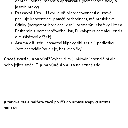
depresi, přináší radost a optimismus (pomeranč sladký a
jasmín pravý)
Pracovní
10ml - Ulevuje při přepracovanosti a únavě,
posiluje koncentraci, paměť, rozhodnost, má protivirové
účinky (bergamot, borovice lesní, rozmarýn lékařský, Litsea,
Petitgrain z pomerančového listí, Eukalyptus camaldulensis
a muškátový oříšek)
Aroma difuzér
- samotný klipový difuzér s 1 podložkou
(bez esenciálního oleje, bez krabičky)
Chceš zkusit jinou vůni?
Vyber si svůj přírodní
esenciální olej
nebo jejich směs
.
Tip na vůně do auta
nalezneš
zde
.
(Éterické oleje můžete také použít do aromalampy či aroma
difuzéru)