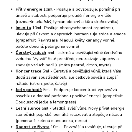
Příliv energie
10ml - Posiluje a povzbuzuje, pomáhá při
únavě a slabosti, podporuje proudění energie v těle
(rozmarýn lékařský, tymián obecný a kůra skořicovníku)
Imunita
10ml- Posiluje obranyschopnost organizmu,
ulevuje při úzkosti a depresích, harmonizuje srdce a emoce
(grapefruit, Ravintsara, Niaouli, květy kanangy vonné,
pačule obecná, pelargonie vonná)
Čerstvý vzduch
5ml - Jiskrná a osvěžující vůně čerstvého
vzduchu. Vytváří čisté prostředí, neutralizuje zápachy a
zbavuje vzduch bacilů. (máta peprná, citron, myrta)
Koncentrace
5ml - Čerstvá a osvěžující vůně, která Vám
dodá závan soustředěnosti, ale celkově osvěží a zlepší
náladu (citron, jedle, šalvěj)
Jeď v pohodě
5ml - Podporuje koncentraci, vyrovnává
psychiku a dodává potřebnou pozitivní energii (grapefruit,
Douglasová jedle a lemongrass)
Letní slunce
5ml - Sladká, svěží vůně. Nový příval energie
slunečních paprsků, pomáhá relaxovat a zlepšuje náladu
(pomeranč, zelená mandarinka, neroli)
Radost ze života
10ml - Povznáší a uvolňuje, ulevuje při