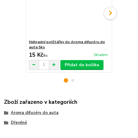
Náhradní polštářky do Aroma difuzéru do
Krabička na 
auta 5ks
15 Kč
29 Kč
Skladem
/
ks
/
ks
Přidat do košíku
Zboží zařazeno v kategoriích
Aroma difuzéry do auta
Dřevěné