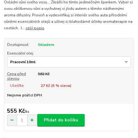
Ovládni vůni svého vozu... Zkrášli ho tímto jedinečným šperkem. Vyber si
svou oblíbenou vůni a vychutnej si jízdu autem s těmito nádhernými
aroma difuzéry. Provoň a vydesinfikuj si interiér svého auta přírodními
vůněmi esenciálních olejů a užívej si blahodárné účinky aromaterapie na
cestách. J...
celý popis
Dostupnost
Skladem
Esenciální olej
Cena před
582 Kč
slevou
Ušetříte
27 Kč (
5
% sleva)
Nejsme plátci DPH
555 Kč
/
ks
Přidat do košíku