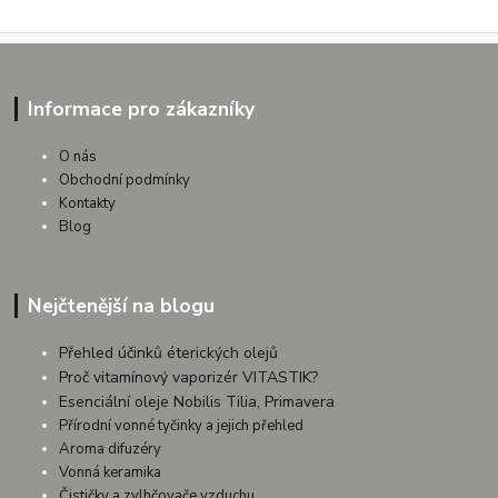
Informace pro zákazníky
O nás
Obchodní podmínky
Kontakty
Blog
Nejčtenější na blogu
Přehled účinků éterických olejů
Proč vitamínový vaporizér VITASTIK?
Esenciální oleje Nobilis Tilia, Primavera
Přírodní vonné tyčinky a jejich přehled
Aroma difuzéry
Vonná keramika
Čističky a zvlhčovače vzduchu