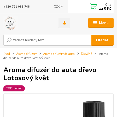
0
ks
CZK
+420 721 088 748
za
0 Kč
Menu
Hledat
Úvod
Aroma difuzéry
Aroma difuzéry do auta
Dřevěné
Aroma
difuzér do auta dřevo Lotosový květ
Aroma difuzér do auta dřevo
Lotosový květ
TOP produkt