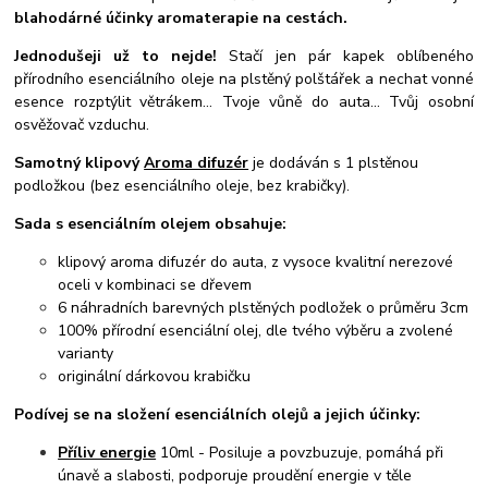
blahodárné účinky aromaterapie na cestách.
Jednodušeji už to nejde!
Stačí jen pár kapek oblíbeného
přírodního esenciálního oleje na plstěný polštářek a nechat vonné
esence rozptýlit větrákem... Tvoje vůně do auta... Tvůj osobní
osvěžovač vzduchu.
Samotný klipový
Aroma difuzér
je dodáván s 1 plstěnou
podložkou (bez esenciálního oleje, bez krabičky).
Sada s esenciálním olejem obsahuje:
klipový aroma difuzér do auta, z vysoce kvalitní nerezové
oceli v kombinaci se dřevem
6 náhradních barevných plstěných podložek o průměru 3cm
100% přírodní esenciální olej, dle tvého výběru a zvolené
varianty
originální dárkovou krabičku
Podívej se na složení esenciálních olejů a jejich účinky:
Příliv energie
10ml - Posiluje a povzbuzuje, pomáhá při
únavě a slabosti, podporuje proudění energie v těle