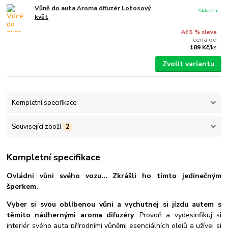
Vůně do auta Aroma difuzér Lotosový
Skladem
květ
Až 5 % sleva
cena od
189 Kč
/
ks
Zvolit variantu
Kompletní specifikace
Související zboží
2
Kompletní specifikace
Ovládni vůni svého vozu... Zkrášli ho tímto jedinečným
šperkem.
Vyber si svou oblíbenou vůni a vychutnej si jízdu autem s
těmito nádhernými aroma difuzéry
. Provoň a vydesinfikuj si
interiér svého auta přírodními vůněmi esenciálních olejů a užívej si