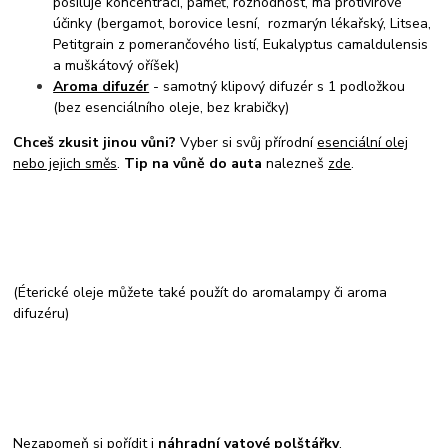
posiluje koncentraci, paměť, rozhodnost, má protivirové
účinky (bergamot, borovice lesní, rozmarýn lékařský, Litsea,
Petitgrain z pomerančového listí, Eukalyptus camaldulensis
a muškátový oříšek)
Aroma difuzér
- samotný klipový difuzér s 1 podložkou
(bez esenciálního oleje, bez krabičky)
Chceš zkusit jinou vůni?
Vyber si svůj přírodní
esenciální olej
nebo jejich směs
.
Tip na vůně do auta
nalezneš
zde
.
(Éterické oleje můžete také použít do aromalampy či aroma
difuzéru)
Nezapomeň si pořídit i
náhradní vatové polštářky
.