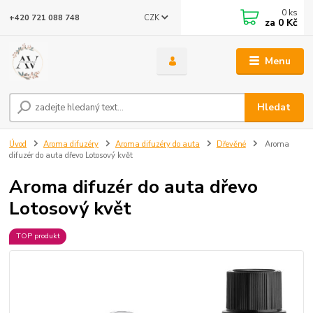
0
ks
CZK
+420 721 088 748
za
0 Kč
Menu
Hledat
Úvod
Aroma difuzéry
Aroma difuzéry do auta
Dřevěné
Aroma
difuzér do auta dřevo Lotosový květ
Aroma difuzér do auta dřevo
Lotosový květ
TOP produkt