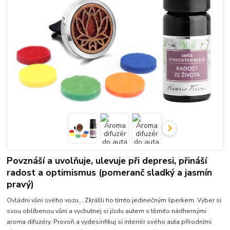
Povznáší a uvolňuje, ulevuje při depresi, přináší
radost a optimismus (pomeranč sladký a jasmín
pravý)
Ovládni vůni svého vozu... Zkrášli ho tímto jedinečným šperkem. Vyber si
svou oblíbenou vůni a vychutnej si jízdu autem s těmito nádhernými
aroma difuzéry. Provoň a vydesinfikuj si interiér svého auta přírodními