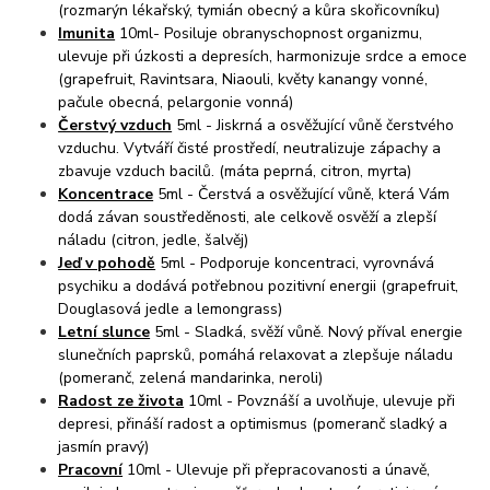
(rozmarýn lékařský, tymián obecný a kůra skořicovníku)
Imunita
10ml- Posiluje obranyschopnost organizmu,
ulevuje při úzkosti a depresích, harmonizuje srdce a emoce
(grapefruit, Ravintsara, Niaouli, květy kanangy vonné,
pačule obecná, pelargonie vonná)
Čerstvý vzduch
5ml - Jiskrná a osvěžující vůně čerstvého
vzduchu. Vytváří čisté prostředí, neutralizuje zápachy a
zbavuje vzduch bacilů. (máta peprná, citron, myrta)
Koncentrace
5ml - Čerstvá a osvěžující vůně, která Vám
dodá závan soustředěnosti, ale celkově osvěží a zlepší
náladu (citron, jedle, šalvěj)
Jeď v pohodě
5ml - Podporuje koncentraci, vyrovnává
psychiku a dodává potřebnou pozitivní energii (grapefruit,
Douglasová jedle a lemongrass)
Letní slunce
5ml - Sladká, svěží vůně. Nový příval energie
slunečních paprsků, pomáhá relaxovat a zlepšuje náladu
(pomeranč, zelená mandarinka, neroli)
Radost ze života
10ml - Povznáší a uvolňuje, ulevuje při
depresi, přináší radost a optimismus (pomeranč sladký a
jasmín pravý)
Pracovní
10ml - Ulevuje při přepracovanosti a únavě,