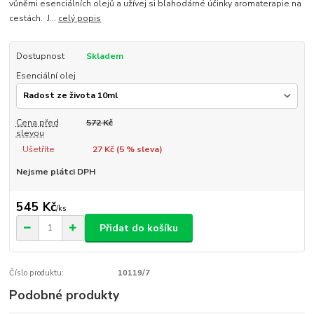
vůněmi esenciálních olejů a užívej si blahodárné účinky aromaterapie na
cestách. J...
celý popis
Dostupnost
Skladem
Esenciální olej
Cena před
572 Kč
slevou
Ušetříte
27 Kč (
5
% sleva)
Nejsme plátci DPH
545 Kč
/
ks
Přidat do košíku
Číslo produktu:
10119/7
Podobné produkty