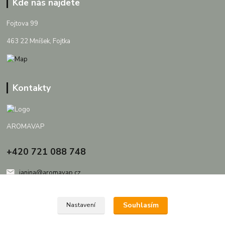
Kde nás najdete
Fojtova 99
463 22 Mníšek, Fojtka
Kontakty
AROMAVAP
+420 721 088 748
janina@aromavap.cz
Souhlasím
Nastavení