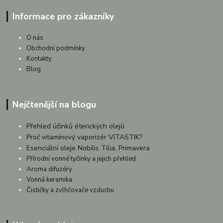
Informace pro zákazníky
O nás
Obchodní podmínky
Kontakty
Blog
Nejčtenější na blogu
Přehled účinků éterických olejů
Proč vitamínový vaporizér VITASTIK?
Esenciální oleje Nobilis Tilia, Primavera
Přírodní vonné tyčinky a jejich přehled
Aroma difuzéry
Vonná keramika
Čističky a zvlhčovače vzduchu