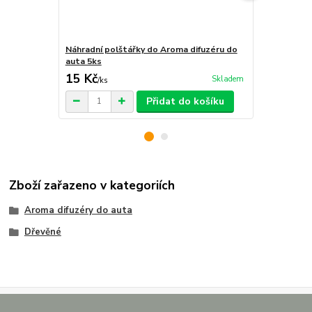
Náhradní polštářky do Aroma difuzéru do
Krabička na 
auta 5ks
15 Kč
29 Kč
Skladem
/
ks
/
ks
Přidat do košíku
Zboží zařazeno v kategoriích
Aroma difuzéry do auta
Dřevěné