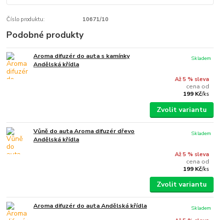
Číslo produktu:
10671/10
Podobné produkty
Aroma difuzér do auta s kamínky
Skladem
Andělská křídla
Až 5 % sleva
cena od
199 Kč
/
ks
Zvolit variantu
Vůně do auta Aroma difuzér dřevo
Skladem
Andělská křídla
Až 5 % sleva
cena od
199 Kč
/
ks
Zvolit variantu
Aroma difuzér do auta Andělská křídla
Skladem