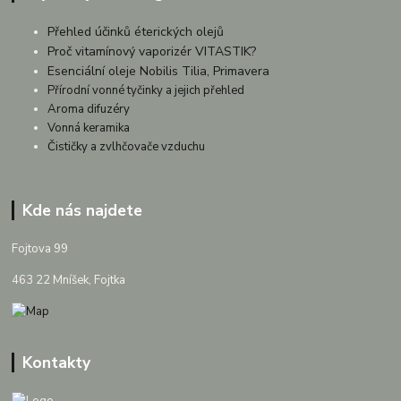
Přehled účinků éterických olejů
Proč vitamínový vaporizér VITASTIK?
Esenciální oleje Nobilis Tilia, Primavera
Přírodní vonné tyčinky a jejich přehled
Aroma difuzéry
Vonná keramika
Čističky a zvlhčovače vzduchu
Kde nás najdete
Fojtova 99
463 22 Mníšek, Fojtka
Kontakty