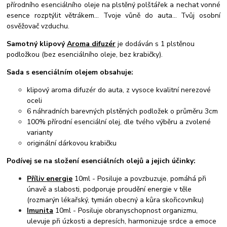
přírodního esenciálního oleje na plstěný polštářek a nechat vonné
esence rozptýlit větrákem... Tvoje vůně do auta... Tvůj osobní
osvěžovač vzduchu.
Samotný klipový
Aroma difuzér
je dodáván s 1 plstěnou
podložkou (bez esenciálního oleje, bez krabičky).
Sada s esenciálním olejem obsahuje:
klipový aroma difuzér do auta, z vysoce kvalitní nerezové
oceli
6 náhradních barevných plstěných podložek o průměru 3cm
100% přírodní esenciální olej, dle tvého výběru a zvolené
varianty
originální dárkovou krabičku
Podívej se na složení esenciálních olejů a jejich účinky:
Příliv energie
10ml - Posiluje a povzbuzuje, pomáhá při
únavě a slabosti, podporuje proudění energie v těle
(rozmarýn lékařský, tymián obecný a kůra skořicovníku)
Imunita
10ml - Posiluje obranyschopnost organizmu,
ulevuje při úzkosti a depresích, harmonizuje srdce a emoce