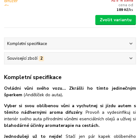
Až 5 % sleva
cena od
189 Kč
/
ks
Zvolit variantu
Kompletní specifikace
Související zboží
2
Kompletní specifikace
Ovládni vůni svého vozu... Zkrášli ho tímto jedinečným
šperkem
(Andělíček do auta)
.
Vyber si svou oblíbenou vůni a vychutnej si jízdu autem s
těmito nádhernými aroma difuzéry
. Provoň a vydesinfikuj si
interiér svého auta přírodními vůněmi esenciálních olejů a užívej si
blahodárné účinky aromaterapie na cestách.
Jednodušeji už to nejde!
Stačí jen pár kapek oblíbeného