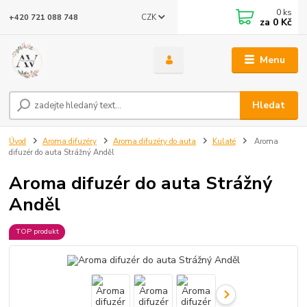
0
ks
CZK
+420 721 088 748
za
0 Kč
Menu
Hledat
Úvod
Aroma difuzéry
Aroma difuzéry do auta
Kulaté
Aroma
difuzér do auta Strážný Anděl
Aroma difuzér do auta Strážný
Anděl
TOP produkt