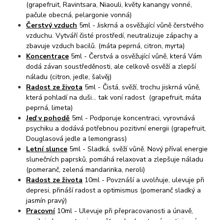
(grapefruit, Ravintsara, Niaouli, květy kanangy vonné,
pačule obecná, pelargonie vonná)
Čerstvý vzduch
5ml - Jiskrná a osvěžující vůně čerstvého
vzduchu. Vytváří čisté prostředí, neutralizuje zápachy a
zbavuje vzduch bacilů. (máta peprná, citron, myrta)
Koncentrace
5ml - Čerstvá a osvěžující vůně, která Vám
dodá závan soustředěnosti, ale celkově osvěží a zlepší
náladu (citron, jedle, šalvěj)
Radost ze života
5ml - Čistá, svěží, trochu jiskrná vůně,
která pohladí na duši... tak voní radost (grapefruit, máta
peprná, limeta)
Jeď v pohodě
5ml - Podporuje koncentraci, vyrovnává
psychiku a dodává potřebnou pozitivní energii (grapefruit,
Douglasová jedle a lemongrass)
Letní slunce
5ml - Sladká, svěží vůně. Nový příval energie
slunečních paprsků, pomáhá relaxovat a zlepšuje náladu
(pomeranč, zelená mandarinka, neroli)
Radost ze života
10ml - Povznáší a uvolňuje, ulevuje při
depresi, přináší radost a optimismus (pomeranč sladký a
jasmín pravý)
Pracovní
10ml - Ulevuje při přepracovanosti a únavě,