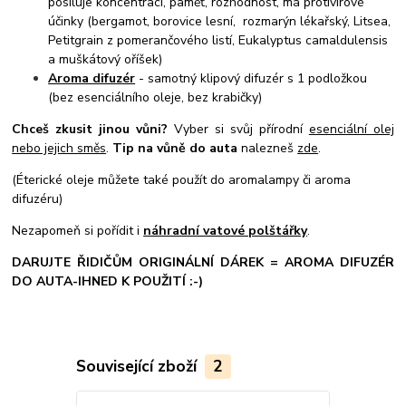
posiluje koncentraci, paměť, rozhodnost, má protivirové
účinky (bergamot, borovice lesní, rozmarýn lékařský, Litsea,
Petitgrain z pomerančového listí, Eukalyptus camaldulensis
a muškátový oříšek)
Aroma difuzér
- samotný klipový difuzér s 1 podložkou
(bez esenciálního oleje, bez krabičky)
Chceš zkusit jinou vůni?
Vyber si svůj přírodní
esenciální olej
nebo jejich směs
.
Tip na vůně do auta
nalezneš
zde
.
(Éterické oleje můžete také použít do aromalampy či aroma
difuzéru)
Nezapomeň si pořídit i
náhradní vatové polštářky
.
DARUJTE ŘIDIČŮM ORIGINÁLNÍ DÁREK = AROMA DIFUZÉR
DO AUTA-IHNED K POUŽITÍ :-)
Související zboží
2