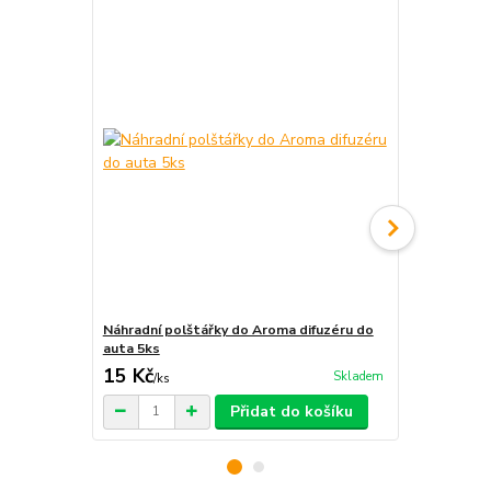
Náhradní polštářky do Aroma difuzéru do
Krabička na 
auta 5ks
15 Kč
29 Kč
Skladem
/
ks
/
ks
Přidat do košíku