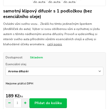
samotný klipový difuzér s 1 podložkou (bez
esenciálního oleje)
Ovládni vůni svého vozu... Zkrášli ho tímto jedinečným šperkem
(Andělíček do auta). Vyber si svou oblíbenou vůni a vychutnej si jízdu
autem s těmito nádhernými aroma difuzéry. Provoň a vydesinfikuj si
interiér svého auta přírodními vůněmi esenciálních olejů a užívej si
blahodárné účinky aromatera...
celý popis
Dostupnost
Skladem
Esenciální olej
Nejsme plátci DPH
189 Kč
/
ks
Přidat do košíku