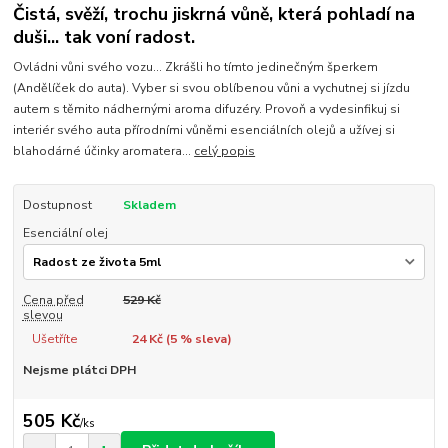
Čistá, svěží, trochu jiskrná vůně, která pohladí na
duši... tak voní radost.
Ovládni vůni svého vozu... Zkrášli ho tímto jedinečným šperkem
(Andělíček do auta). Vyber si svou oblíbenou vůni a vychutnej si jízdu
autem s těmito nádhernými aroma difuzéry. Provoň a vydesinfikuj si
interiér svého auta přírodními vůněmi esenciálních olejů a užívej si
blahodárné účinky aromatera...
celý popis
Dostupnost
Skladem
Esenciální olej
Cena před
529 Kč
slevou
Ušetříte
24 Kč (
5
% sleva)
Nejsme plátci DPH
505 Kč
/
ks