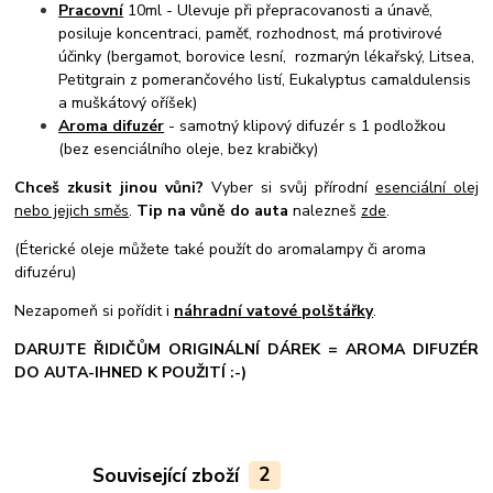
Pracovní
10ml - Ulevuje při přepracovanosti a únavě,
posiluje koncentraci, paměť, rozhodnost, má protivirové
účinky (bergamot, borovice lesní, rozmarýn lékařský, Litsea,
Petitgrain z pomerančového listí, Eukalyptus camaldulensis
a muškátový oříšek)
Aroma difuzér
- samotný klipový difuzér s 1 podložkou
(bez esenciálního oleje, bez krabičky)
Chceš zkusit jinou vůni?
Vyber si svůj přírodní
esenciální olej
nebo jejich směs
.
Tip na vůně do auta
nalezneš
zde
.
(Éterické oleje můžete také použít do aromalampy či aroma
difuzéru)
Nezapomeň si pořídit i
náhradní vatové polštářky
.
DARUJTE ŘIDIČŮM ORIGINÁLNÍ DÁREK = AROMA DIFUZÉR
DO AUTA-IHNED K POUŽITÍ :-)
Související zboží
2