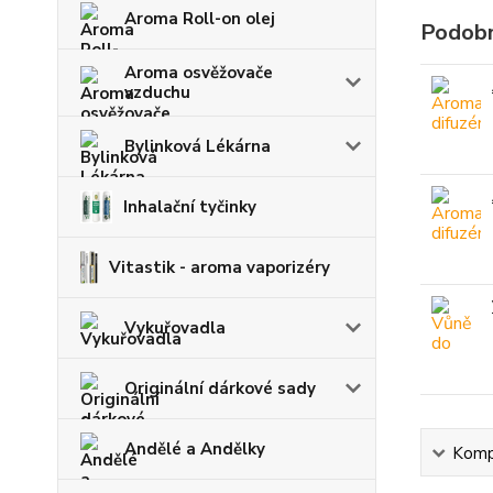
Aroma Roll-on olej
Podobn
Aroma osvěžovače
vzduchu
Bylinková Lékárna
Inhalační tyčinky
Vitastik - aroma vaporizéry
Vykuřovadla
Originální dárkové sady
Andělé a Andělky
Kompl