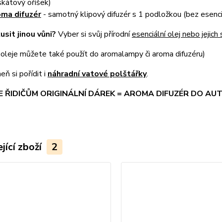
kátový oříšek)
ma difuzér
- samotný klipový difuzér s 1 podložkou (bez esenciá
usit jinou vůni?
Vyber si svůj přírodní
esenciální olej nebo jejic
 oleje můžete také použít do aromalampy či aroma difuzéru)
ň si pořídit i
náhradní vatové polštářky
.
 ŘIDIČŮM ORIGINÁLNÍ DÁREK = AROMA DIFUZÉR DO AUTA
jící zboží
2