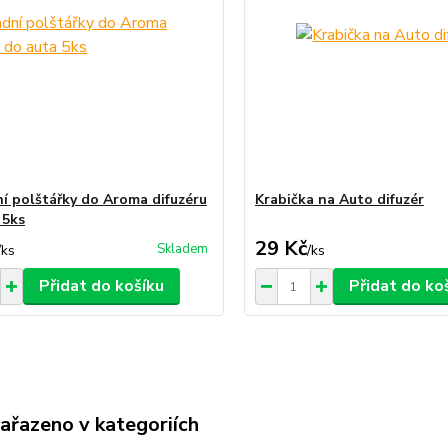
í polštářky do Aroma difuzéru
Krabička na Auto difuzér
 5ks
29 Kč
Skladem
/
ks
/
ks
Přidat do košíku
Přidat do ko
zařazeno v kategoriích