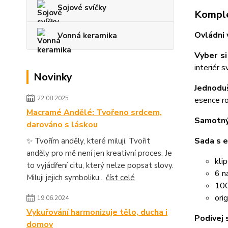
Sojové svíčky
Komple
Ovládni 
Vonná keramika
Vyber si
interiér 
Novinky
Jednodu
22.08.2025
esence ro
Macramé Andělé: Tvořeno srdcem,
Samotný
darováno s láskou
Sada s e
✨ Tvořím anděly, které miluji. Tvořit
anděly pro mě není jen kreativní proces. Je
kli
to vyjádření citu, který nelze popsat slovy.
6 n
Miluji jejich symboliku...
číst celé
100
ori
19.06.2024
Vykuřování harmonizuje tělo, ducha i
Podívej s
domov