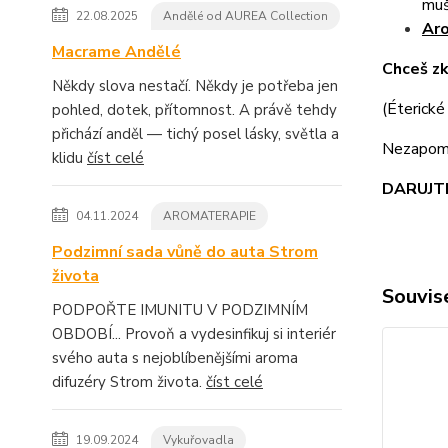
muš
22.08.2025
Andělé od AUREA Collection
Aro
Macrame Andělé
Chceš zk
Někdy slova nestačí. Někdy je potřeba jen
(Éterické
pohled, dotek, přítomnost. A právě tehdy
přichází anděl — tichý posel lásky, světla a
Nezapome
klidu
číst celé
DARUJTE
04.11.2024
AROMATERAPIE
Podzimní sada vůně do auta Strom
života
Souvise
PODPOŘTE IMUNITU V PODZIMNÍM
OBDOBÍ... Provoň a vydesinfikuj si interiér
svého auta s nejoblíbenějšími aroma
difuzéry Strom života.
číst celé
19.09.2024
Vykuřovadla