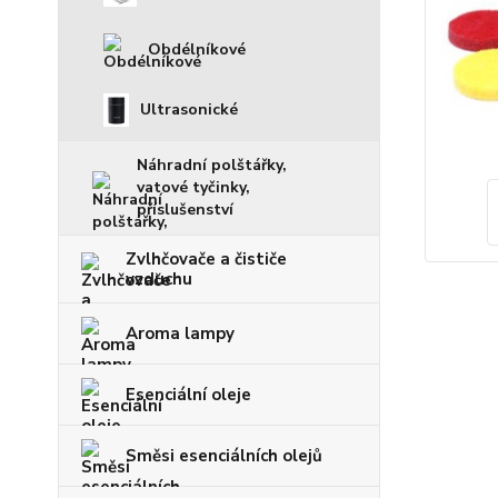
Obdélníkové
Ultrasonické
Náhradní polštářky,
vatové tyčinky,
příslušenství
Zvlhčovače a čističe
vzduchu
Aroma lampy
Esenciální oleje
Směsi esenciálních olejů