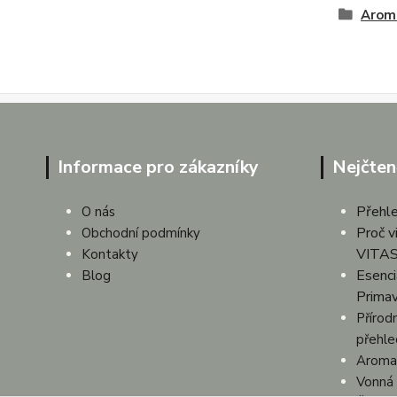
Aroma
Informace pro zákazníky
Nejčten
Přehle
O nás
Proč v
Obchodní podmínky
VITAS
Kontakty
Esenciá
Blog
Prima
Přírodn
přehle
Aroma 
Vonná 