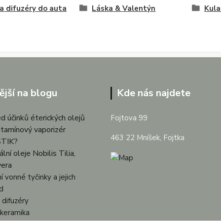
 difuzéry do auta
Láska & Valentýn
Kula
ější na blogu
Kde nás najdete
d účinků éterických olejů
Fojtova 99
itamínový vaporizér
463 22 Mníšek, Fojtka
TIK?
lní oleje Nobilis Tilia,
vera
í vonné tyčinky a jejich
d
difuzéry
keramika