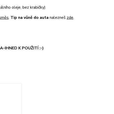
lního oleje, bez krabičky)
h směs
.
Tip na vůně do auta
nalezneš
zde
.
-IHNED K POUŽITÍ :-)