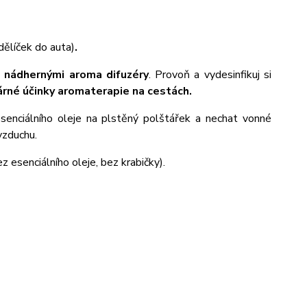
dělíček do auta)
.
o nádhernými aroma difuzéry
. Provoň a vydesinfikuj si
rné účinky aromaterapie na cestách.
esenciálního oleje na plstěný polštářek a nechat vonné
vzduchu.
 esenciálního oleje, bez krabičky).