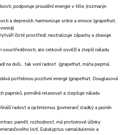
bosti, podporuje proudění energie v těle (rozmarýn
sti a depresích, harmonizuje srdce a emoce (grapefruit,
 vonná)
ytváří čisté prostředí, neutralizuje zápachy a zbavuje
 soustředěnosti, ale celkově osvěží a zlepší náladu
adí na duši... tak voní radost (grapefruit, máta peprná,
dává potřebnou pozitivní energii (grapefruit, Douglasová
ích paprsků, pomáhá relaxovat a zlepšuje náladu
přináší radost a optimismus (pomeranč sladký a jasmín
ntraci, paměť, rozhodnost, má protivirové účinky
pomerančového listí, Eukalyptus camaldulensis a