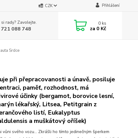
Přihlášení
CZK
 si rady? Zavolejte.
0
ks
za
0 Kč
 721 088 748
auta Srdce
uje při přepracovanosti a únavě, posiluje
entraci, paměť, rozhodnost, má
ivirové účinky (bergamot, borovice lesní,
arýn lékařský, Litsea, Petitgrain z
rančového listí, Eukalyptus
ldulensis a muškátový oříšek)
i vůni svého vozu... Zkrášli ho tímto jedinečným šperkem