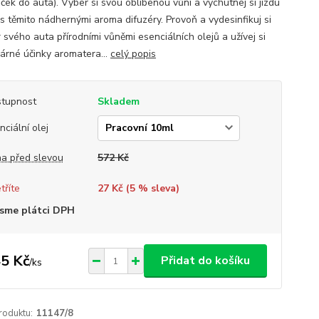
ček do auta). Vyber si svou oblíbenou vůni a vychutnej si jízdu
s těmito nádhernými aroma difuzéry. Provoň a vydesinfikuj si
r svého auta přírodními vůněmi esenciálních olejů a užívej si
árné účinky aromatera...
celý popis
tupnost
Skladem
nciální olej
a před slevou
572 Kč
tříte
27 Kč (
5
% sleva)
sme plátci DPH
5 Kč
Přidat do košíku
/
ks
roduktu:
11147/8