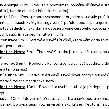
liv energie
10ml - Posiluje a povzbuzuje, pomáhá při únavě a sla
ařský, tymián obecný a kůra skořicovníku)
nita
10ml - Posiluje obranyschopnost organizmu, ulevuje při úzko
intsara, Niaouli, květy kanangy vonné, pačule obecná, pelargonie
stvý vzduch
5ml - Jiskrná a osvěžující vůně čerstvého vzduchu. V
uch bacilů. (máta peprná, citron, myrta)
ncentrace
5ml - Čerstvá a osvěžující vůně, která Vám dodá závan
ron, jedle, šalvěj
ost ze života
5ml - Čistá, svěží, trochu jiskrná vůně, která pohl
eta)
 v pohodě
5ml - Podporuje koncentraci, vyrovnává psychiku a do
le a lemongrass)
ní slunce
5ml - Sladká, svěží vůně. Nový příval energie slunečn
meranč, zelená mandarinka, neroli)
ost ze života
10ml - Povznáší a uvolňuje, ulevuje při depresi, 
vý)
covní
10ml - Ulevuje při přepracovanosti a únavě, posiluje konce
rgamot, borovice lesní, rozmarýn lékařský, Litsea, Petitgrain z 