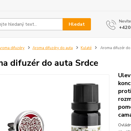
Nevíte
Hledat
+420
roma difuzéry
Aroma difuzéry do auta
Kulaté
Aroma difuzér do 
a difuzér do auta Srdce
Ulev
konc
prot
rozm
pome
cama
Ovládn