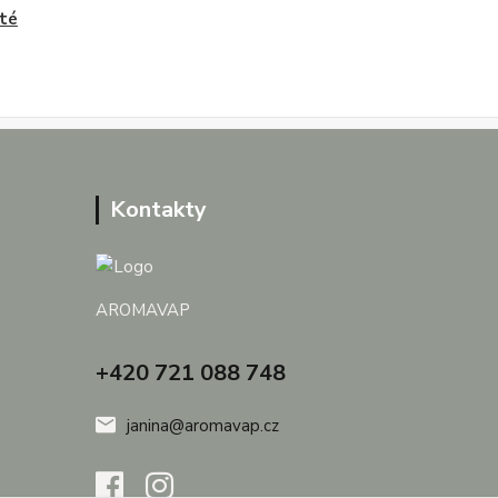
té
Kontakty
AROMAVAP
+420 721 088 748
janina@aromavap.cz