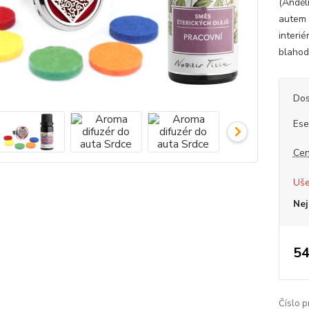
(Andělí
autem 
interié
blahod
Dos
Ese
Cen
Uše
Nej
54
Číslo p