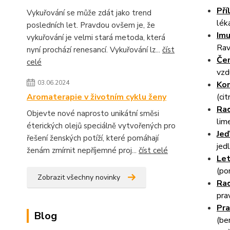
Pří
Vykuřování se může zdát jako trend
lék
posledních let. Pravdou ovšem je, že
Imu
vykuřování je velmi stará metoda, která
Rav
nyní prochází renesancí. Vykuřování lz...
číst
Čer
celé
vzd
03.06.2024
Ko
(cit
Aromaterapie v životním cyklu ženy
Rad
Objevte nové naprosto unikátní směsi
lim
éterických olejů speciálně vytvořených pro
Jeď
řešení ženských potíží, které pomáhají
jed
ženám zmírnit nepříjemné proj...
číst celé
Let
(po
Zobrazit všechny novinky
Rad
pra
Pra
Blog
(be