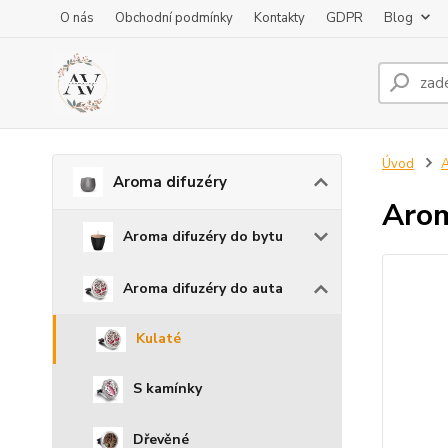
O nás
Obchodní podmínky
Kontakty
GDPR
Blog
Úvod
A
Aroma difuzéry
Arom
Aroma difuzéry do bytu
Aroma difuzéry do auta
Kulaté
S kamínky
Dřevěné