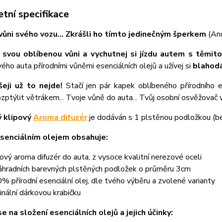
tní specifikace
vůni svého vozu... Zkrášli ho tímto jedinečným šperkem
(An
 svou oblíbenou vůni a vychutnej si jízdu autem s těmit
svého auta přírodními vůněmi esenciálních olejů a užívej si
blahodá
šeji už to nejde!
Stačí jen pár kapek oblíbeného přírodního 
zptýlit větrákem... Tvoje vůně do auta... Tvůj osobní osvěžovač 
 klipový
Aroma difuzér
je dodáván s 1 plstěnou podložkou (bez
senciálním olejem obsahuje:
pový aroma difuzér do auta, z vysoce kvalitní nerezové oceli
áhradních barevných plstěných podložek o průměru 3cm
% přírodní esenciální olej, dle tvého výběru a zvolené varianty
ginální dárkovou krabičku
e na složení esenciálních olejů a jejich účinky: