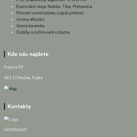
Esenciální oleje Nobilis Tilia, Primavera
Přírodní vonné tyčinky a jejich přehled
Aroma difuzéry
Vonná keramika
Čističky a zvlhčovače vzduchu
Kde nás najdete
Fojtova 99
463 22 Mníšek, Fojtka
Kontakty
AROMAVAP