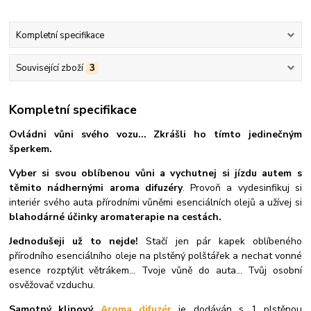
Kompletní specifikace
Související zboží
3
Kompletní specifikace
Ovládni vůni svého vozu... Zkrášli ho tímto jedinečným
šperkem
.
Vyber si svou oblíbenou vůni a vychutnej si jízdu autem s
těmito nádhernými aroma difuzéry
. Provoň a vydesinfikuj si
interiér svého auta přírodními vůněmi esenciálních olejů a užívej si
blahodárné účinky aromaterapie na cestách.
Jednodušeji už to nejde!
Stačí jen pár kapek oblíbeného
přírodního esenciálního oleje na plstěný polštářek a nechat vonné
esence rozptýlit větrákem... Tvoje vůně do auta... Tvůj osobní
osvěžovač vzduchu.
Samotný klipový
Aroma difuzér
je dodáván s 1 plstěnou