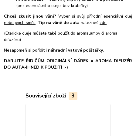
(bez esenciálního oleje, bez krabičky)
Chceš zkusit jinou vůni?
Vyber si svůj přírodní
esenciální olej
nebo jejich směs
.
Tip na vůně do auta
nalezneš
zde
.
(Éterické oleje můžete také použít do aromalampy či aroma
difuzéru)
Nezapomeň si pořídit i
náhradní vatové polštářky
.
DARUJTE ŘIDIČŮM ORIGINÁLNÍ DÁREK = AROMA DIFUZÉR
DO AUTA-IHNED K POUŽITÍ :-)
Související zboží
3