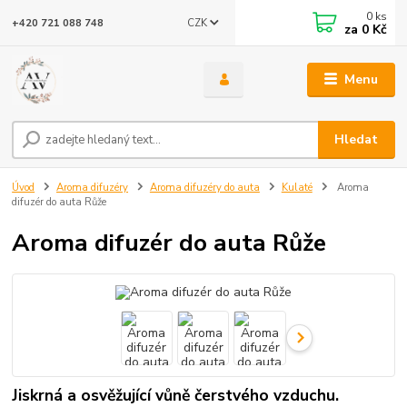
0
ks
CZK
+420 721 088 748
za
0 Kč
Menu
Hledat
Úvod
Aroma difuzéry
Aroma difuzéry do auta
Kulaté
Aroma
difuzér do auta Růže
Aroma difuzér do auta Růže
Jiskrná a osvěžující vůně čerstvého vzduchu.