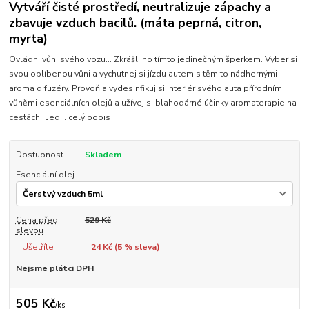
Vytváří čisté prostředí, neutralizuje zápachy a
zbavuje vzduch bacilů. (máta peprná, citron,
myrta)
Ovládni vůni svého vozu... Zkrášli ho tímto jedinečným šperkem. Vyber si
svou oblíbenou vůni a vychutnej si jízdu autem s těmito nádhernými
aroma difuzéry. Provoň a vydesinfikuj si interiér svého auta přírodními
vůněmi esenciálních olejů a užívej si blahodárné účinky aromaterapie na
cestách. Jed...
celý popis
Dostupnost
Skladem
Esenciální olej
Cena před
529 Kč
slevou
Ušetříte
24 Kč (
5
% sleva)
Nejsme plátci DPH
505 Kč
/
ks