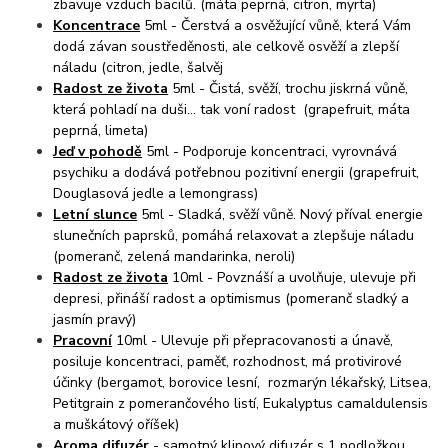
zbavuje vzduch bacilů. (máta peprná, citron, myrta)
Koncentrace
5ml - Čerstvá a osvěžující vůně, která Vám
dodá závan soustředěnosti, ale celkově osvěží a zlepší
náladu (citron, jedle, šalvěj
Radost ze života
5ml - Čistá, svěží, trochu jiskrná vůně,
která pohladí na duši... tak voní radost (grapefruit, máta
peprná, limeta)
Jeď v pohodě
5ml - Podporuje koncentraci, vyrovnává
psychiku a dodává potřebnou pozitivní energii (grapefruit,
Douglasová jedle a lemongrass)
Letní slunce
5ml - Sladká, svěží vůně. Nový příval energie
slunečních paprsků, pomáhá relaxovat a zlepšuje náladu
(pomeranč, zelená mandarinka, neroli)
Radost ze života
10ml - Povznáší a uvolňuje, ulevuje při
depresi, přináší radost a optimismus (pomeranč sladký a
jasmín pravý)
Pracovní
10ml - Ulevuje při přepracovanosti a únavě,
posiluje koncentraci, paměť, rozhodnost, má protivirové
účinky (bergamot, borovice lesní, rozmarýn lékařský, Litsea,
Petitgrain z pomerančového listí, Eukalyptus camaldulensis
a muškátový oříšek)
Aroma difuzér
- samotný klipový difuzér s 1 podložkou