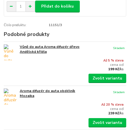
Přidat do košíku
Číslo produktu:
11151/3
Podobné produkty
Vůně do auta Aroma difuzér dřevo
Skladem
Andělská křídla
Až 5 % sleva
cena od
199 Kč
/
ks
Zvolit variantu
Aroma difuzér do auta obdélník
Skladem
Mozaika
Až 20 % sleva
cena od
239 Kč
/
ks
Zvolit variantu