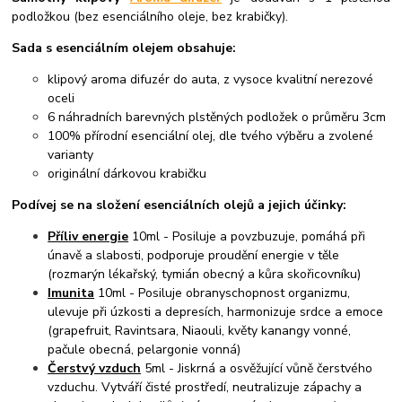
podložkou (bez esenciálního oleje, bez krabičky).
Sada s esenciálním olejem obsahuje:
klipový aroma difuzér do auta, z vysoce kvalitní nerezové
oceli
6 náhradních barevných plstěných podložek o průměru 3cm
100% přírodní esenciální olej, dle tvého výběru a zvolené
varianty
originální dárkovou krabičku
Podívej se na složení esenciálních olejů a jejich účinky:
Příliv energie
10ml - Posiluje a povzbuzuje, pomáhá při
únavě a slabosti, podporuje proudění energie v těle
(rozmarýn lékařský, tymián obecný a kůra skořicovníku)
Imunita
10ml - Posiluje obranyschopnost organizmu,
ulevuje při úzkosti a depresích, harmonizuje srdce a emoce
(grapefruit, Ravintsara, Niaouli, květy kanangy vonné,
pačule obecná, pelargonie vonná)
Čerstvý vzduch
5ml - Jiskrná a osvěžující vůně čerstvého
vzduchu. Vytváří čisté prostředí, neutralizuje zápachy a