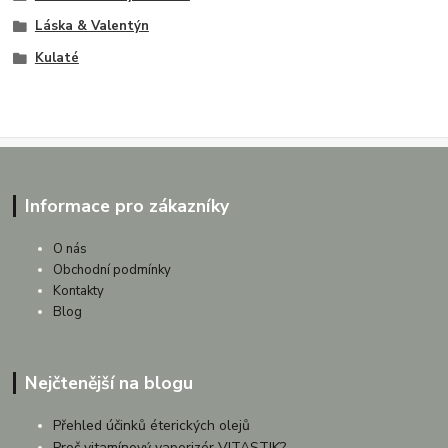
Láska & Valentýn
Kulaté
Informace pro zákazníky
O nás
Obchodní podmínky
Kontakty
Blog
Nejčtenější na blogu
Přehled účinků éterických olejů
Proč vitamínový vaporizér VITASTIK?