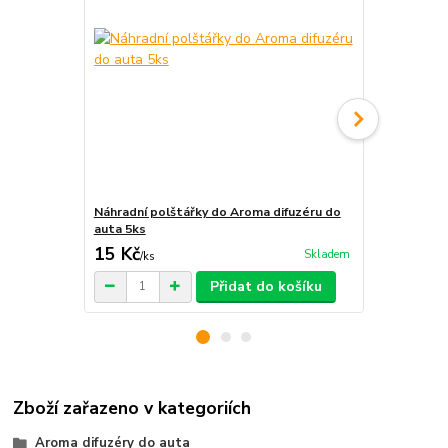
Náhradní polštářky do Aroma difuzéru do
Krabička na 
auta 5ks
15 Kč
29 Kč
Skladem
/
ks
/
ks
Přidat do košíku
Zboží zařazeno v kategoriích
Aroma difuzéry do auta