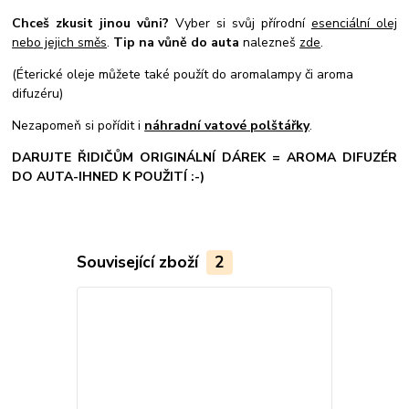
Chceš zkusit jinou vůni?
Vyber si svůj přírodní
esenciální olej
nebo jejich směs
.
Tip na vůně do auta
nalezneš
zde
.
(Éterické oleje můžete také použít do aromalampy či aroma
difuzéru)
Nezapomeň si pořídit i
náhradní vatové polštářky
.
DARUJTE ŘIDIČŮM ORIGINÁLNÍ DÁREK = AROMA DIFUZÉR
DO AUTA-IHNED K POUŽITÍ :-)
Související zboží
2