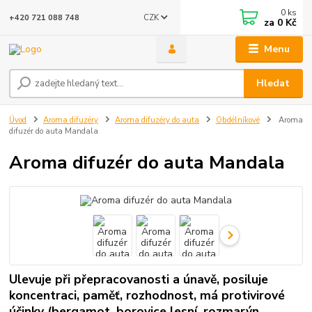
0
ks
CZK
+420 721 088 748
za
0 Kč
Menu
Hledat
Úvod
Aroma difuzéry
Aroma difuzéry do auta
Obdélníkové
Aroma
difuzér do auta Mandala
Aroma difuzér do auta Mandala
Ulevuje při přepracovanosti a únavě, posiluje
koncentraci, paměť, rozhodnost, má protivirové
účinky (bergamot, borovice lesní, rozmarýn