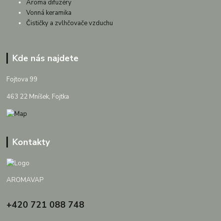
Aroma difuzéry
Vonná keramika
Čističky a zvlhčovače vzduchu
Kde nás najdete
Fojtova 99
463 22 Mníšek, Fojtka
Kontakty
AROMAVAP
+420 721 088 748