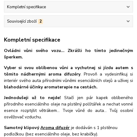
Kompletní specifikace
Související zboží
2
Kompletní specifikace
Ovládni vůni svého vozu... Zkrášli ho tímto jedinečným
šperkem
.
Vyber si svou oblíbenou vůni a vychutnej si jízdu autem s
těmito nádhernými aroma difuzéry
. Provoň a vydesinfikuj si
interiér svého auta přírodními vůněmi esenciálních olejů a užívej si
blahodárné účinky aromaterapie na cestách.
Jednodušeji už to nejde!
Stačí jen pár kapek oblíbeného
přírodního esenciálního oleje na plstěný polštářek a nechat vonné
esence rozptýlit větrákem... Tvoje vůně do auta... Tvůj osobní
osvěžovač vzduchu.
Samotný klipový
Aroma difuzér
je dodáván s 1 plstěnou
podložkou (bez esenciálního oleje, bez krabičky).