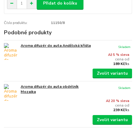
Přidat do košíku
Číslo produktu:
11150/8
Podobné produkty
Aroma difuzér do auta Andělská křídla
Skladem
Až 5 % sleva
cena od
189 Kč
/
ks
Zvolit variantu
Aroma difuzér do auta obdélník
Skladem
Mozaika
Až 20 % sleva
cena od
239 Kč
/
ks
Zvolit variantu