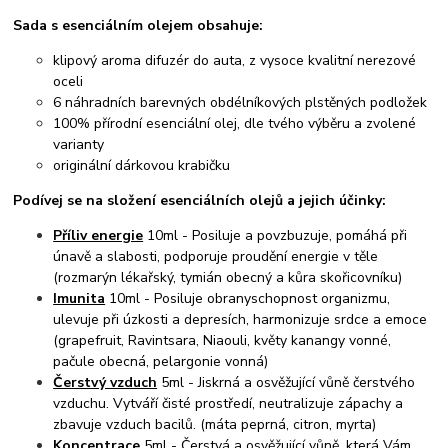
Sada s esenciálním olejem obsahuje:
klipový aroma difuzér do auta, z vysoce kvalitní nerezové
oceli
6 náhradních barevných obdélníkových plstěných podložek
100% přírodní esenciální olej, dle tvého výběru a zvolené
varianty
originální dárkovou krabičku
Podívej se na složení esenciálních olejů a jejich účinky:
Příliv energie
10ml - Posiluje a povzbuzuje, pomáhá při
únavě a slabosti, podporuje proudění energie v těle
(rozmarýn lékařský, tymián obecný a kůra skořicovníku)
Imunita
10ml - Posiluje obranyschopnost organizmu,
ulevuje při úzkosti a depresích, harmonizuje srdce a emoce
(grapefruit, Ravintsara, Niaouli, květy kanangy vonné,
pačule obecná, pelargonie vonná)
Čerstvý vzduch
5ml - Jiskrná a osvěžující vůně čerstvého
vzduchu. Vytváří čisté prostředí, neutralizuje zápachy a
zbavuje vzduch bacilů. (máta peprná, citron, myrta)
Koncentrace
5ml - Čerstvá a osvěžující vůně, která Vám