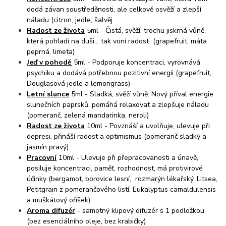
dodá závan soustředěnosti, ale celkově osvěží a zlepší
náladu (citron, jedle, šalvěj
Radost ze života
5ml - Čistá, svěží, trochu jiskrná vůně,
která pohladí na duši... tak voní radost (grapefruit, máta
peprná, limeta)
Jeď v pohodě
5ml - Podporuje koncentraci, vyrovnává
psychiku a dodává potřebnou pozitivní energii (grapefruit,
Douglasová jedle a lemongrass)
Letní slunce
5ml - Sladká, svěží vůně. Nový příval energie
slunečních paprsků, pomáhá relaxovat a zlepšuje náladu
(pomeranč, zelená mandarinka, neroli)
Radost ze života
10ml - Povznáší a uvolňuje, ulevuje při
depresi, přináší radost a optimismus (pomeranč sladký a
jasmín pravý)
Pracovní
10ml - Ulevuje při přepracovanosti a únavě,
posiluje koncentraci, paměť, rozhodnost, má protivirové
účinky (bergamot, borovice lesní, rozmarýn lékařský, Litsea,
Petitgrain z pomerančového listí, Eukalyptus camaldulensis
a muškátový oříšek)
Aroma difuzér
- samotný klipový difuzér s 1 podložkou
(bez esenciálního oleje, bez krabičky)