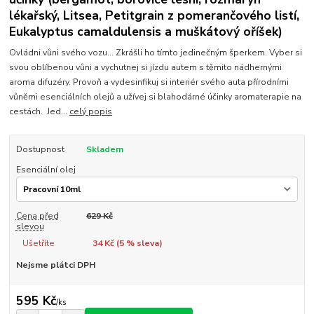
lékařský, Litsea, Petitgrain z pomerančového listí,
Eukalyptus camaldulensis a muškátový oříšek)
Ovládni vůni svého vozu... Zkrášli ho tímto jedinečným šperkem. Vyber si
svou oblíbenou vůni a vychutnej si jízdu autem s těmito nádhernými
aroma difuzéry. Provoň a vydesinfikuj si interiér svého auta přírodními
vůněmi esenciálních olejů a užívej si blahodárné účinky aromaterapie na
cestách. Jed...
celý popis
Dostupnost
Skladem
Esenciální olej
Cena před
629 Kč
slevou
Ušetříte
34 Kč (
5
% sleva)
Nejsme plátci DPH
595 Kč
/
ks