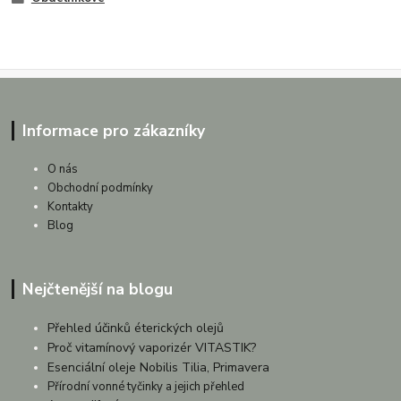
Informace pro zákazníky
O nás
Obchodní podmínky
Kontakty
Blog
Nejčtenější na blogu
Přehled účinků éterických olejů
Proč vitamínový vaporizér VITASTIK?
Esenciální oleje Nobilis Tilia, Primavera
Přírodní vonné tyčinky a jejich přehled