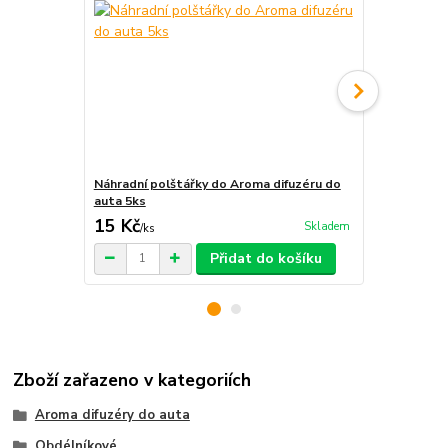
Náhradní polštářky do Aroma difuzéru do
Krabička na 
auta 5ks
15 Kč
29 Kč
Skladem
/
ks
/
ks
Přidat do košíku
Zboží zařazeno v kategoriích
Aroma difuzéry do auta
Obdélníkové