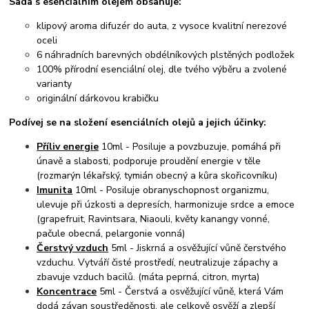
Sada s esenciálním olejem obsahuje:
klipový aroma difuzér do auta, z vysoce kvalitní nerezové
oceli
6 náhradních barevných obdélníkových plstěných podložek
100% přírodní esenciální olej, dle tvého výběru a zvolené
varianty
originální dárkovou krabičku
Podívej se na složení esenciálních olejů a jejich účinky:
Příliv energie
10ml - Posiluje a povzbuzuje, pomáhá při
únavě a slabosti, podporuje proudění energie v těle
(rozmarýn lékařský, tymián obecný a kůra skořicovníku)
Imunita
10ml - Posiluje obranyschopnost organizmu,
ulevuje při úzkosti a depresích, harmonizuje srdce a emoce
(grapefruit, Ravintsara, Niaouli, květy kanangy vonné,
pačule obecná, pelargonie vonná)
Čerstvý vzduch
5ml - Jiskrná a osvěžující vůně čerstvého
vzduchu. Vytváří čisté prostředí, neutralizuje zápachy a
zbavuje vzduch bacilů. (máta peprná, citron, myrta)
Koncentrace
5ml - Čerstvá a osvěžující vůně, která Vám
dodá závan soustředěnosti, ale celkově osvěží a zlepší