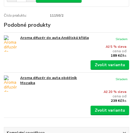
Číslo produktu:
11150/2
Podobné produkty
Aroma difuzér do auta Andělská křídla
Skladem
Až 5 % sleva
cena od
189 Kč
/
ks
Zvolit variantu
Aroma difuzér do auta obdélník
Skladem
Mozaika
Až 20 % sleva
cena od
239 Kč
/
ks
Zvolit variantu
Kompletní specifikace