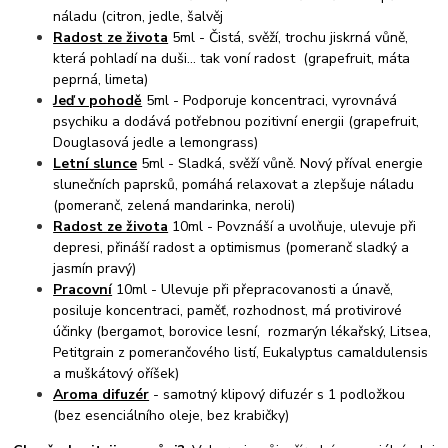
náladu (citron, jedle, šalvěj
Radost ze života
5ml - Čistá, svěží, trochu jiskrná vůně,
která pohladí na duši... tak voní radost (grapefruit, máta
peprná, limeta)
Jeď v pohodě
5ml - Podporuje koncentraci, vyrovnává
psychiku a dodává potřebnou pozitivní energii (grapefruit,
Douglasová jedle a lemongrass)
Letní slunce
5ml - Sladká, svěží vůně. Nový příval energie
slunečních paprsků, pomáhá relaxovat a zlepšuje náladu
(pomeranč, zelená mandarinka, neroli)
Radost ze života
10ml - Povznáší a uvolňuje, ulevuje při
depresi, přináší radost a optimismus (pomeranč sladký a
jasmín pravý)
Pracovní
10ml - Ulevuje při přepracovanosti a únavě,
posiluje koncentraci, paměť, rozhodnost, má protivirové
účinky (bergamot, borovice lesní, rozmarýn lékařský, Litsea,
Petitgrain z pomerančového listí, Eukalyptus camaldulensis
a muškátový oříšek)
Aroma difuzér
- samotný klipový difuzér s 1 podložkou
(bez esenciálního oleje, bez krabičky)