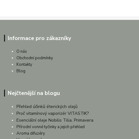
Informace pro zákazníky
O nás
Obchodní podmínky
Kontakty
Blog
Nejčtenější na blogu
Přehled účinků éterických olejů
Proč vitamínový vaporizér VITASTIK?
Esenciální oleje Nobilis Tilia, Primavera
Přírodní vonné tyčinky a jejich přehled
Aroma difuzéry