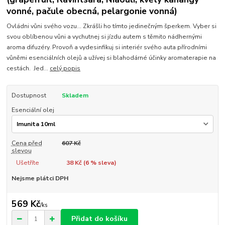
vonné, pačule obecná, pelargonie vonná)
Ovládni vůni svého vozu... Zkrášli ho tímto jedinečným šperkem. Vyber si
svou oblíbenou vůni a vychutnej si jízdu autem s těmito nádhernými
aroma difuzéry. Provoň a vydesinfikuj si interiér svého auta přírodními
vůněmi esenciálních olejů a užívej si blahodárné účinky aromaterapie na
cestách. Jed...
celý popis
Dostupnost
Skladem
Esenciální olej
Cena před
607 Kč
slevou
Ušetříte
38 Kč (
6
% sleva)
Nejsme plátci DPH
569 Kč
/
ks
Přidat do košíku