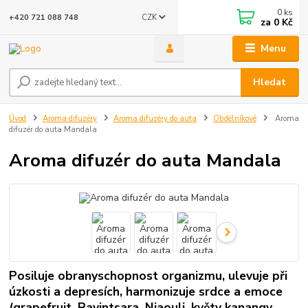
0
ks
CZK
+420 721 088 748
za
0 Kč
Menu
Hledat
Úvod
Aroma difuzéry
Aroma difuzéry do auta
Obdélníkové
Aroma
difuzér do auta Mandala
Aroma difuzér do auta Mandala
Posiluje obranyschopnost organizmu, ulevuje při
úzkosti a depresích, harmonizuje srdce a emoce
(grapefruit, Ravintsara, Niaouli, květy kanangy