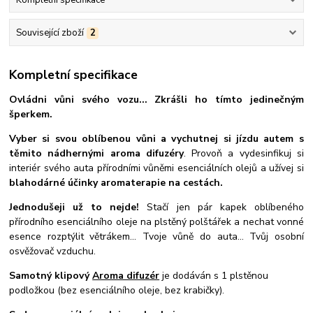
Související zboží
2
Kompletní specifikace
Ovládni vůni svého vozu... Zkrášli ho tímto jedinečným
šperkem
.
Vyber si svou oblíbenou vůni a vychutnej si jízdu autem s
těmito nádhernými aroma difuzéry
. Provoň a vydesinfikuj si
interiér svého auta přírodními vůněmi esenciálních olejů a užívej si
blahodárné účinky aromaterapie na cestách.
Jednodušeji už to nejde!
Stačí jen pár kapek oblíbeného
přírodního esenciálního oleje na plstěný polštářek a nechat vonné
esence rozptýlit větrákem... Tvoje vůně do auta... Tvůj osobní
osvěžovač vzduchu.
Samotný klipový
Aroma difuzér
je dodáván s 1 plstěnou
podložkou (bez esenciálního oleje, bez krabičky).