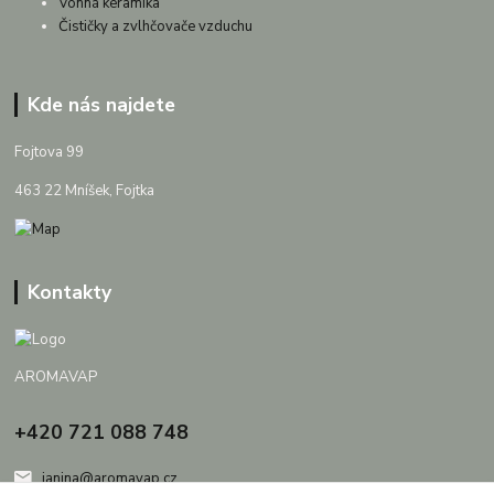
Vonná keramika
Čističky a zvlhčovače vzduchu
Kde nás najdete
Fojtova 99
463 22 Mníšek, Fojtka
Kontakty
AROMAVAP
+420 721 088 748
janina@aromavap.cz