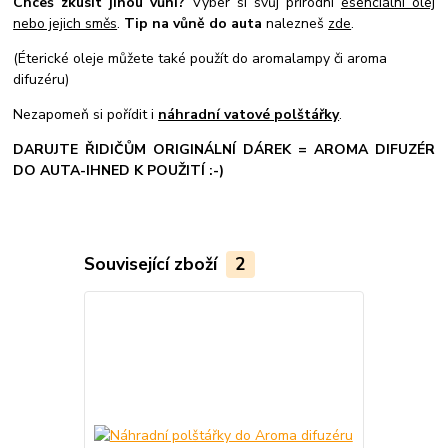
Chceš zkusit jinou vůni?
Vyber si svůj přírodní
esenciální olej
nebo jejich směs
.
Tip na vůně do auta
nalezneš
zde
.
(Éterické oleje můžete také použít do aromalampy či aroma
difuzéru)
Nezapomeň si pořídit i
náhradní vatové polštářky
.
DARUJTE ŘIDIČŮM ORIGINÁLNÍ DÁREK = AROMA DIFUZÉR
DO AUTA-IHNED K POUŽITÍ :-)
Související zboží
2