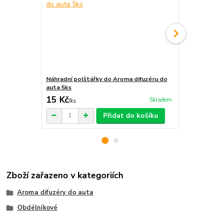
Náhradní polštářky do Aroma difuzéru do
Krabička na 
auta 5ks
15 Kč
29 Kč
Skladem
/
ks
/
ks
Přidat do košíku
Zboží zařazeno v kategoriích
Aroma difuzéry do auta
Obdélníkové