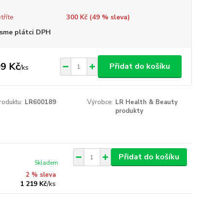
tříte
300 Kč (
49
% sleva)
sme plátci DPH
9 Kč
Přidat do košíku
/
ks
roduktu:
LR600189
Výrobce:
LR Health & Beauty
produkty
Přidat do košíku
Skladem
2 % sleva
1 219 Kč
/
ks