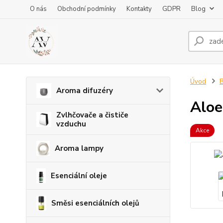
O nás
Obchodní podmínky
Kontakty
GDPR
Blog
Úvod
B
Aroma difuzéry
Aloe
Zvlhčovače a čističe
vzduchu
Akce
Aroma lampy
Esenciální oleje
Směsi esenciálních olejů