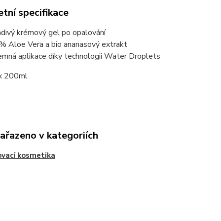
tní specifikace
adivý krémový gel po opalování
% Aloe Vera a bio ananasový extrakt
jemná aplikace díky technologii Water Droplets
x 200ml
zařazeno v kategoriích
vací kosmetika