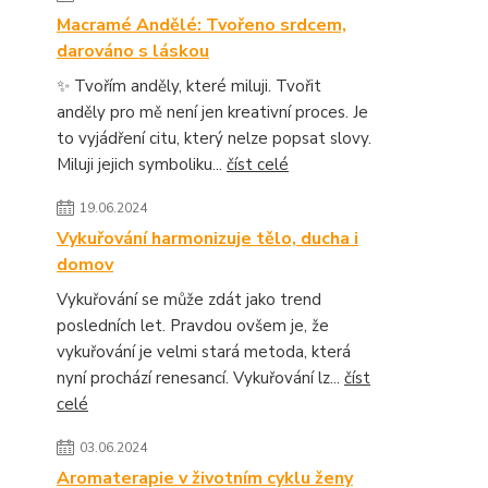
Macramé Andělé: Tvořeno srdcem,
darováno s láskou
✨ Tvořím anděly, které miluji. Tvořit
anděly pro mě není jen kreativní proces. Je
to vyjádření citu, který nelze popsat slovy.
Miluji jejich symboliku...
číst celé
19.06.2024
Vykuřování harmonizuje tělo, ducha i
domov
Vykuřování se může zdát jako trend
posledních let. Pravdou ovšem je, že
vykuřování je velmi stará metoda, která
nyní prochází renesancí. Vykuřování lz...
číst
celé
03.06.2024
Aromaterapie v životním cyklu ženy