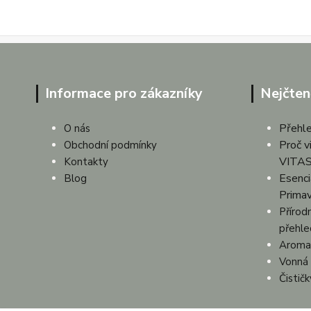
Informace pro zákazníky
Nejčten
Přehle
O nás
Proč v
Obchodní podmínky
VITAS
Kontakty
Esenciá
Blog
Prima
Přírodn
přehle
Aroma 
Vonná 
Čistič