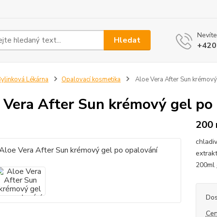
Nevíte
Hledat
+420
ylinková Lékárna
Opalovací kosmetika
Aloe Vera After Sun krémový
 Vera After Sun krémový gel po
200 
chladi
extrak
200ml
Dos
Cen