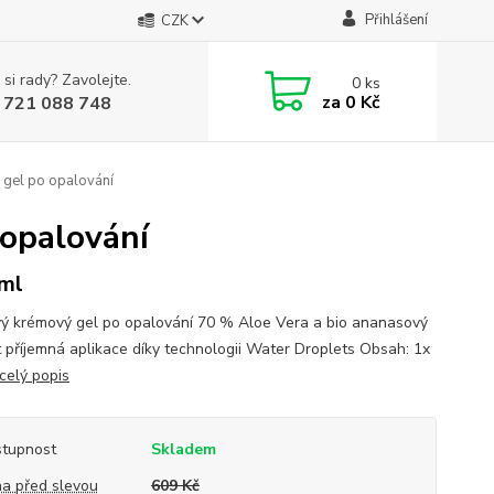
Přihlášení
CZK
 si rady? Zavolejte.
0
ks
za
0 Kč
 721 088 748
 gel po opalování
 opalování
ml
vý krémový gel po opalování 70 % Aloe Vera a bio ananasový
t příjemná aplikace díky technologii Water Droplets Obsah: 1x
celý popis
tupnost
Skladem
a před slevou
609 Kč