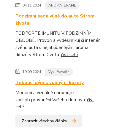
04.11.2024
AROMATERAPIE
Podzimní sada vůně do auta Strom
života
PODPOŘTE IMUNITU V PODZIMNÍM
OBDOBÍ... Provoň a vydesinfikuj si interiér
svého auta s nejoblíbenějšími aroma
difuzéry Strom života.
číst celé
19.09.2024
Vykuřovadla
Tekoucí dým s vonnými kužely
Moderní a vizuálně ohromující
způsob provonění Vašeho domova.
číst
celé
Zobrazit všechny články