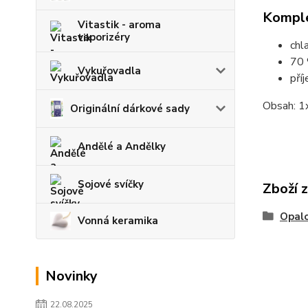
Komple
Vitastik - aroma
vaporizéry
chl
70 
Vykuřovadla
pří
Obsah: 1
Originální dárkové sady
Andělé a Andělky
Sojové svíčky
Zboží 
Opalo
Vonná keramika
Novinky
22.08.2025