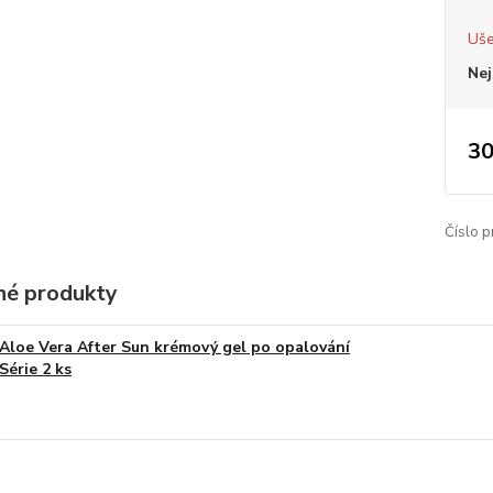
Uše
Nej
30
Číslo p
é produkty
Aloe Vera After Sun krémový gel po opalování
Série 2 ks