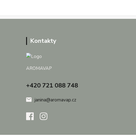
Kontakty
AROMAVAP
+420 721 088 748
janina@aromavap.cz