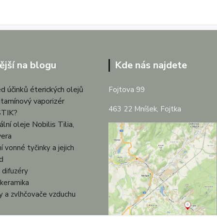
ější na blogu
Kde nás najdete
d účinků éterických olejů
Fojtova 99
itamínový vaporizér
463 22 Mníšek, Fojtka
TIK?
lní oleje Nobilis Tilia,
vera
í vonné tyčinky a jejich
d
difuzéry
keramika
ky a zvlhčovače vzduchu