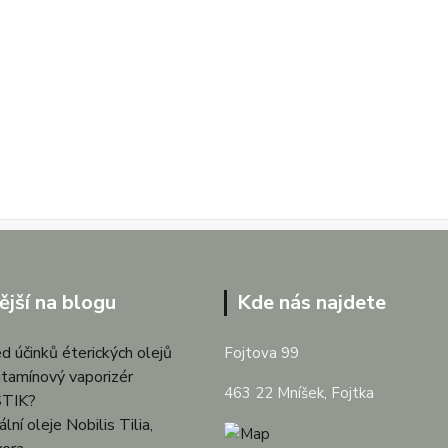
ější na blogu
Kde nás najdete
d účinků éterických olejů
Fojtova 99
itamínový vaporizér
463 22 Mníšek, Fojtka
TIK?
lní oleje Nobilis Tilia,