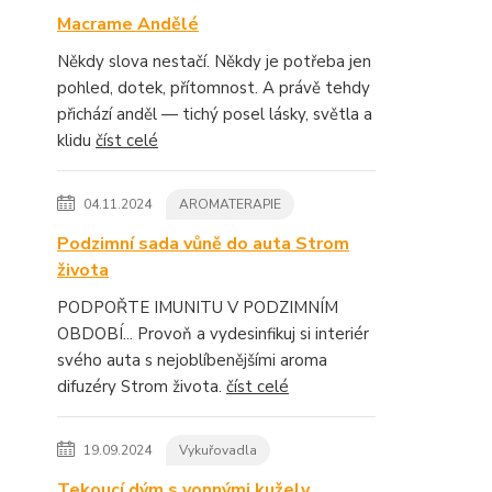
Macrame Andělé
Někdy slova nestačí. Někdy je potřeba jen
pohled, dotek, přítomnost. A právě tehdy
přichází anděl — tichý posel lásky, světla a
klidu
číst celé
04.11.2024
AROMATERAPIE
Podzimní sada vůně do auta Strom
života
PODPOŘTE IMUNITU V PODZIMNÍM
OBDOBÍ... Provoň a vydesinfikuj si interiér
svého auta s nejoblíbenějšími aroma
difuzéry Strom života.
číst celé
19.09.2024
Vykuřovadla
Tekoucí dým s vonnými kužely