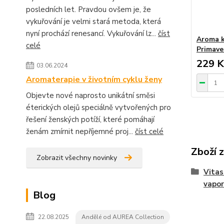
posledních let. Pravdou ovšem je, že
vykuřování je velmi stará metoda, která
nyní prochází renesancí. Vykuřování lz...
číst
Aroma k
celé
Primave
229 K
03.06.2024
Aromaterapie v životním cyklu ženy
Objevte nové naprosto unikátní směsi
éterických olejů speciálně vytvořených pro
řešení ženských potíží, které pomáhají
ženám zmírnit nepříjemné proj...
číst celé
Zboží 
Zobrazit všechny novinky
Vitas
vapor
Blog
22.08.2025
Andělé od AUREA Collection