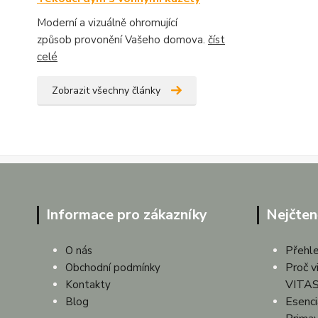
Moderní a vizuálně ohromující
způsob provonění Vašeho domova.
číst
celé
Zobrazit všechny články
Informace pro zákazníky
Nejčten
Přehle
O nás
Proč v
Obchodní podmínky
VITAS
Kontakty
Esenciá
Blog