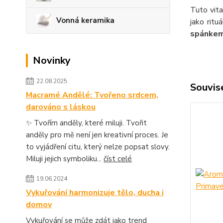
Tuto vit
Vonná keramika
jako rit
spánke
Novinky
22.08.2025
Souvise
Macramé Andělé: Tvořeno srdcem,
darováno s láskou
✨ Tvořím anděly, které miluji. Tvořit
anděly pro mě není jen kreativní proces. Je
to vyjádření citu, který nelze popsat slovy.
Miluji jejich symboliku...
číst celé
19.06.2024
Vykuřování harmonizuje tělo, ducha i
domov
Vykuřování se může zdát jako trend