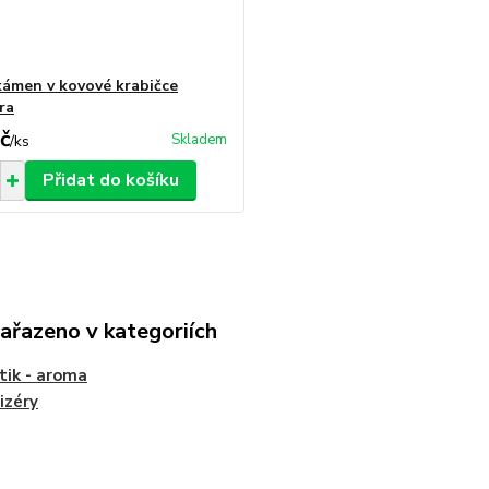
ámen v kovové krabičce
ra
č
Skladem
/
ks
Přidat do košíku
zařazeno v kategoriích
tik - aroma
izéry