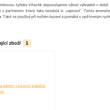
amínovou tyčinku Vitastik doporučujeme užívat výhradně v době
uál s partnerem, který taky neodolá si „vapnout“. Tento aroma
m
. Také se používá při nočním buzení a pomáhá s opětovným rych
jící zboží
1