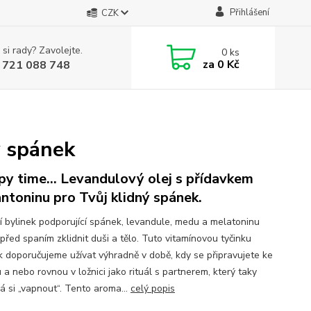
Přihlášení
CZK
 si rady? Zavolejte.
0
ks
za
0 Kč
 721 088 748
ý spánek
py time... Levandulový olej s přídavkem
ntoninu pro Tvůj klidný spánek.
í bylinek podporující spánek, levandule, medu a melatoninu
před spaním zklidnit duši a tělo. Tuto vitamínovou tyčinku
ik doporučujeme užívat výhradně v době, kdy se připravujete ke
a nebo rovnou v ložnici jako rituál s partnerem, který taky
á si „vapnout“. Tento aroma...
celý popis