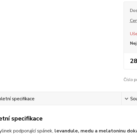
Dos
Cen
Uše
Nej
28
Číslo p
etní specifikace
Sou
tní specifikace
ylinek podporující spánek,
levandule, medu a melatoninu dokáž