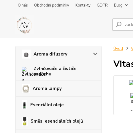
O nás
Obchodní podmínky
Kontakty
GDPR
Blog
Úvod
V
Aroma difuzéry
Vita
Zvlhčovače a čističe
vzduchu
Aroma lampy
Esenciální oleje
Směsi esenciálních olejů