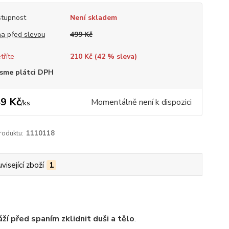
tupnost
Není skladem
a před slevou
499 Kč
tříte
210 Kč (
42
% sleva)
sme plátci DPH
9 Kč
Momentálně není k dispozici
/
ks
roduktu:
1110118
visející zboží
1
í před spaním zklidnit duši a tělo
.