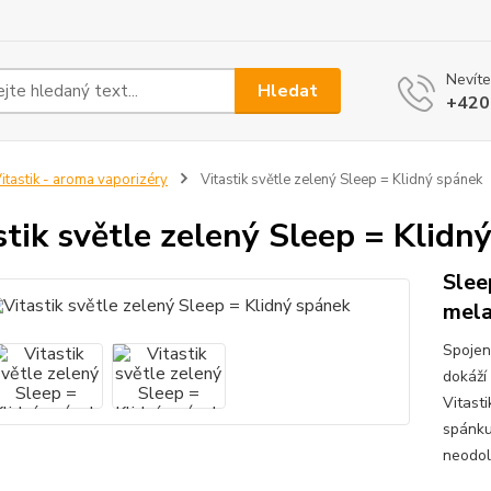
Nevíte
Hledat
+420
itastik - aroma vaporizéry
Vitastik světle zelený Sleep = Klidný spánek
stik světle zelený Sleep = Klidn
Slee
mela
Spojen
dokáží 
Vitast
spánku 
neodol