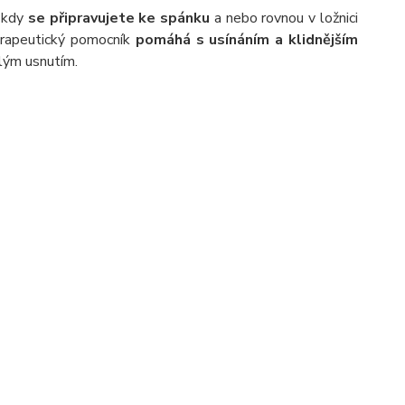
, kdy
se připravujete ke spánku
a nebo rovnou v ložnici
terapeutický pomocník
pomáhá s usínáním a klidnějším
lým usnutím.